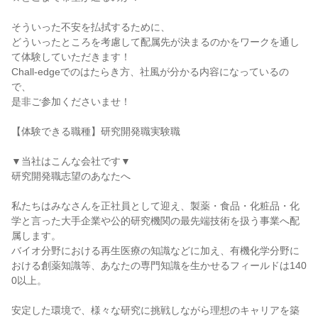
そういった不安を払拭するために、
どういったところを考慮して配属先が決まるのかをワークを通し
て体験していただきます！
Chall-edgeでのはたらき方、社風が分かる内容になっているの
で、
是非ご参加くださいませ！
【体験できる職種】研究開発職実験職
▼当社はこんな会社です▼
研究開発職志望のあなたへ
私たちはみなさんを正社員として迎え、製薬・食品・化粧品・化
学と言った大手企業や公的研究機関の最先端技術を扱う事業へ配
属します。
バイオ分野における再生医療の知識などに加え、有機化学分野に
おける創薬知識等、あなたの専門知識を生かせるフィールドは140
0以上。
安定した環境で、様々な研究に挑戦しながら理想のキャリアを築