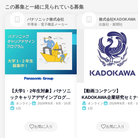
この募集と一緒に見られている募集
パナソニック株式会社
株式会社KADOKAWA
半導体・電子機器メーカー
出版社・新聞社
【大学1・2年生対象】パナソニ
【動画コンテンツ】
ックキャリアデザインプログラ
KADOKAWA企業研究セミナ
ム
オンライン
2026年8月・9月・10月
オンライン
2026年8月・9月・1
月・11月・12月
1日
1日
お気に入り
お気に入り