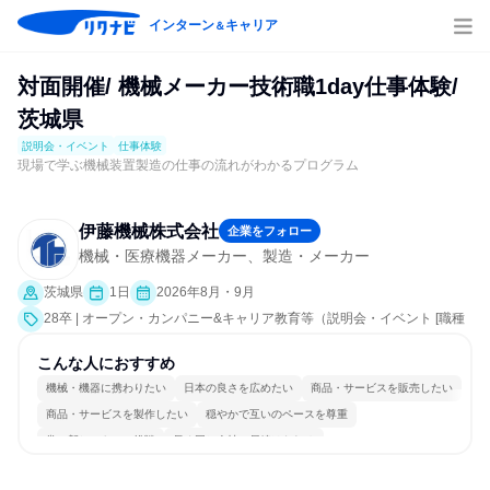
インターン
キャリア
＆
対面開催/ 機械メーカー技術職1day仕事体験/
茨城県
説明会・イベント
仕事体験
現場で学ぶ機械装置製造の仕事の流れがわかるプログラム
伊藤機械株式会社
企業をフォロー
機械・医療機器メーカー、製造・メーカー
茨城県
1日
2026年8月・9月
28卒 | オープン・カンパニー&キャリア教育等（説明会・イベント [職種
研究、職場見学会、社員交流会、就活サポート、会社説明会、業界研
究]、仕事体験）
こんな人におすすめ
機械・機器に携わりたい
日本の良さを広めたい
商品・サービスを販売したい
商品・サービスを製作したい
穏やかで互いのペースを尊重
常に新しいものに挑戦
長く同じ会社に居続けられる
多様な職種の人と関われる
一つの専門分野を極める