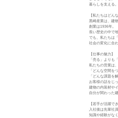
暮らしを支える
【私たちはどん
黒崎産業は、建
創業は1936年。
長い歴史の中で
でも、私たちは
社会の変化に合
【仕事の魅力】
「売る」よりも
私たちの営業は
「どんな空間を
「どんな課題を
お客様の話をじ
建物の内装材や
自分が関わった
【若手が活躍で
入社後は先輩社
知識や経験がな