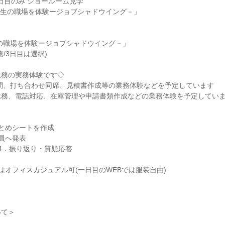
2日目のみ ショールーム見学
「生の職場を体験ージョブシャドウイング－」
の職場を体験ージョブシャドウイング－」
/3日目は選択)
業務の実務体験です◇
問、打ち合わせ同席、見積書作成等の業務体験などを予定しています
業務、電話対応、在庫管理や申請書類作成などの業務体験を予定してい
とめシートを作成
員へ発表
4．振り返り・質疑応答
はオフィスカジュアル可(一日目のWEBでは服装自由)
いて＞