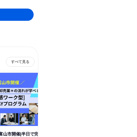
すべて見る
黒
富山市開催|半日で完
【施工管理・ものづくり職】金