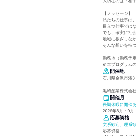
大切なのは「相
【メッセージ】
私たちの仕事は、
目立つ仕事では
でも、確実に社
地域に根ざしな
そんな想いを持
勤務地（勤務予
※本プログラム
開催地
石川県金沢市湊3
黒崎産業株式会社
開催月
長期休暇に開催
2026年8月・9月
応募資格
文系歓迎、理系
応募資格