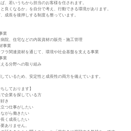
れば、若いうちから担当のお客様を任されます。
っと良くなるか」を自分で考え、行動できる環境があります。
ど、成長を後押しする制度も整っています。
事業
、病院、住宅などの内装資材の販売・施工管理
材事業
ンフラ関連資材を通じて、環境や社会基盤を支える事業
事業
支える分野への取り組み
開しているため、安定性と成長性の両方を備えています。
待ちしております】
県で企業を探している方
が好き
役立つ仕事がしたい
しながら働きたい
で長く成長したい
必要ありません。