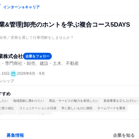
インターン
キャリア
＆
業&管理|卸売のホントを学ぶ複合コース5DAYS
給有／実務を通して仕事理解をしませんか？
業株式会社
企業をフォロー
社・専門商社・卸売、建設・土木、不動産
～10日
2026年8月・9月
ーンシップ
すすめ
したい
地域貢献に携わりたい
商品・サービスの魅力を表現したい
新規事業を立ち上げたい
に取り組む
コミュニケーションが活発
常に新しいものに挑戦
チームワークを重視
続けられる
人とたくさん会話する
募集情報
企業を知る