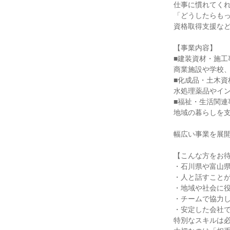
仕事に慣れてく
「どうしたらも
資格取得支援な
【事業内容】
■建装資材・施工
商業施設や学校
■化成品・土木資
水処理薬品やイ
■福祉・生活関連
地域の暮らしを
幅広い事業を展
【こんな方をお
・石川県や富山
・人と話すこと
・地域や社会に
・チームで協力
・安定した会社
特別なスキルは