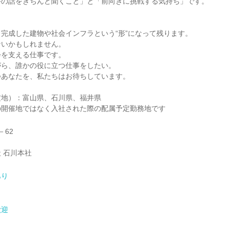
手の話をきちんと聞くこと」と「前向きに挑戦する気持ち」です。
完成した建物や社会インフラという“形”になって残ります。
ないかもしれません。
会を支える仕事です。
がら、誰かの役に立つ仕事をしたい。
つあなたを、私たちはお待ちしています。
定地）：富山県、石川県、福井県
の開催地ではなく入社された際の配属予定勤務地です
－62
 石川本社
あり
歓迎