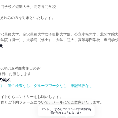
】
専門学校／短期大学／高等専門学校
】
卒業見込みの方を対象といたします。
金沢星稜大学、金沢星稜大学女子短期大学部、公立小松大学、北陸学院
大学院（博士）、大学院（修士）、大学、短大、高等専門学校、専門学
費
000円/日(対面実施日のみ)
終日にお渡しします
の流れ
順）、適性検査なし、グループワークなし、筆記試験なし
れ
サイトからエントリーをお願いします。
日程とご予約フォームについて、メールにてご案内いたします。
エントリーするとプログラムの詳細案内を
受け取れるようになります