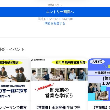
締切：なし
エントリー画面へ
原稿ID：
f20f422f1ca3d9df
問題を報告する
明会・イベント
マンツーマンで貴方
【営業職】金沢開催|半日で完
【営業職】