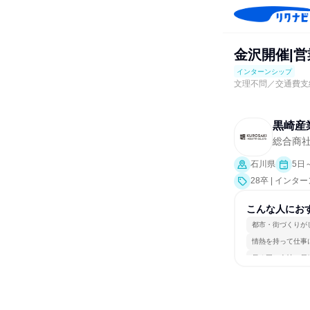
金沢開催|営
インターンシップ
文理不問／交通費支
黒崎産
総合商
石川県
5日
28卒 | インタ
こんな人にお
都市・街づくりが
情熱を持って仕事
長く同じ会社に居