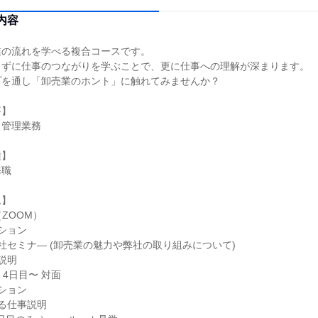
内容
業の流れを学べる複合コースです。
らずに仕事のつながりを学ぶことで、更に仕事への理解が深まります。
プを通し「卸売業のホント」に触れてみませんか？
事】
、管理業務
種】
務職
ム】
（ZOOM）
ション
社セミナ― (卸売業の魅力や弊社の取り組みについて)
説明
・4日目〜 対面
ション
る仕事説明