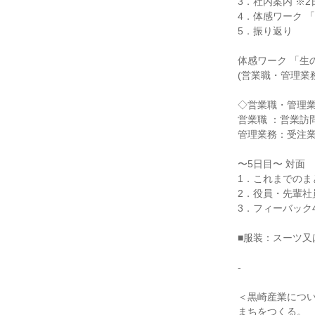
3．社内案内 ※
4．体感ワーク 
5．振り返り
体感ワーク 「生
(営業職・管理業務
◇営業職・管理
営業職 ：営業訪
管理業務：受注
〜5日目〜 対面
1．これまでのま
2．役員・先輩社
3．フィーバック
■服装：スーツ又
-
＜黒崎産業につ
まちをつくる。