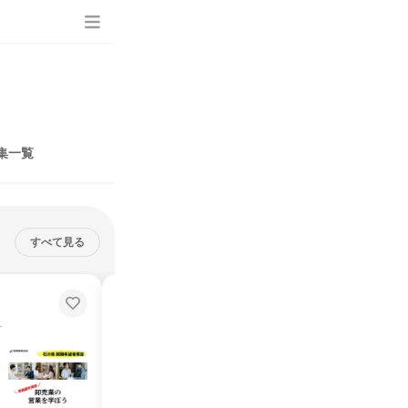
集一覧
すべて見る
【営業職】富山市開催|半日で完
結/卸売業の業界研究&営業体験
分かるコースです！
交通費支給あり／文理不問／1日で仕事理解が進みます！
説明会・イベント
仕事体験
富山県
2026年8月・9月
1日