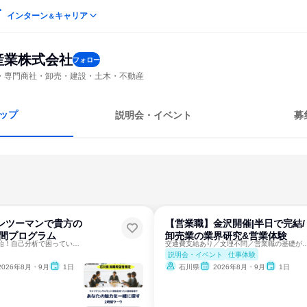
インターン
キャリア
＆
産業株式会社
フォロー
・専門商社・卸売・建設・土木・不動産
ップ
説明会・イベント
募
ンツーマンで貴方の
【営業職】金沢開催|半日で完結/
時間プログラム
卸売業の業界研究&営業体験
ここから就活準備開始！自己分析で困っていませんか？
交通費支給あり／文理不問／営業職の基礎が
説明会・イベント
仕事体験
2026年8月・9月
1日
石川県
2026年8月・9月
1日