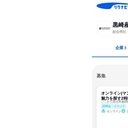
黒崎
総合商社
企業ト
募集
オンライン|マ
魅力を探す2
説明会・イベント
オンライン