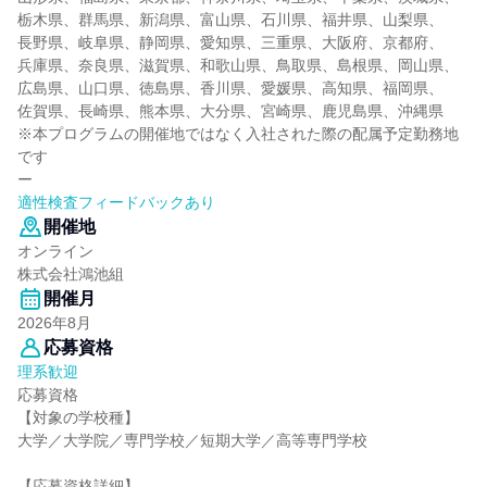
栃木県、群馬県、新潟県、富山県、石川県、福井県、山梨県、
長野県、岐阜県、静岡県、愛知県、三重県、大阪府、京都府、
兵庫県、奈良県、滋賀県、和歌山県、鳥取県、島根県、岡山県、
広島県、山口県、徳島県、香川県、愛媛県、高知県、福岡県、
佐賀県、長崎県、熊本県、大分県、宮崎県、鹿児島県、沖縄県
※本プログラムの開催地ではなく入社された際の配属予定勤務地
です
ー
適性検査フィードバックあり
開催地
オンライン
株式会社鴻池組
開催月
2026年8月
応募資格
理系歓迎
応募資格
【対象の学校種】
大学／大学院／専門学校／短期大学／高等専門学校
【応募資格詳細】