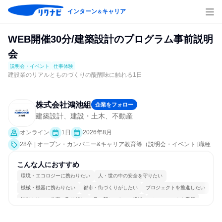
インターン
キャリア
＆
WEB開催30分/建築設計のプログラム事前説明
会
説明会・イベント
仕事体験
建設業のリアルとものづくりの醍醐味に触れる1日
株式会社鴻池組
企業をフォロー
建築設計、建設・土木、不動産
オンライン
1日
2026年8月
28卒 | オープン・カンパニー&キャリア教育等（説明会・イベント [職種
研究、職場見学会、社員交流会、就活サポート、会社説明会、業界研
究]、仕事体験）
こんな人におすすめ
環境・エコロジーに携わりたい
人・世の中の安全を守りたい
機械・機器に携わりたい
都市・街づくりがしたい
プロジェクトを推進したい
情熱を持って仕事に取り組む
常に新しいものに挑戦
チームワークを重視
多様な職種の人と関われる
若手が裁量を持てる環境