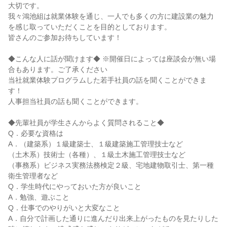
大切です。
我々鴻池組は就業体験を通じ、一人でも多くの方に建設業の魅力
を感じ取っていただくことを目的としております。
皆さんのご参加お待ちしています！
◆こんな人に話が聞けます◆ ※開催日によっては座談会が無い場
合もあります。ご了承ください
当社就業体験プログラムした若手社員の話を聞くことができま
す！
人事担当社員の話も聞くことができます。
◆先輩社員が学生さんからよく質問されること◆
Q．必要な資格は
A．（建築系）１級建築士、１級建築施工管理技士など
（土木系）技術士（各種）、１級土木施工管理技士など
（事務系）ビジネス実務法務検定２級、宅地建物取引士、第一種
衛生管理者など
Q．学生時代にやっておいた方が良いこと
A．勉強、遊ぶこと
Q．仕事でのやりがいと大変なこと
A．自分で計画した通りに進んだり出来上がったものを見たりした