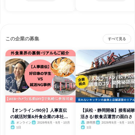
この企業の募集
すべて見る
【オンライン/90分】人事直伝
【浜松・静岡開催】接客経
の就活対策&外食企業の本社機
活きる!飲食店運営の面白さ
能
オンライン
2026年8月・9月・10月
静岡県
2026年8月・9月・10月
1日
1日