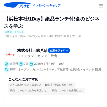
インターン
キャリア
＆
【浜松本社/1Day】絶品ランチ付!食のビジネ
スを学ぶ
説明会・イベント
✅地元志向✅創業55年の安定企業！本社機能の裏側を大公開
株式会社五味八珍
企業をフォロー
レストラン・カフェ、飲食
静岡県
1日
2026年8月・9月・10月
28卒 | オープン・カンパニー&キャリア教育等（説明会・イベント [職種
研究、職場見学会、会社説明会、業界研究]）
こんな人におすすめ
人々に感動や笑いを届けたい
食生活・食育に関わりたい
商品・サービスの魅力を表現したい
商品・サービスを企画したい
商品・サービスを販売したい
商品・サービスを製作したい
コミュニケーションが活発
チームワークを重視
長く同じ会社に居続けられる