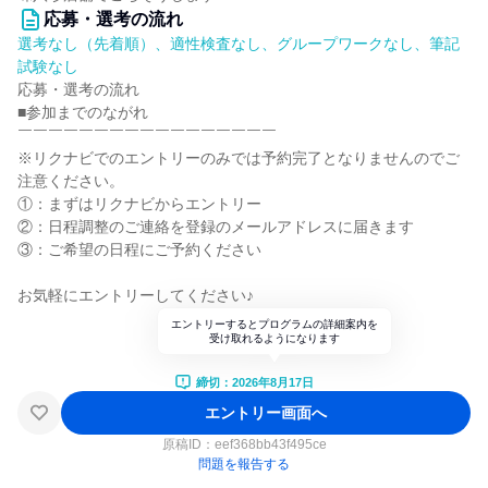
応募・選考の流れ
選考なし（先着順）、適性検査なし、グループワークなし、筆記
試験なし
応募・選考の流れ
■参加までのながれ
￣￣￣￣￣￣￣￣￣￣￣￣￣￣￣￣￣
※リクナビでのエントリーのみでは予約完了となりませんのでご
注意ください。
①：まずはリクナビからエントリー
②：日程調整のご連絡を登録のメールアドレスに届きます
③：ご希望の日程にご予約ください
お気軽にエントリーしてください♪
エントリーするとプログラムの詳細案内を
受け取れるようになります
締切：2026年8月17日
エントリー画面へ
原稿ID：
eef368bb43f495ce
問題を報告する