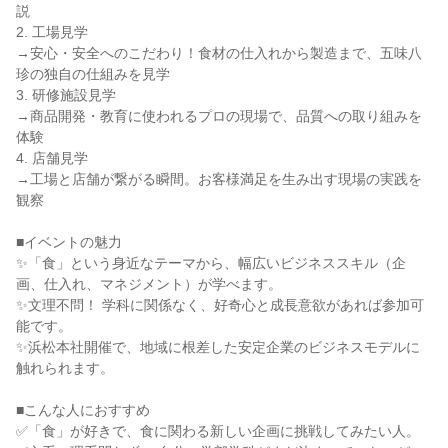
説
2. 工場見学
→安心・安全へのこだわり！食材の仕入れから製造まで、五味八
珍の独自の仕組みを見学
3. 研修施設見学
→商品開発・教育に使われるプロの現場で、品質への取り組みを
体験
4. 店舗見学
→工場と店舗が繋がる瞬間。お客様満足を生み出す現場の実践を
観察
■イベントの魅力
✨「食」という身近なテーマから、幅広いビジネススキル（企
画、仕入れ、マネジメント）が学べます。
✨文理不問！ 学科に関係なく、好奇心と成長意欲があれば参加可
能です。
✨浜松本社開催で、地域に根差した安定企業のビジネスモデルに
触れられます。
■こんな人におすすめ
✅「食」が好きで、食に関わる新しい企画に挑戦してみたい人。