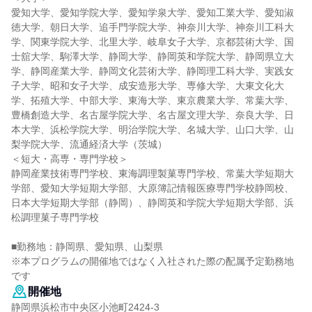
愛知大学、愛知学院大学、愛知学泉大学、愛知工業大学、愛知淑
徳大学、朝日大学、追手門学院大学、神奈川大学、神奈川工科大
学、関東学院大学、北里大学、岐阜女子大学、京都芸術大学、国
士舘大学、駒澤大学、静岡大学、静岡英和学院大学、静岡県立大
学、静岡産業大学、静岡文化芸術大学、静岡理工科大学、実践女
子大学、昭和女子大学、成安造形大学、専修大学、大東文化大
学、拓殖大学、中部大学、東海大学、東京農業大学、常葉大学、
豊橋創造大学、名古屋学院大学、名古屋文理大学、奈良大学、日
本大学、浜松学院大学、明治学院大学、名城大学、山口大学、山
梨学院大学、流通経済大学（茨城）
＜短大・高専・専門学校＞
静岡産業技術専門学校、東海調理製菓専門学校、常葉大学短期大
学部、愛知大学短期大学部、大原簿記情報医療専門学校静岡校、
日本大学短期大学部（静岡）、静岡英和学院大学短期大学部、浜
松調理菓子専門学校
■勤務地：静岡県、愛知県、山梨県
※本プログラムの開催地ではなく入社された際の配属予定勤務地
です
開催地
静岡県浜松市中央区小池町2424-3