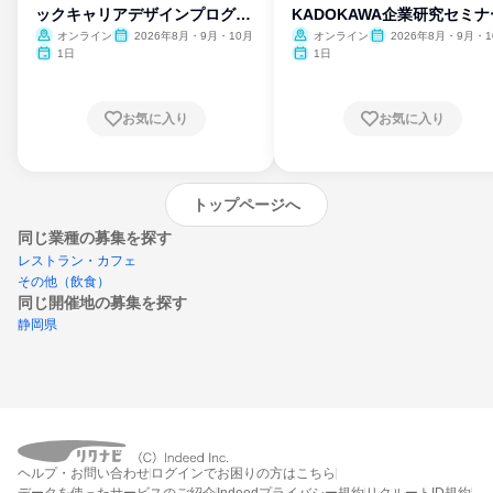
ックキャリアデザインプログラ
KADOKAWA企業研究セミナ
ム
オンライン
2026年8月・9月・10月
オンライン
2026年8月・9月・1
月・11月・12月
1日
1日
お気に入り
お気に入り
トップページへ
同じ業種の募集を探す
レストラン・カフェ
その他（飲食）
同じ開催地の募集を探す
静岡県
エントリーするとプログラムの詳細案内を
ヘルプ・お問い合わせ
ログインでお困りの方はこちら
受け取れるようになります