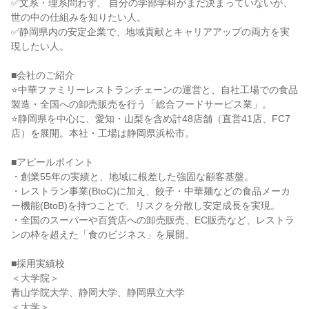
✅文系・理系問わず、 自分の学部学科がまだ決まっていないが、
世の中の仕組みを知りたい人。
✅静岡県内の安定企業で、地域貢献とキャリアアップの両方を実
現したい人。
■会社のご紹介
⭐中華ファミリーレストランチェーンの運営と、自社工場での食品
製造・全国への卸売販売を行う「総合フードサービス業」。
⭐静岡県を中心に、愛知・山梨を含め計48店舗（直営41店、FC7
店）を展開。本社・工場は静岡県浜松市。
■アピールポイント
・創業55年の実績と、地域に根差した強固な顧客基盤。
・レストラン事業(BtoC)に加え、餃子・中華麺などの食品メーカ
ー機能(BtoB)を持つことで、リスクを分散し安定成長を実現。
・全国のスーパーや百貨店への卸売販売、EC販売など、レストラ
ンの枠を超えた「食のビジネス」を展開。
■採用実績校
＜大学院＞
青山学院大学、静岡大学、静岡県立大学
＜大学＞