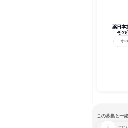
薬日本
その
す
この募集と一
パナソ