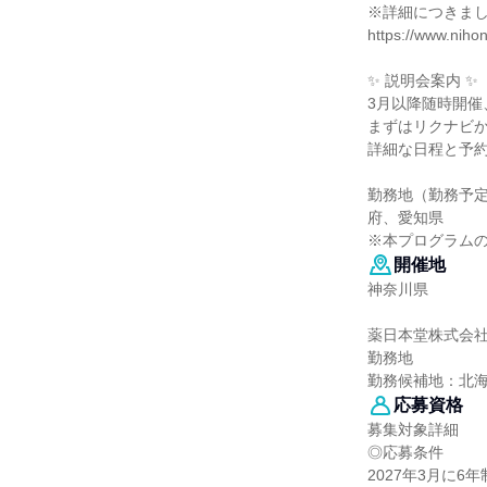
※詳細につきまし
https://www.niho
✨ 説明会案内 ✨
3月以降随時開催
まずはリクナビ
詳細な日程と予
勤務地（勤務予
府、愛知県
※本プログラム
開催地
神奈川県
薬日本堂株式会
勤務地
勤務候補地：北
応募資格
募集対象詳細
◎応募条件
2027年3月に