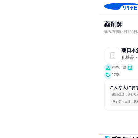
薬剤師
漢方/年間休日120日
薬日本
化粧品
神奈川県
27卒
こんな人にお
健康促進に携わり
長く同じ会社に居