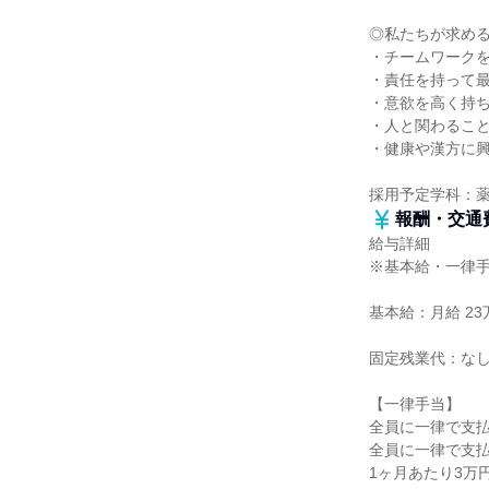
◎私たちが求め
・チームワーク
・責任を持って
・意欲を高く持
・人と関わるこ
・健康や漢方に
採用予定学科：
報酬・交通
給与詳細
※基本給・一律
基本給：月給 23万
固定残業代：な
【一律手当】
全員に一律で支
全員に一律で支
1ヶ月あたり3万