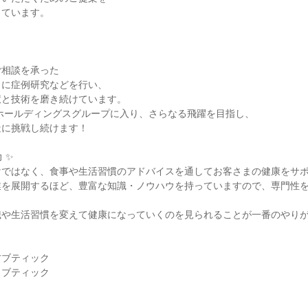
っています。
、
ご相談を承った
とに症例研究などを行い、
慧と技術を磨き続けています。
ギホールディングスグループに入り、さらなる飛躍を目指し、
造に挑戦し続けます！
 ✨
けではなく、食事や生活習慣のアドバイスを通してお客さまの健康をサ
業を展開するほど、豊富な知識・ノウハウを持っていますので、専門性
識や生活習慣を変えて健康になっていくのを見られることが一番のやり
方ブティック
ウブティック