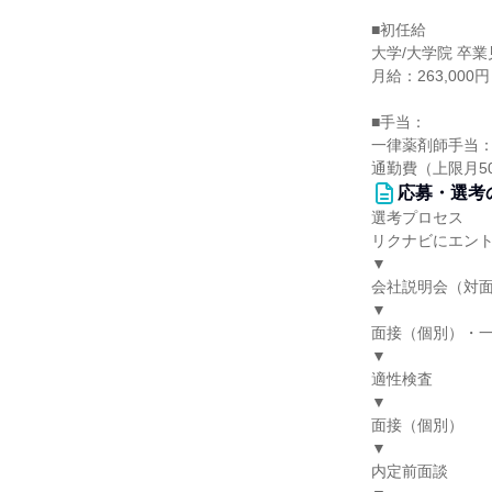
■初任給
大学/大学院 卒
月給：263,00
■手当：
一律薬剤師手当：
通勤費（上限月5
応募・選考
選考プロセス
リクナビにエン
▼
会社説明会（対面
▼
面接（個別）・
▼
適性検査
▼
面接（個別）
▼
内定前面談