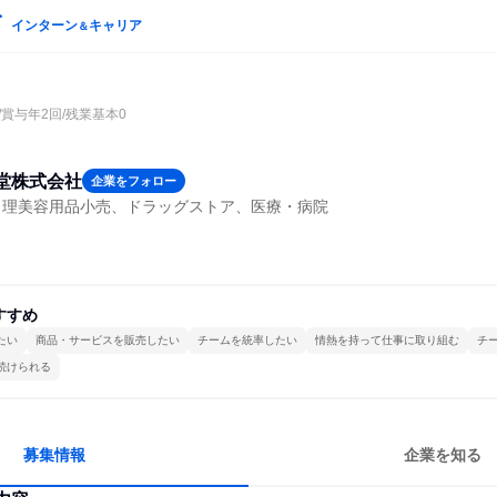
インターン
キャリア
＆
/賞与年2回/残業基本0
堂株式会社
企業をフォロー
・理美容用品小売、ドラッグストア、医療・病院
すすめ
たい
商品・サービスを販売したい
チームを統率したい
情熱を持って仕事に取り組む
チ
続けられる
募集情報
企業を知る