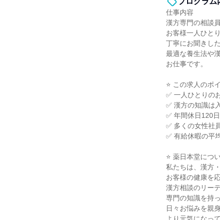
プログラム
仕事内容
漢方専門の相談
お客様一人ひと
丁寧にお聞きし
最適な養生法や
お仕事です。
⭐ この求人のポイ
✅ 一人ひとりの
✅ 漢方の知識は
✅ 年間休日12
✅ 多くの女性社
✅ 有給休暇の平
⭐ 薬日本堂につい
私たちは、漢方
お客様の健康を
漢方相談のリー
専門の知識を持
日々お悩みを親
より元気になっ