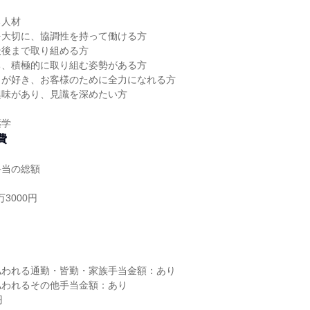
る人材
を大切に、協調性を持って働ける方
最後まで取り組める方
ち、積極的に取り組む姿勢がある方
とが好き、お客様のために全力になれる方
興味があり、見識を深めたい方
薬学
費
手当の総額
3000円
し
払われる通勤・皆勤・家族手当金額：あり
払われるその他手当金額：あり
円