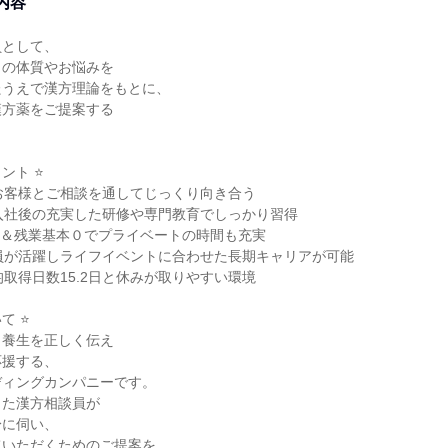
内容
員として、
りの体質やお悩みを
たうえで漢方理論をもとに、
漢方薬をご提案する
ント ⭐
お客様とご相談を通してじっくり向き合う
入社後の充実した研修や専門教育でしっかり習得
0日＆残業基本０でプライベートの時間も充実
員が活躍しライフイベントに合わせた長期キャリアが可能
均取得日数15.2日と休みが取りやすい環境
て ⭐
・養生を正しく伝え
応援する、
ディングカンパニーです。
った漢方相談員が
身に伺い、
ていただくためのご提案を