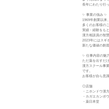
長年にわたり行
✨ 事業の強み ✨
1969年創業以来
多くのお客様の
実績・経験をも
漢方相談員の智
2023年にはス
新たな価値の創
✨ 仕事内容の魅力
ただ薬を出すだ
漢方スクール事
です。
お客様が自ら意
◎店舗
・ニホンドウ漢
・カガエカンポ
・薬日本堂