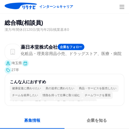
インターン
キャリア
＆
総合職(相談員)
漢方/年間休日120日/賞与年2回/残業基本0
薬日本堂株式会社
企業をフォロー
化粧品・理美容用品小売、ドラッグストア、医療・病院
埼玉県
27卒
こんな人におすすめ
健康促進に携わりたい
美の追求に携わりたい
商品・サービスを販売したい
チームを統率したい
情熱を持って仕事に取り組む
チームワークを重視
女性が働きやすい環境で働ける
長く同じ会社に居続けられる
人とたくさん会話する
募集情報
企業を知る