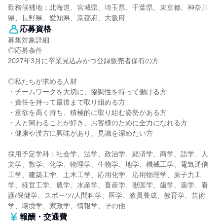
勤務候補地：北海道、宮城県、埼玉県、千葉県、東京都、神奈川
県、長野県、愛知県、京都府、大阪府
応募資格
募集対象詳細
◎応募条件
2027年3月に卒業見込みかつ登録販売者保有の方
◎私たちが求める人材
・チームワークを大切に、協調性を持って働ける方
・責任を持って最後まで取り組める方
・意欲を高く持ち、積極的に取り組む姿勢がある方
・人と関わることが好き、お客様のために全力になれる方
・健康や漢方に興味があり、見識を深めたい方
採用予定学科：社会学、法学、政治学、経済学、商学、語学、人
文学、数学、化学、物理学、生物学、地学、機械工学、電気通信
工学、建築工学、土木工学、応用化学、応用物理学、原子力工
学、経営工学、農学、水産学、畜産学、獣医学、歯学、薬学、看
護/保健学、スポーツ/人間科学、医学、教員養成、教育学、芸術
学、環境学、家政学、情報学、その他
報酬・交通費