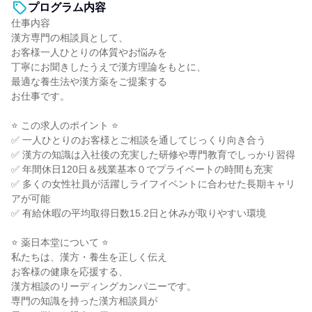
プログラム内容
仕事内容
漢方専門の相談員として、
お客様一人ひとりの体質やお悩みを
丁寧にお聞きしたうえで漢方理論をもとに、
最適な養生法や漢方薬をご提案する
お仕事です。
⭐ この求人のポイント ⭐
✅ 一人ひとりのお客様とご相談を通してじっくり向き合う
✅ 漢方の知識は入社後の充実した研修や専門教育でしっかり習得
✅ 年間休日120日＆残業基本０でプライベートの時間も充実
✅ 多くの女性社員が活躍しライフイベントに合わせた長期キャリ
アが可能
✅ 有給休暇の平均取得日数15.2日と休みが取りやすい環境
⭐ 薬日本堂について ⭐
私たちは、漢方・養生を正しく伝え
お客様の健康を応援する、
漢方相談のリーディングカンパニーです。
専門の知識を持った漢方相談員が