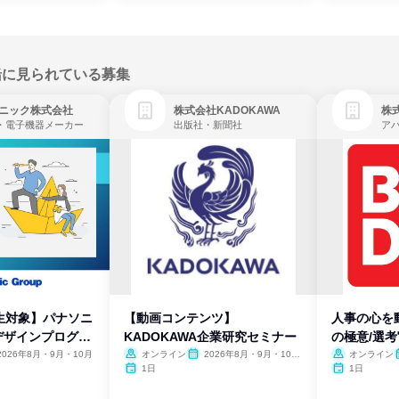
緒に見られている募集
ニック株式会社
株式会社KADOKAWA
株
・電子機器メーカー
出版社・新聞社
生対象】パナソニ
【動画コンテンツ】
人事の心を
デザインプログラ
KADOKAWA企業研究セミナー
の極意/選
開
2026年8月・9月・10月
オンライン
2026年8月・9月・10
オンライン
月・11月・12月
1日
1日