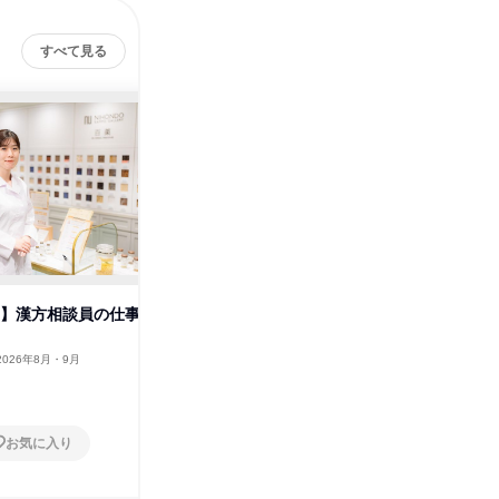
すべて見る
面】漢方相談員の仕事
【大阪/対面】漢方相談員の仕事
【大阪/
理解コース
理解コー
2026年8月・9月
大阪府
2026年8月・9月・10月・11
大阪府
月
1日
1日
お気に入り
お気に入り