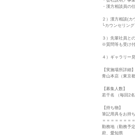
・会社説明／事
・漢方相談員の
２）漢方相談(カ
└カウンセリン
３）先輩社員と
※質問等も受け
４）ギャラリー
【実施場所詳細
青山本店（東京
【募集人数】
若干名 （毎回2
【持ち物】
筆記用具をお持
＝＝＝＝＝＝＝
勤務地（勤務予
府、愛知県