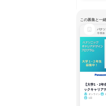
この募集と一
パナソ
半導体
【大学1・2年
ックキャリア
ム
オンライン
1日