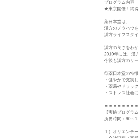
プログラム内容
★東京開催！納
薬日本堂は、
漢方のノウハウ
漢方ライフスタ
漢方の良さをわか
2010年には、
今後も漢方のリ
◎薬日本堂の特
・健やかで充実
・薬局やドラッ
・ストレス社会
＝＝＝＝＝＝＝
【実施プログラ
所要時間：90～1
１）オリエンテ