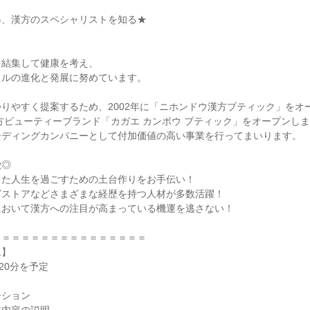
得、漢方のスペシャリストを知る★
を結集して健康を考え、
イルの進化と発展に努めています。
りやすく提案するため、2002年に「ニホンドウ漢方ブティック」をオ
漢方ビューティーブランド「カガエ カンポウ ブティック」をオープンし
ーディングカンパニーとして付加価値の高い事業を行ってまいります。
徴◎
した人生を過ごすための土台作りをお手伝い！
グストアなどさまざまな経歴を持つ人材が多数活躍！
において漢方への注目が高まっている機運を逃さない！
＝＝＝＝＝＝＝＝＝＝＝＝＝＝＝＝
ム】
20分を予定
ーション