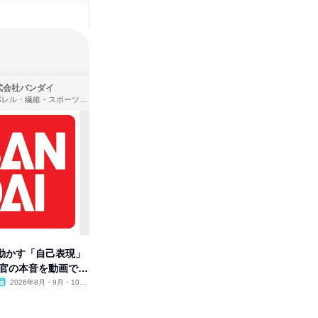
式会社バンダイ
株式会社住まいず
アパレル・繊維・スポーツメーカー、製造・メーカー、ゲーム制作・販売
製造・メーカー、建築設計
動かす「自己表現」
先着順・選考なし|注文住宅の総
【オンラ
考官の本音を動画で公
合職|会社説明会&社長座談会
業界の裏
明会
2026年8月・9月・10
オンライン
2026年8月・9月
オンラ
月・11月・12月
1日
1日