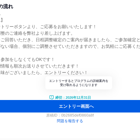
の流れ
れ
れ】
ントリーボタンより、ご応募をお願いいたします！
調整のご連絡を弊社より差し上げます。
をご回答いただき、日程調整確定のご案内が届きましたら、ご参加確定
がない場合、個別にご調整させていただきますので、お気軽にご応募く
参加をしなくてもOKです！
別情報も順次お送りさせていただきます！
興味がございましたら、エントリーください！
エントリーするとプログラムの詳細案内を
受け取れるようになります
締切：2026年12月31日
エントリー画面へ
原稿ID：
0b2685def0860a8f
問題を報告する