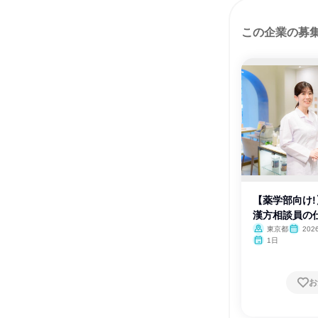
この企業の募
【薬学部向け!
漢方相談員の
東京都
20
1日
お