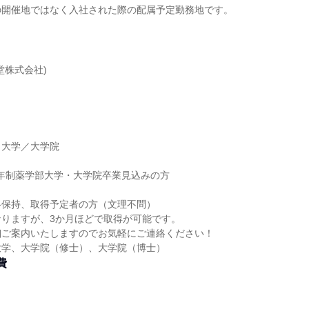
の開催地ではなく入社された際の配属予定勤務地です。
堂株式会社)
】大学／大学院
】
に6年制薬学部大学・大学院卒業見込みの方
格保持、取得予定者の方（文理不問）
なりますが、3か月ほどで取得が可能です。
細ご案内いたしますのでお気軽にご連絡ください！
大学、大学院（修士）、大学院（博士）
費