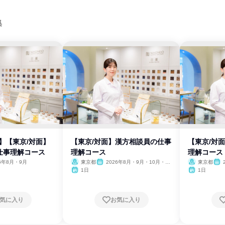
集
】【東京/対面】
【東京/対面】漢方相談員の仕事
【東京/対
仕事理解コース
理解コース
理解コース
26年8月・9月
東京都
2026年8月・9月・10月・11
東京都
月
1日
1日
気に入り
お気に入り