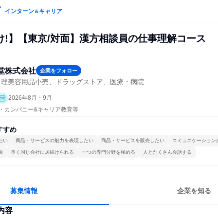
インターン
キャリア
＆
け!】【東京/対面】漢方相談員の仕事理解コース
堂株式会社
企業をフォロー
・理美容用品小売、ドラッグストア、医療・病院
2026年8月・9月
プン・カンパニー&キャリア教育等
すすめ
たい
商品・サービスの魅力を表現したい
商品・サービスを販売したい
コミュニケーション
視
長く同じ会社に居続けられる
一つの専門分野を極める
人とたくさん会話する
募集情報
企業を知る
内容