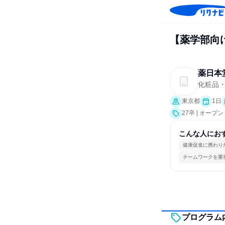
【薬学部向
薬日本
化粧品
東京都
1日
27卒 | オー
こんな人にお
健康促進に携わり
チームワークを重
プログラム