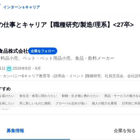
インターン
キャリア
＆
仕事とキャリア【職種研究/製造/理系】<27卒>
食品株式会社
企業をフォロー
食料品小売、ペット・ペット用品小売、食品・飲料メーカー
1日
2026年8月・9月
ープン・カンパニー&キャリア教育等（説明会・イベント [職種研究、社員交流会、会社説
すすめ
を届けたい
食生活・食育に関わりたい
動物・生き物に携わりたい
商品・サービスの魅力を
企画したい
常に新しいものに挑戦
グローバル志向が強い
個人の能力を重視
日常的に外
る環境
募集情報
企業を知る