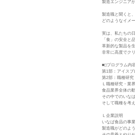
製造エンジニア
製造職と聞くと
どのようなイメ
実は、私たちの
「食」の安全と
革新的な製品を
非常に高度でク
■□プログラム内容
第1部：アイスブ
第2部：職種研究
Ｌ職種研究・業
食品業界全体の
その中でのいな
そして職種を考
Ｌ企業説明
いなば食品の事
製造職がどのよ
その意義とやり