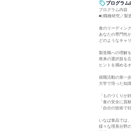
プログラム
プログラム内容
■□職種研究／製造
食のリーディン
あなたの専門性
どのようなキャ
製造職への理解
将来の選択肢を
ヒントを掴める
就職活動の第一
大学で培った知
「ものづくりが
「食の安全に貢
「自分の技術で
いなば食品では
様々な理系分野