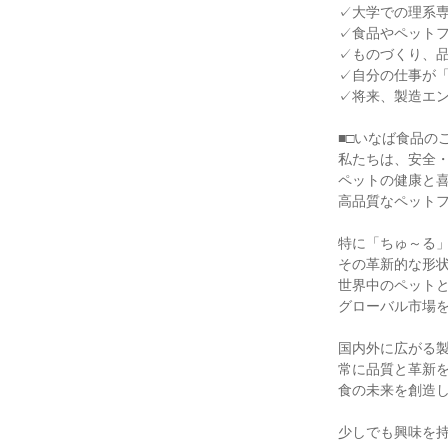
✓大学での理系
✓食品やペット
✓ものづくり、
✓自分の仕事が
✓将来、製造エ
■□いなば食品のご
私たちは、安全
ペットの健康と
高品質なペット
特に「ちゅ～る
その革新的な形
世界中のペット
グローバル市場
国内外に広がる
常に品質と革新
食の未来を創造
少しでも興味を