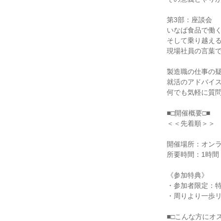
第3部：座談会
いなば食品で働
そして乗り越え
現場社員の言葉
製造職の仕事の
就活のアドバイ
何でも気軽に質
■□開催概要□■
＜＜先着順＞＞
開催場所：オン
所要時間：1時間
《参加特典》
・参加者限定：
・周りより一歩
■□こんな方にオ