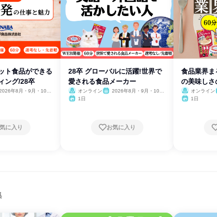
ヒット食品ができる
28卒 グローバルに活躍!世界で
食品業界ま
ィング/28卒
愛される食品メーカー
の美味しさの
2026年8月・9月・10
オンライン
2026年8月・9月・10
オンライン
11月・12月
月・11月・12月
1日
1日
気に入り
お気に入り
集