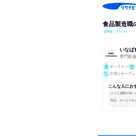
食品製造職の
説明会・イベント
いなば
専門飲
オンライン
27卒 | オ
こんな人にお
人々に感動や笑い
商品・サービスを
若手が裁量を持て