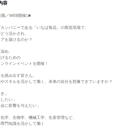
内容
職／WEB開催□■
グカンパニーである「いなば食品」の製造現場で、
がどう活かされ、
リアを築けるのか？
を深め、
広げるための
オンラインイベントを開催！
歩を踏み出す皆さん。
識やスキルを活かして働く、未来の自分を想像できていますか？
好き」
献したい」
社会に影響を与えたい」
、化学、生物学、機械工学、生産管理など、
の専門知識を活かして働く