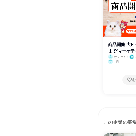
商品開発 大
まで/マーケテ
オンライン
月・
1日
お
この企業の募