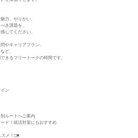
く魅力、やりがい、
るべき課題を、
で感じてください。
疑問やキャリアプラン、
スなど、
問できるフリートークの時間です。
ライン
特別ルートへご案内
リード！就活対策にもおすすめ
ススメ！□■