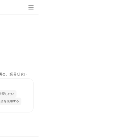
明会、業界研究]）
表現したい
国語を使用する