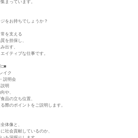
が集まっています。
、
ージをお持ちでしょうか？
日常を支える
品質を担保し、
生み出す、
リエイティブな仕事です。
□■
レイク
・説明会
界説明
動向や、
ば食品の立ち位置、
える際のポイントをご説明します。
業全体像と、
うに社会貢献しているのか、
がいを深掘りします。