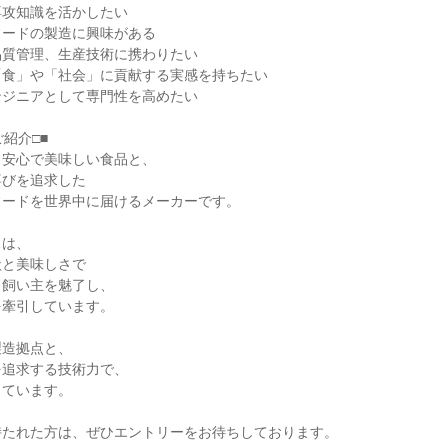
専攻知識を活かしたい
フードの製造に興味がある
品質管理、生産技術に携わりたい
「食」や「社会」に貢献する実感を持ちたい
ンジニアとして専門性を高めたい
紹介□■
・安心で美味しい食品と、
喜びを追求した
フードを世界中に届けるメーカーです。
」は、
状と美味しさで
と飼い主を魅了し、
を牽引しています。
製造拠点と、
を追求する技術力で、
しています。
持たれた方は、ぜひエントリーをお待ちしております。