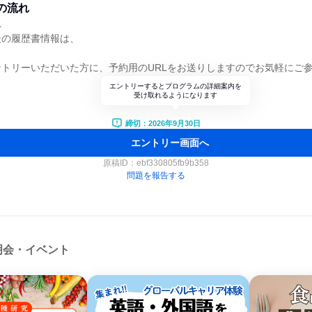
の流れ
れ
後の履歴書情報は、
トリーいただいた方に、予約用のURLをお送りしますのでお気軽にご
エントリーするとプログラムの詳細案内を
受け取れるようになります
締切：2026年9月30日
エントリー画面へ
原稿ID：
ebf330805fb9b358
問題を報告する
明会・イベント