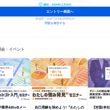
締切：2026年11月30日
エントリー画面へ
原稿ID：
ead7163a02680e2b
問題を報告する
明会・イベント
業界&BtoBメー
自己理解を深めよう!『わたしの
【対面/本社