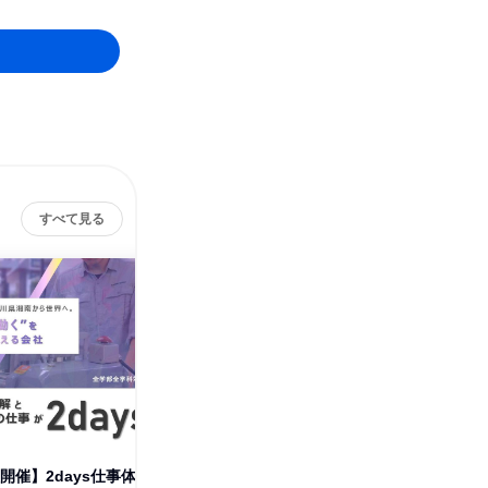
すべて見る
協
開催】2days仕事体
【対面/本社開催】2days仕事体