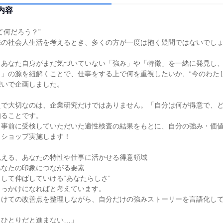
内容
て何だろう？”
来の社会人生活を考えるとき、多くの方が一度は抱く疑問ではないでし
、あなた自身がまだ気づいていない「強み」や「特徴」を一緒に発見し
」の源を紐解くことで、仕事をする上で何を重視したいか、“今のわた
想いで企画しました。
えで大切なのは、企業研究だけではありません。「自分は何が得意で、
知ることです。
、事前に受検していただいた適性検査の結果をもとに、自分の強み・価
クショップ実施します！
、
見える、あなたの特性や仕事に活かせる得意領域
あなたの印象につながる要素
して伸ばしていける“あなたらしさ”
きっかけになればと考えています。
向けての改善点を整理しながら、自分だけの強みストーリーを言語化し
、ひとりだと進まない…」