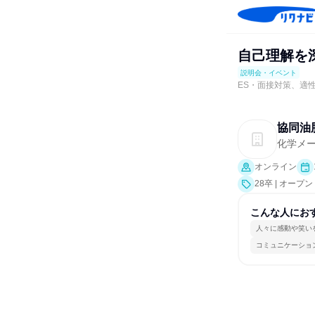
自己理解を
説明会・イベント
ES・面接対策、適
協同油
化学メ
オンライン
28卒 | オー
こんな人にお
人々に感動や笑い
コミュニケーショ