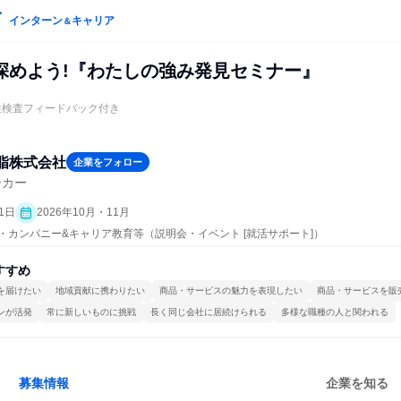
インターン
キャリア
＆
深めよう!『わたしの強み発見セミナー』
性検査フィードバック付き
脂株式会社
企業をフォロー
ーカー
1日
2026年10月・11月
プン・カンパニー&キャリア教育等（説明会・イベント [就活サポート]）
すすめ
を届けたい
地域貢献に携わりたい
商品・サービスの魅力を表現したい
商品・サービスを販
ンが活発
常に新しいものに挑戦
長く同じ会社に居続けられる
多様な職種の人と関われる
募集情報
企業を知る