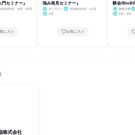
入門セミナー』
強み発見セミナー』
験会/Bto
2026年8月・9月・10月
オンライン
2026年10月・11月
神奈川県
1日
2日～4日
気に入り
お気に入り
集
脂株式会社