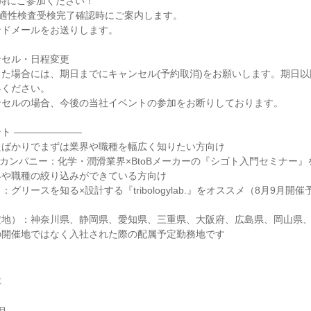
時にご参加ください！
は、適性検査受検完了確認時にご案内します。
ンドメールをお送りします。
ンセル・日程変更
た場合には、期日までにキャンセル(予約取消)をお願いします。期日
絡ください。
ンセルの場合、今後の当社イベントの参加をお断りしております。
ト ―――――――
たばかりでまずは業界や職種を幅広く知りたい方向け
ン・カンパニー：化学・潤滑業界×BtoBメーカーの『シゴト入門セミナー
界や職種の絞り込みができている方向け
 ：グリースを知る×設計する『tribologylab.』をオススメ（8月9月開
定地）：神奈川県、静岡県、愛知県、三重県、大阪府、広島県、岡山県
の開催地ではなく入社された際の配属予定勤務地です
社