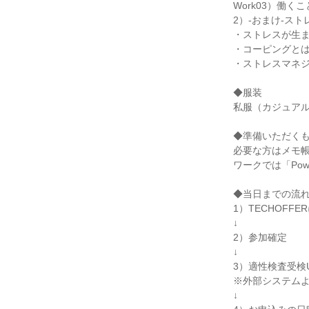
Work03）働く
2）-おまけ-ス
・ストレスが生
・コーピングと
・ストレスマネ
◆服装
私服（カジュアル
◆準備いただく
必要な方はメモ
ワークでは「Po
◆当日までの流
1）TECHOF
↓
2）参加確定
↓
3）適性検査受検
※外部システム
↓