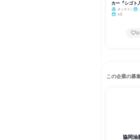
カー『シゴト
オンライン
1日
お
この企業の募
協同油