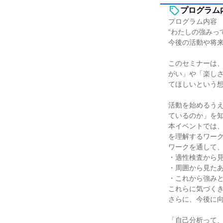
プログラム
プログラム内容
“わたしの強みっ
今後の活動や将
このセミナーは
がい」や「楽しさ
てほしいという
活動を始めるう
ているのか」を
本イベントでは
を理解するワー
ワークを通して
・適性検査から
・周囲から見た
・これから強みと
これらに気づく
さらに、今後に
「自己分析って