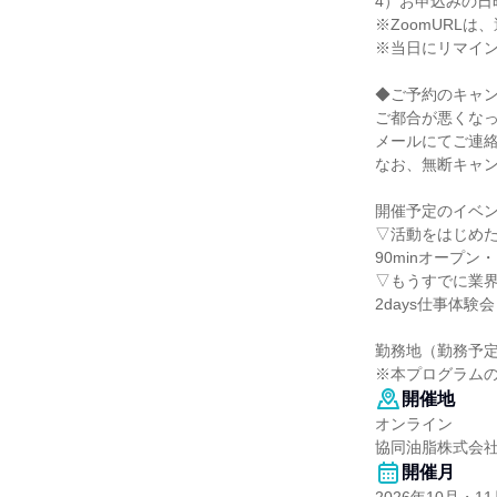
4）お申込みの日
※ZoomURL
※当日にリマイ
◆ご予約のキャ
ご都合が悪くなっ
メールにてご連
なお、無断キャ
開催予定のイベン
▽活動をはじめ
90minオープ
▽もうすでに業
2days仕事体験会
勤務地（勤務予
※本プログラム
開催地
オンライン
協同油脂株式会
開催月