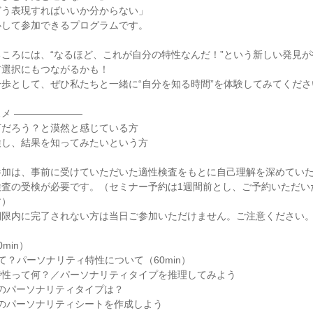
どう表現すればいいか分からない」
心して参加できるプログラムです。
ころには、“なるほど、これが自分の特性なんだ！”という新しい発見が
ア選択にもつながるかも！
歩として、ぜひ私たちと一緒に“自分を知る時間”を体験してみてくださ
メ ―――――――
何だろう？と漠然と感じている方
検し、結果を知ってみたいという方
参加は、事前に受けていただいた適性検査をもとに自己理解を深めていた
検査の受検が必要です。（セミナー予約は1週間前とし、ご予約いただい
す）
期限内に完了されない方は当日ご参加いただけません。ご注意ください
min）
て？パーソナリティ特性について（60min）
特性って何？／パーソナリティタイプを推理してみよう
なたのパーソナリティタイプは？
なたのパーソナリティシートを作成しよう