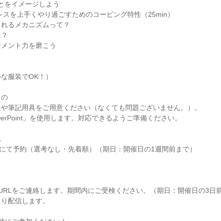
ことをイメージしよう
トレスを上手くやり過ごすためのコーピング特性（25min）
まれるメカニズムって？
は？
ジメント力を磨こう
な服装でOK！）
もの
帳や筆記用具をご用意ください（なくても問題ございません。）。
werPoint」を使用します。対応できるようご準備ください。
れ
FERにて予約（選考なし・先着順）（期日：開催日の1週間前まで）
URLをご連絡します。期間内にご受検ください。（期日：開催日の3日
より配信します。