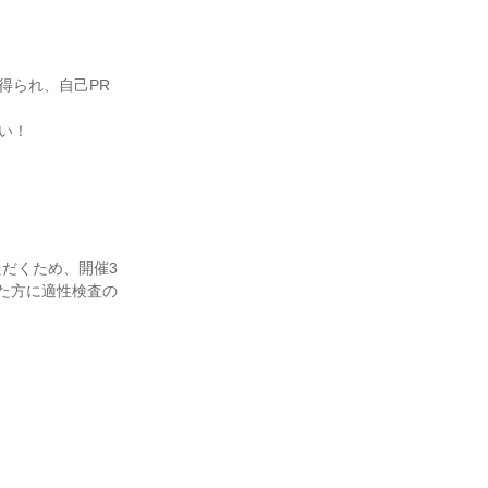
得られ、自己PR
い！
だくため、開催3
た方に適性検査の
。