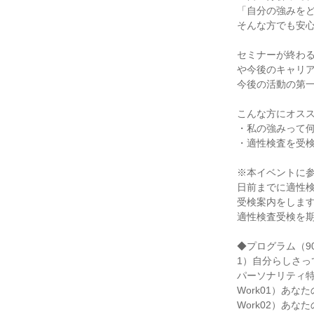
「自分の強みを
そんな方でも安
セミナーが終わる
や今後のキャリ
今後の活動の第一
こんな方にオスス
・私の強みって
・適性検査を受
※本イベントに
日前までに適性
受検案内をしま
適性検査受検を
◆プログラム（90
1）自分らしさっ
パーソナリティ
Work01）あ
Work02）あ