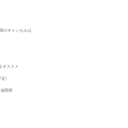
以降のキャンセルは
』をオススメ
催予定）
、福岡県