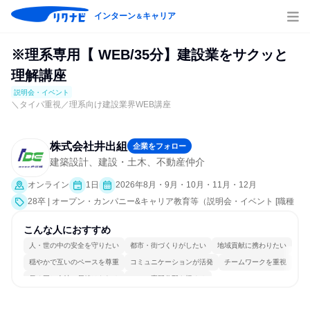
インターン
キャリア
＆
※理系専用【 WEB/35分】建設業をサクッと
理解講座
説明会・イベント
＼タイパ重視／理系向け建設業界WEB講座
株式会社井出組
企業をフォロー
建築設計、建設・土木、不動産仲介
オンライン
1日
2026年8月・9月・10月・11月・12月
28卒 | オープン・カンパニー&キャリア教育等（説明会・イベント [職種
研究、会社説明会、業界研究]）
こんな人におすすめ
人・世の中の安全を守りたい
都市・街づくりがしたい
地域貢献に携わりたい
穏やかで互いのペースを尊重
コミュニケーションが活発
チームワークを重視
長く同じ会社に居続けられる
一つの専門分野を極める
若手が裁量を持てる環境