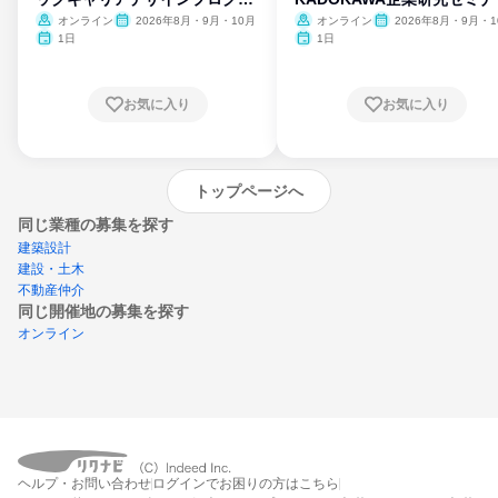
ム
オンライン
2026年8月・9月・10月
オンライン
2026年8月・9月・1
月・11月・12月
1日
1日
お気に入り
お気に入り
トップページへ
同じ業種の募集を探す
建築設計
建設・土木
不動産仲介
同じ開催地の募集を探す
オンライン
エントリーするとプログラムの詳細案内を
ヘルプ・お問い合わせ
ログインでお困りの方はこちら
受け取れるようになります