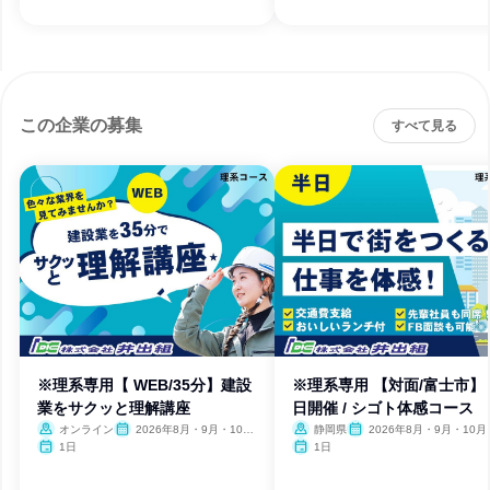
この企業の募集
すべて見る
※理系専用【 WEB/35分】建設
※理系専用 【対面/富士市】
業をサクッと理解講座
日開催 / シゴト体感コース
オンライン
2026年8月・9月・10
静岡県
2026年8月・9月・10月
月・11月・12月
月・12月
1日
1日