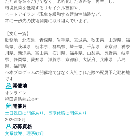
ただ道を造るだけでなく、老朽化した道路を「再生」し、
環境負荷を低減するリサイクル技術や、
ヒートアイランド現象を緩和する遮熱性舗装など、
常に一歩先の技術開発に取り組んでいます。
【支店一覧】
勤務地：北海道、青森県、岩手県、宮城県、秋田県、山形県、福
島県、茨城県、栃木県、群馬県、埼玉県、千葉県、東京都、神奈
川県、新潟県、富山県、石川県、福井県、山梨県、長野県、岐阜
県、静岡県、愛知県、滋賀県、京都府、大阪府、兵庫県、広島
県、福岡県
※本プログラムの開催地ではなく入社された際の配属予定勤務地
です
開催地
オンライン
福田道路株式会社
開催月
土日祝日に開催あり、長期休暇に開催あり
2026年8月
応募資格
文系歓迎、理系歓迎