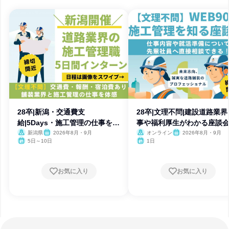
28卒|新潟・交通費支
28卒|文理不問|建設道路業界
給|5Days・施工管理の仕事を学
事や福利厚生がわかる座談
ぶ
新潟県
2026年8月・9月
オンライン
2026年8月・9月
5日～10日
1日
お気に入り
お気に入り