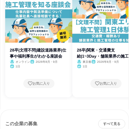
28卒|文理不問|建設道路業界|仕
28卒|関東・交通費支
事や福利厚生がわかる座談会
給|1~3Day・舗装業界の施
理職
オンライン
2026年8月・9月
東京都
2026年8月・9月
1日
1日
お気に入り
お気に入り
この企業の募集
すべて見る