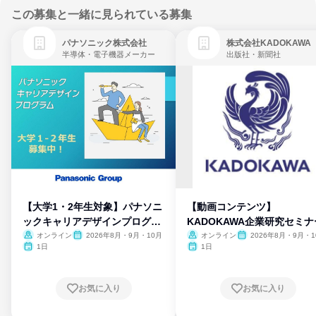
この募集と一緒に見られている募集
パナソニック株式会社
株式会社KADOKAWA
半導体・電子機器メーカー
出版社・新聞社
【大学1・2年生対象】パナソニ
【動画コンテンツ】
ックキャリアデザインプログラ
KADOKAWA企業研究セミナ
ム
オンライン
2026年8月・9月・10月
オンライン
2026年8月・9月・1
月・11月・12月
1日
1日
お気に入り
お気に入り