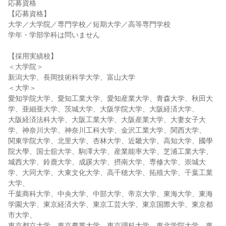
応募資格
【応募資格】
大学／大学院／専門学校／短期大学／高等専門学校
学年・学部学科は問いません
【採用実績校】
＜大学院＞
新潟大学、長岡技術科学大学、富山大学
＜大学＞
愛知学院大学、愛知工業大学、愛知産業大学、青森大学、秋田大
学、亜細亜大学、茨城大学、大阪学院大学、大阪経済大学、
大阪経済法科大学、大阪工業大学、大阪産業大学、大妻女子大
学、神奈川大学、神奈川工科大学、金沢工業大学、関西大学、
関東学院大学、北里大学、杏林大学、近畿大学、高知大学、國學
院大學、国士舘大学、駒澤大学、産業能率大学、芝浦工業大学、
城西大学、鈴鹿大学、成蹊大学、摂南大学、専修大学、崇城大
学、大同大学、大東文化大学、高千穂大学、拓殖大学、千葉工業
大学、
千葉商科大学、中央大学、中部大学、帝京大学、東海大学、東海
学園大学、東京経済大学、東京工芸大学、東京国際大学、東京都
市大学、
東京都立大学、東京農業大学、東京理科大学、東北学院大学、東