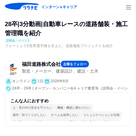
インターン
キャリア
＆
28卒|3分動画|自動車レースの道路舗装・施工
管理職を紹介
説明会・イベント
フォーミュラE世界選手権を支えた、道路舗装プロジェクトを紹介
福田道路株式会社
企業をフォロー
製造・メーカー、建築設計、建設・土木
オンライン
1日
2026年8月
28卒・29卒 | オープン・カンパニー&キャリア教育等（説明会・イベン
ト [職種研究、会社説明会、業界研究]）
こんな人におすすめ
人・世の中の安全を守りたい
機械・機器に携わりたい
都市・街づくりがしたい
チームを統率したい
コミュニケーションが活発
常に新しいものに挑戦
チームワークを重視
多様な職種の人と関われる
若手が裁量を持てる環境
人とたくさん会話する