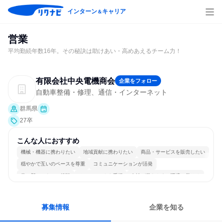
インターン
キャリア
＆
営業
平均勤続年数16年。その秘訣は助けあい・高めあえるチーム力！
有限会社中央電機商会
企業をフォロー
自動車整備・修理、通信・インターネット
群馬県
27卒
こんな人におすすめ
機械・機器に携わりたい
地域貢献に携わりたい
商品・サービスを販売したい
穏やかで互いのペースを尊重
コミュニケーションが活発
常に新しいものに挑戦
チームワークを重視
女性が働きやすい環境で働ける
長く同じ会社に居続けられる
人とたくさん会話する
募集情報
企業を知る