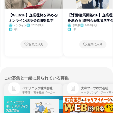
【WEB/1h】企業理解を深める!
【対面/群馬開催/1h】企業理
オンライン説明会&職場見学
を深める!説明会&職場見学
オンライン
2026年1月
群馬県
2026年1月
1日
1日
お気に入り
お気に入り
この募集と一緒に見られている募集
パナソニック株式会社
大和フーヅ株式会社
半導体・電子機器メーカー