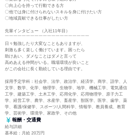
〇向上心を持って行動できる方
〇他では身に付けられないスキルを身に付けたい方
〇地域貢献できる仕事がしたい方
先輩インタビュー （入社11年目）
￣￣￣￣￣￣￣￣￣￣￣￣￣￣￣￣￣￣￣￣
日々勉強したり大変なこともありますが、
刺激も多く楽しく働けています。困ったら
助けあい、ダメなことはダメと言って
高めあえる仲間がいる。職場環境が良いこと
がこの会社に長く勤続している理由です。
採用予定学科：社会学、法学、政治学、経済学、商学、語学、人
文学、数学、化学、物理学、生物学、地学、機械工学、電気通信
工学、建築工学、土木工学、応用化学、応用物理学、原子力工
学、経営工学、農学、水産学、畜産学、獣医学、医学、歯学、薬
学、看護/保健学、スポーツ/人間科学、情報学、教員養成、教育
学、芸術学、環境学、家政学、その他
報酬・交通費
給与詳細
基本給：月給 20万円