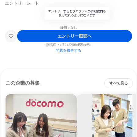
エントリーシート
エントリーするとプログラムの詳細案内を
受け取れるようになります
締切：なし
エントリー画面へ
原稿ID：
e724f266cf55ce5a
問題を報告する
この企業の募集
すべて見る