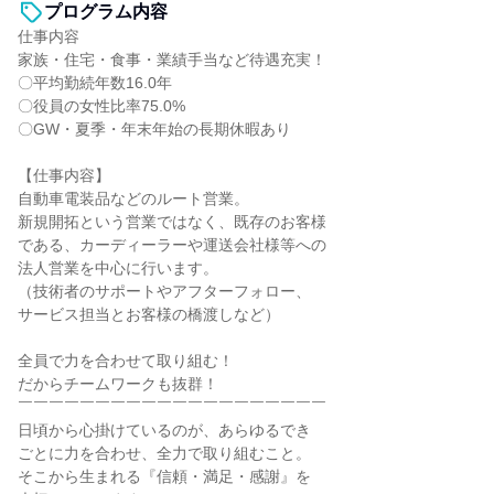
プログラム内容
仕事内容
家族・住宅・食事・業績手当など待遇充実！
〇平均勤続年数16.0年
〇役員の女性比率75.0%
〇GW・夏季・年末年始の長期休暇あり
【仕事内容】
自動車電装品などのルート営業。
新規開拓という営業ではなく、既存のお客様
である、カーディーラーや運送会社様等への
法人営業を中心に行います。
（技術者のサポートやアフターフォロー、
サービス担当とお客様の橋渡しなど）
全員で力を合わせて取り組む！
だからチームワークも抜群！
￣￣￣￣￣￣￣￣￣￣￣￣￣￣￣￣￣￣￣￣
日頃から心掛けているのが、あらゆるでき
ごとに力を合わせ、全力で取り組むこと。
そこから生まれる『信頼・満足・感謝』を