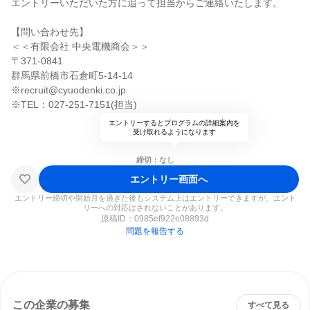
エントリーいただいた方に追って担当からご連絡いたします。
【問い合わせ先】
＜＜有限会社 中央電機商会＞＞
〒371-0841
群馬県前橋市石倉町5-14-14
※recruit@cyuodenki.co.jp
※TEL：027-251-7151(担当)
エントリーするとプログラムの詳細案内を
受け取れるようになります
締切：なし
エントリー画面へ
エントリー締切や開始月を過ぎた後もシステム上はエントリーできますが、エント
リーへの対応はされないことがあります。
原稿ID：
0985ef922e08893d
問題を報告する
この企業の募集
すべて見る