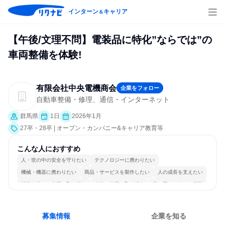
インターン
キャリア
＆
【午後/文理不問】電装品に特化”ならでは”の
車両整備を体験!
有限会社中央電機商会
企業をフォロー
自動車整備・修理、通信・インターネット
群馬県
1日
2026年1月
27卒・28卒 | オープン・カンパニー&キャリア教育等
こんな人におすすめ
人・世の中の安全を守りたい
テクノロジーに携わりたい
機械・機器に携わりたい
商品・サービスを製作したい
人の成長を支えたい
情熱を持って仕事に取り組む
冷静に仕事に取り組む
常に新しいものに挑戦
長く同じ会社に居続けられる
一つの専門分野を極める
募集情報
企業を知る