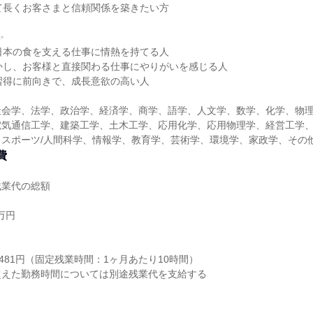
て長くお客さまと信頼関係を築きたい方
✨
日本の食を支える仕事に情熱を持てる人
かし、お客様と直接関わる仕事にやりがいを感じる人
習得に前向きで、成長意欲の高い人
社会学、法学、政治学、経済学、商学、語学、人文学、数学、化学、物
電気通信工学、建築工学、土木工学、応用化学、応用物理学、経営工学
、スポーツ/人間科学、情報学、教育学、芸術学、環境学、家政学、その
費
残業代の総額
万円
り
6481円（固定残業時間：1ヶ月あたり10時間）
超えた勤務時間については別途残業代を支給する