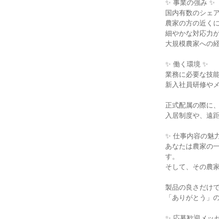
✨ 事業の強み ✨
国内有数のシェ
農家の方の近く
細やかな対応力
大規模農家への
✨ 働く環境 ✨
業務に必要な技
新入社員研修や
正式配属の際に、
入居制度や、遠
✨ 仕事内容の魅力
あなたは農家の
す。
そして、その農
製品の良さだけ
「ありがとう」
✨ 応募歓迎メッセ