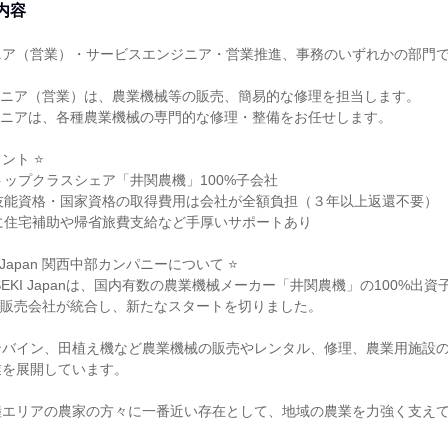
内容
ニア（営業）・サービスエンジニア・営業推進、事務のいずれかの部門
ジニア（営業）は、農業機械等の販売、簡易的な修理を担当します。
ジニアは、各種農業機械の専門的な修理・整備をお任せします。
ント ⭐
トップクラスシェア「井関農機」100%子会社
技能資格・国家資格の取得費用は会社が全額負担（３年以上返還不要）
に住宅補助や帰省旅費支給など手厚いサポートあり
I Japan 関西中部カンパニーについて ⭐
EKI Japanは、国内有数の農業機械メーカー「井関農機」の100%出
国内販売会社が統合し、新たなスタートを切りました。
ンバイン、田植え機など農業機械の販売やレンタル、修理、農業用施設
業を展開しています。
陸エリアの農家の方々に一番近い存在として、地域の農業を力強く支え