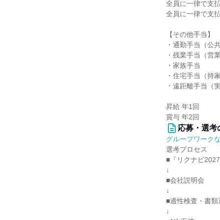
全員に一律で支
全員に一律で支
【その他手当】
・通勤手当（公
・残業手当（営
・家族手当
・住宅手当（持
・遠距離手当（実
昇給 年1回
賞与 年2回
応募・選考
グループワーク
選考プロセス
■『リクナビ202
↓
■会社説明会
↓
■適性検査・書類
↓