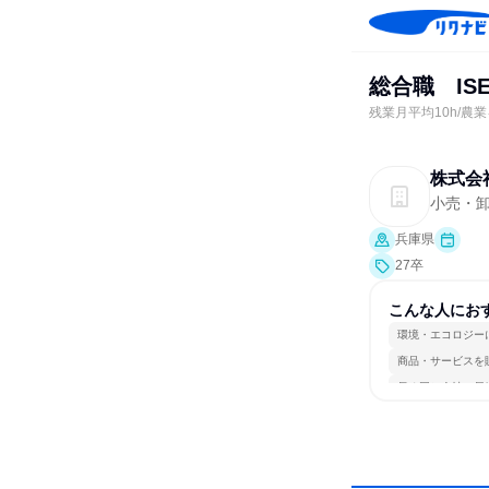
総合職 IS
残業月平均10h/農
株式会
小売・
兵庫県
27卒
こんな人にお
環境・エコロジー
商品・サービスを
長く同じ会社に居