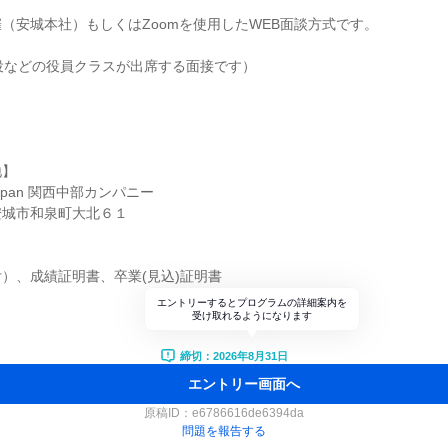
（安城本社）もしくはZoomを使用したWEB面談方式です。
役などの役員クラスが出席する面接です）
地】
Japan 関西中部カンパニー
安城市和泉町大北６１
）、成績証明書、卒業(見込)証明書
エントリーするとプログラムの詳細案内を
受け取れるようになります
締切：2026年8月31日
エントリー画面へ
原稿ID：
e6786616de6394da
問題を報告する