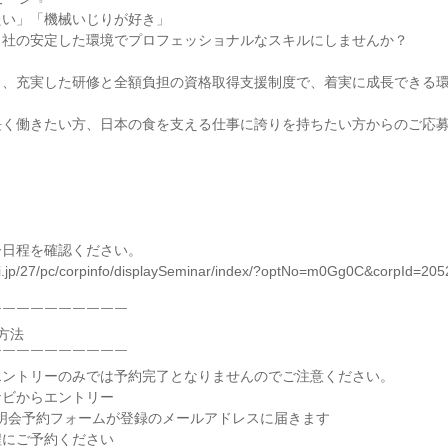
たい」「機械いじりが好き」
当社の安定した環境でプロフェッショナルなスキルにしませんか？
も、充実した研修と全額負担の資格取得支援制度で、着実に成長できる
長く働きたい方、日本の食を支える仕事に誇りを持ちたい方からのご応
。
ー日程を確認ください。
vi.jp/27/pc/corpinfo/displaySeminar/index/?optNo=m0Gg0C&corpId=20
￣￣￣￣￣￣￣￣￣￣
方法
￣￣￣￣￣￣￣￣￣￣
エントリーのみでは予約完了となりませんのでご注意ください。
ナビからエントリー
説明会予約フォームが登録のメールアドレスに届きます
程にご予約ください