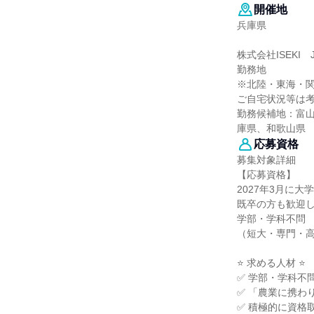
開催地
兵庫県
株式会社ISEKI J
勤務地
※北陸・東海・
ご自宅状況等は
勤務候補地：富
庫県、和歌山県
応募資格
募集対象詳細
【応募資格】
2027年3月に
既卒の方も歓迎しま
学部・学科不問
（短大・専門・
⭐ 求める人材 ⭐
✅ 学部・学科不
✅ 「農業に携わ
✅ 積極的に資格