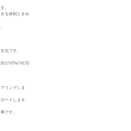
ます。
できる体制ときめ
す。
る文化です。
担が10%の社宅
ヒアリングしま
サポートします。
仕事です。