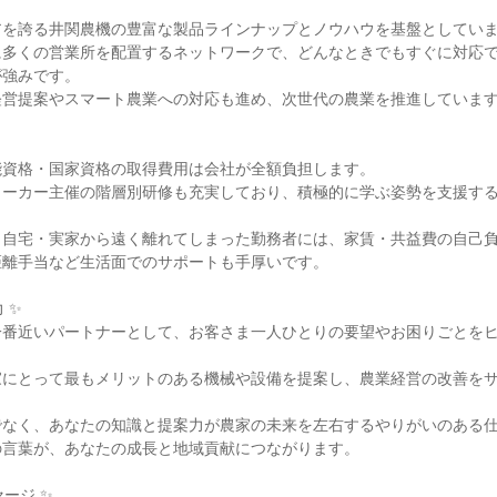
アを誇る井関農機の豊富な製品ラインナップとノウハウを基盤としてい
に多くの営業所を配置するネットワークで、どんなときでもすぐに対応
が強みです。
経営提案やスマート農業への対応も進め、次世代の農業を推進していま
能資格・国家資格の取得費用は会社が全額負担します。
メーカー主催の階層別研修も充実しており、積極的に学ぶ姿勢を支援す
自宅・実家から遠く離れてしまった勤務者には、家賃・共益費の自己負
距離手当など生活面でのサポートも手厚いです。
 ✨
一番近いパートナーとして、お客さま一人ひとりの要望やお困りごとを
家にとって最もメリットのある機械や設備を提案し、農業経営の改善を
でなく、あなたの知識と提案力が農家の未来を左右するやりがいのある
の言葉が、あなたの成長と地域貢献につながります。
ージ ✨