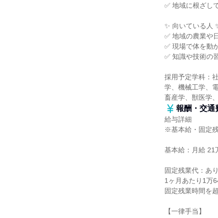
✅ 地域に根ざし
✨ 向いている人 
✅ 地域の農業や
✅ 現場で体を動
✅ 知識や技術の
採用予定学科：
学、機械工学、
畜産学、獣医学
報酬・交通
給与詳細
※基本給・固定
基本給：月給 21
固定残業代：あ
1ヶ月あたり1万
固定残業時間を
【一律手当】