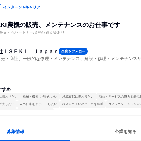
インターン
キャリア
＆
EKI農機の販売、メンテナンスのお仕事です
業を支えるパートナー/資格取得支援あり
社ＩＳＥＫＩ Ｊａｐａｎ
企業をフォロー
卸売・商社、一般的な修理・メンテナンス、建設・修理・メンテナンス
すすめ
に携わりたい
機械・機器に携わりたい
地域貢献に携わりたい
商品・サービスの魅力を表現
販売したい
人の仕事をサポートしたい
穏やかで互いのペースを尊重
コミュニケーションが
続けられる
人とたくさん会話する
募集情報
企業を知る