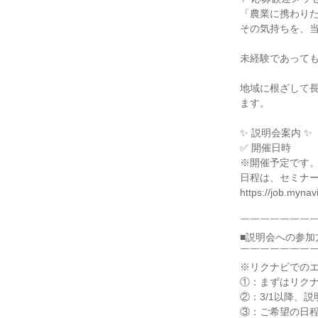
「農業に携わり
その気持ちを、
未経験であって
地域に根ざして
ます。
✨ 説明会案内 ✨
✅ 開催日時
※開催予定です
日程は、セミナ
https://job.myna
￣￣￣￣￣￣￣
■説明会への参加
￣￣￣￣￣￣￣
※リクナビでの
①：まずはリク
②：3/1以降、
③：ご希望の日