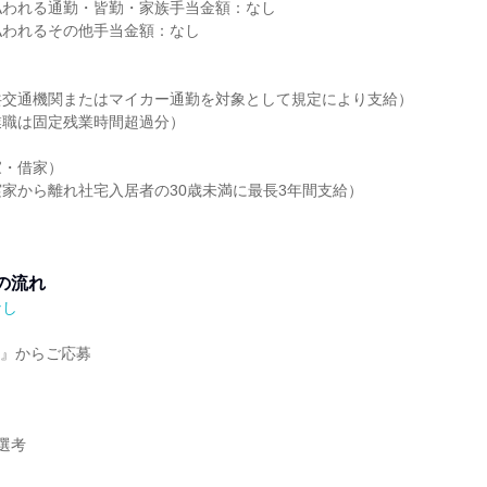
払われる通勤・皆勤・家族手当金額：なし
払われるその他手当金額：なし
共交通機関またはマイカー通勤を対象として規定により支給）
業職は固定残業時間超過分）
家・借家）
家から離れ社宅入居者の30歳未満に最長3年間支給）
の流れ
なし
7』からご応募
選考