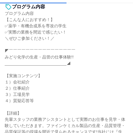
プログラム内容
プログラム内容
【こんな人におすすめ！】
✅薬学・有機合成系を専攻の学生
✅実際の業務を間近で感じたい！
＼ぜひご参加ください！／
◤￣￣￣￣￣￣￣￣￣￣￣￣￣￣￣￣
みどり化学の生産・品管の仕事体験!!
__________________________◢
【実施コンテンツ】
１）会社紹介
２）仕事紹介
３）工場見学
４）質疑応答等
【詳細】
先輩スタッフの業務アシスタントとして実際のお仕事を見学・体
験していただきます。ファインケミカル製品の生産・品質管理・
品質保証等の現場を間近で見られるチャンスです!当社には『生