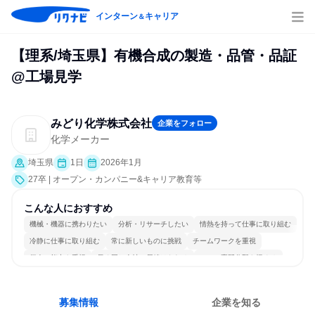
インターン
キャリア
＆
【理系/埼玉県】有機合成の製造・品管・品証
@工場見学
みどり化学株式会社
企業をフォロー
化学メーカー
埼玉県
1日
2026年1月
27卒 | オープン・カンパニー&キャリア教育等
こんな人におすすめ
機械・機器に携わりたい
分析・リサーチしたい
情熱を持って仕事に取り組む
冷静に仕事に取り組む
常に新しいものに挑戦
チームワークを重視
個人の能力を重視
長く同じ会社に居続けられる
一つの専門分野を極める
募集情報
企業を知る