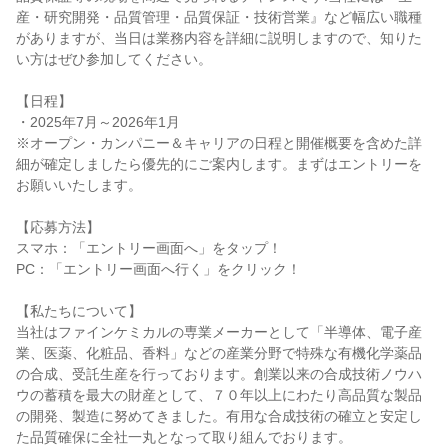
産・研究開発・品質管理・品質保証・技術営業』など幅広い職種
がありますが、当日は業務内容を詳細に説明しますので、知りた
い方はぜひ参加してください。
【日程】
・2025年7月～2026年1月
※オープン・カンパニー＆キャリアの日程と開催概要を含めた詳
細が確定しましたら優先的にご案内します。まずはエントリーを
お願いいたします。
【応募方法】
スマホ：「エントリー画面へ」をタップ！
PC：「エントリー画面へ行く」をクリック！
【私たちについて】
当社はファインケミカルの専業メーカーとして「半導体、電子産
業、医薬、化粧品、香料」などの産業分野で特殊な有機化学薬品
の合成、受託生産を行っております。創業以来の合成技術ノウハ
ウの蓄積を最大の財産として、７０年以上にわたり高品質な製品
の開発、製造に努めてきました。有用な合成技術の確立と安定し
た品質確保に全社一丸となって取り組んでおります。