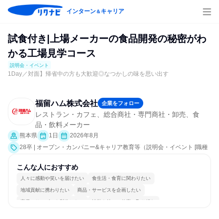
インターン
キャリア
＆
試食付き|上場メーカーの食品開発の秘密がわ
かる工場見学コース
説明会・イベント
1Day／対面】帰省中の方も大歓迎◎なつかしの味を思い出す
福留ハム株式会社
企業をフォロー
レストラン・カフェ、総合商社・専門商社・卸売、食
品・飲料メーカー
熊本県
1日
2026年8月
28卒 | オープン・カンパニー&キャリア教育等（説明会・イベント [職種
研究、職場見学会、社員交流会、会社説明会、業界研究]）
こんな人におすすめ
人々に感動や笑いを届けたい
食生活・食育に関わりたい
地域貢献に携わりたい
商品・サービスを企画したい
商品・サービスを製作したい
情熱を持って仕事に取り組む
常に新しいものに挑戦
チームワークを重視
長く同じ会社に居続けられる