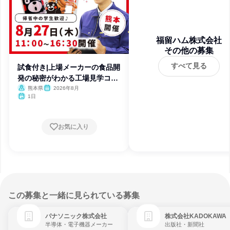
福留ハム株式会社
その他の募集
すべて見る
試食付き|上場メーカーの食品開
発の秘密がわかる工場見学コー
ス
熊本県
2026年8月
1日
お気に入り
この募集と一緒に見られている募集
パナソニック株式会社
株式会社KADOKAWA
半導体・電子機器メーカー
出版社・新聞社