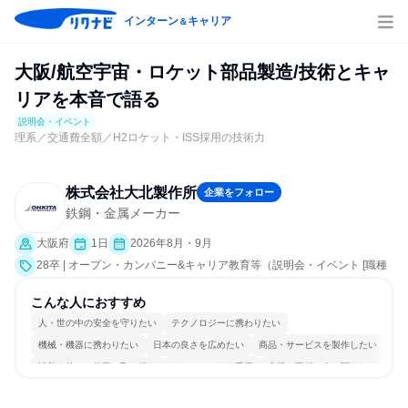
インターン
キャリア
＆
大阪/航空宇宙・ロケット部品製造/技術とキャ
リアを本音で語る
説明会・イベント
理系／交通費全額／H2ロケット・ISS採用の技術力
株式会社大北製作所
企業をフォロー
鉄鋼・金属メーカー
大阪府
1日
2026年8月・9月
28卒 | オープン・カンパニー&キャリア教育等（説明会・イベント [職種
研究、社員交流会、会社説明会、業界研究]）
こんな人におすすめ
人・世の中の安全を守りたい
テクノロジーに携わりたい
機械・機器に携わりたい
日本の良さを広めたい
商品・サービスを製作したい
情熱を持って仕事に取り組む
チームワークを重視
多様な職種の人と関われる
明確な目標を追いかける
一つの専門分野を極める