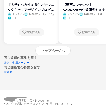
【大学1・2年生対象】パナソニ
【動画コンテンツ】
ックキャリアデザインプログラ
KADOKAWA企業研究セミナ
ム
オンライン
2026年8月・9月・10月
オンライン
2026年8月・9月・1
月・11月・12月
1日
1日
お気に入り
お気に入り
トップページへ
同じ業種の募集を探す
鉄鋼・金属メーカー
同じ開催地の募集を探す
大阪府
エントリーするとプログラムの詳細案内を
ヘルプ・お問い合わせ
ログインでお困りの方はこちら
受け取れるようになります