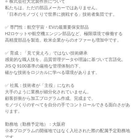
⭐ 株式会社大北製作所について
私たちは、ただの部品メーカーではありません。
「日本のモノづくりで世界に挑戦する」技術者集団です。
✅ 専門性：航空宇宙・EVの最重要保安部品
H2ロケットや航空機エンジン部品など、極限環境で稼働する
高精度部品を製造。欧米企業からのオファーも増加中です。
✅ 育成：「見て覚えろ」ではない技術継承
感覚的な職人技を、品質管理データや理論に基づいて言語化。
JIS Q 9100基準の厳格な管理体制の下、
確かな技術をロジカルに学べる環境があります。
✅ 社風：技術者が「主役」になれる
大手のように業務が細分化されていません。
顧客折衝から加工プログラム作成、完成まで、
モノづくりのすべてを自分の手でコントロールできる面白さがあ
ります。
勤務地（勤務予定地）：大阪府
※本プログラムの開催地ではなく入社された際の配属予定勤務地
です