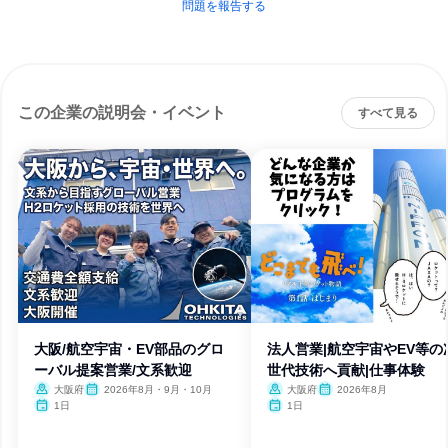
問題を報告する
この企業の説明会・イベント
すべて見る
大阪/航空宇宙・EV部品のグロ
法人営業|航空宇宙やEV等の
ーバル提案営業/文系歓迎
世代技術へ貢献|仕事体験
大阪府
2026年8月・9月・10月
大阪府
2026年8月
1日
1日