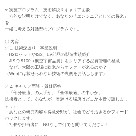
⭐ 実施プログラム：技術解説＆キャリア面談
一方的な説明だけでなく、あなたの「エンジニアとしての将来」
を
一緒に考える対話型のプログラムです。
〇 内容：
✅ 1. 技術深堀り・事業説明
・H2ロケットやISS、EV部品の製造実績紹介
・JIS Q 9100（航空宇宙品質）をクリアする品質管理の極意
・なぜ、大阪の工場に欧米からオファーが来るのか？
（Webには載せられない技術の裏側をお話しします）
✅ 2. キャリア面談・質疑応答
・「部分最適」の大手か、「全体最適」の中小か。
技術者として、あなたが一番輝ける場所はどこか本音で話しまし
ょう。
・あなたの研究内容や得意分野が、社会でどう活きるかフィード
バックします。
・社長や担当者に、NGなしで何でも聞いてください！