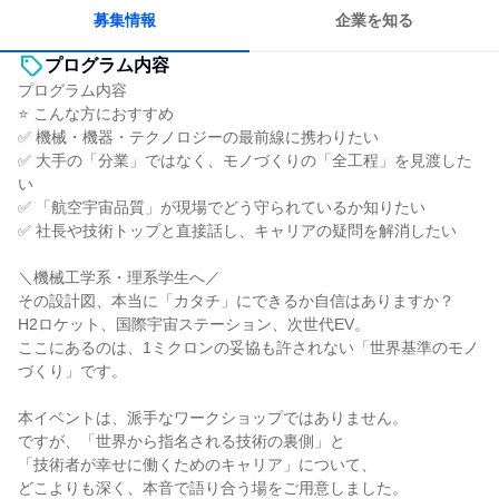
募集情報
企業を知る
プログラム内容
プログラム内容
⭐ こんな方におすすめ
✅ 機械・機器・テクノロジーの最前線に携わりたい
✅ 大手の「分業」ではなく、モノづくりの「全工程」を見渡した
い
✅ 「航空宇宙品質」が現場でどう守られているか知りたい
✅ 社長や技術トップと直接話し、キャリアの疑問を解消したい
＼機械工学系・理系学生へ／
その設計図、本当に「カタチ」にできるか自信はありますか？
H2ロケット、国際宇宙ステーション、次世代EV。
ここにあるのは、1ミクロンの妥協も許されない「世界基準のモノ
づくり」です。
本イベントは、派手なワークショップではありません。
ですが、「世界から指名される技術の裏側」と
「技術者が幸せに働くためのキャリア」について、
どこよりも深く、本音で語り合う場をご用意しました。