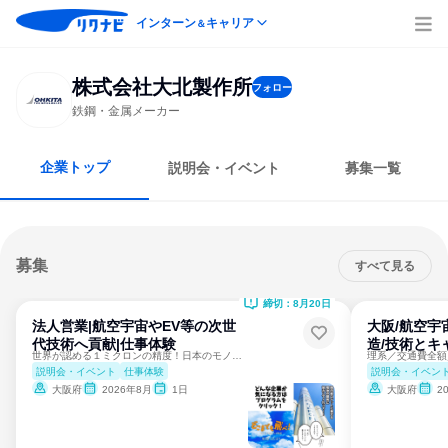
インターン
キャリア
＆
株式会社大北製作所
フォロー
鉄鋼・金属メーカー
企業トップ
説明会・イベント
募集一覧
募集
すべて見る
締切：8月20日
法人営業|航空宇宙やEV等の次世
大阪/航空宇
代技術へ貢献|仕事体験
造/技術とキ
世界が認める１ミクロンの精度！日本のモノづくりを世界へ！
説明会・イベント
仕事体験
説明会・イベン
大阪府
2026年8月
1日
大阪府
2