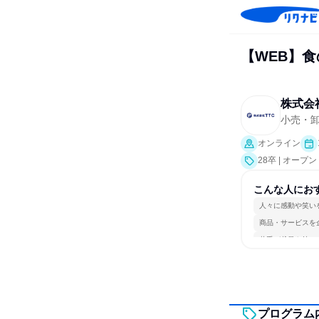
【WEB】
株式会
小売・
オンライン
28卒 | オー
こんな人にお
人々に感動や笑い
商品・サービスを
若手が裁量を持て
プログラム