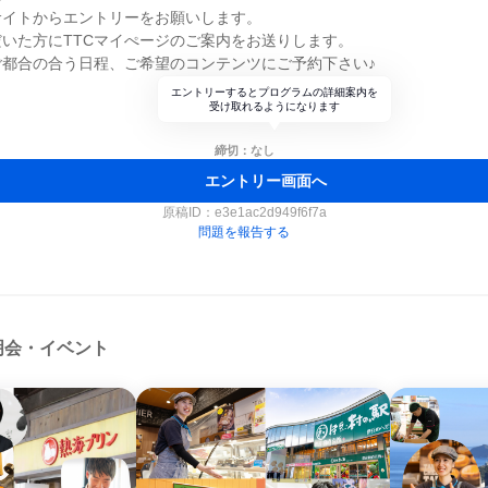
サイトからエントリーをお願いします。
いた方にTTCマイぺージのご案内をお送りします。
ご都合の合う日程、ご希望のコンテンツにご予約下さい♪
エントリーするとプログラムの詳細案内を
受け取れるようになります
締切：なし
エントリー画面へ
原稿ID：
e3e1ac2d949f6f7a
問題を報告する
明会・イベント