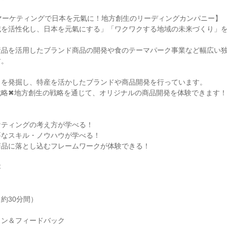
マーケティングで日本を元氣に！地方創生のリーディングカンパニー】
域を活性化し、日本を元氣にする」「ワクワクする地域の未来づくり」
産品を活用したブランド商品の開発や食のテーマパーク事業など幅広い
す。
力を発掘し、特産を活かしたブランドや商品開発を行っています。
戦略✖地方創生の戦略を通じて、オリジナルの商品開発を体験できます！
ト
ケティングの考え方が学べる！
要なスキル・ノウハウが学べる！
商品に落とし込むフレームワークが体験できる！
容
約30分間）
ョン＆フィードバック