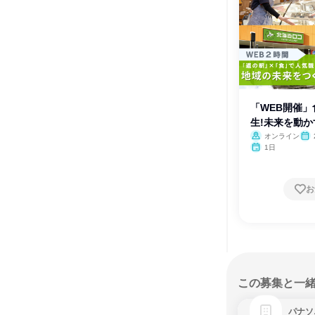
「WEB開催」
生!未来を動
オンライン
1日
お
この募集と一
パナソ