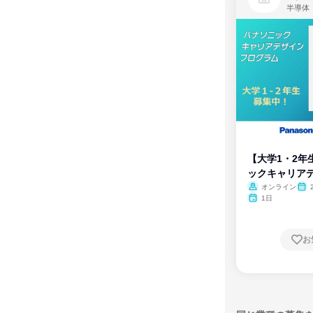
半導体
【大学1・2年
ックキャリア
ム
オンライン
1日
お