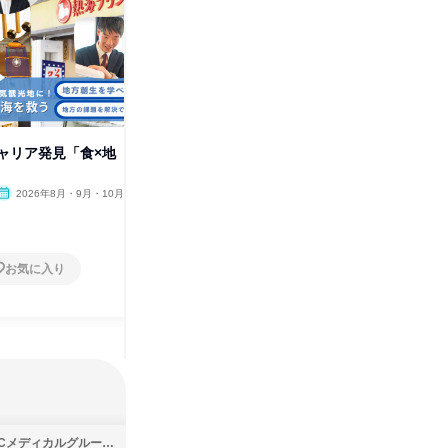
ャリア発見「食×地
「WEB開催」感動を届ける接客
「WEB
体験*ホスピタリティを学ぶ1日
次のヒッ
2026年8月・9月・10月
オンライン
2026年8月・9月・10月
オンラ
1日
1日
お気に入り
お気に入り
SBCメディカルグループ株式会社
株式会社バンダイ