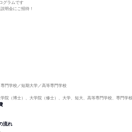
ログラムです
社説明会にご招待！
】
／専門学校／短期大学／高等専門学校
大学院（博士）、大学院（修士）、大学、短大、高等専門学校、専門学
費
の流れ
れ