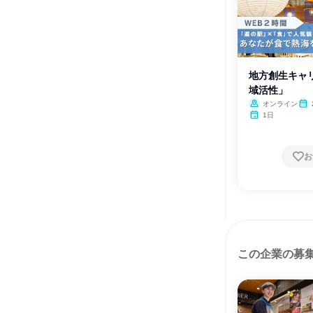
地方創生キャ
域活性」
オンライン
1日
お
この企業の募