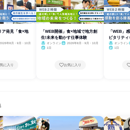
リア発見「食×地
「WEB開催」食×地域で地方創
「WEB」
生!未来を動かす仕事体験
ピタリティ
2026年8月・9月・10月
オンライン
2026年8月・9月・10月
オンライン
1日
1日
気に入り
お気に入り
集