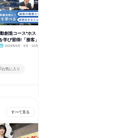
感動創造コース*ホス
「体験型ワーク」地域の魅力を
「WEB
を学び習得!「接客」
広める“マーケティング”を体感!
体験*ホ
2026年8月・9月・10月
オンライン
2026年8月・9月・10月
オンラ
1日
1日
お気に入り
お気に入り
すべて見る