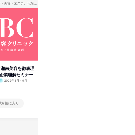
理容・美容・エステ、化粧品・理美容用品小売、医療・病院
アパレル・繊維・スポーツメーカー、製造・メーカー、ゲーム制作・販売
卒】湘南美容を徹底理
人事の心を動かす「自己表現」
「洋服の
付企業理解セミナー
の極意/選考官の本音を動画で公
分の強み
開
2026年8月・9月
オンライン
2026年8月・9月・10
オンラ
月・11月・12月
1日
1日
お気に入り
お気に入り