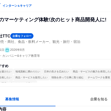
インターン
キャリア
＆
食のマーケティング体験!次のヒット商品開発人に!
社TTC
企業をフォロー
卸売・商社、食品・飲料メーカー、観光・旅行・宿泊
1日
2026年8月
プン・カンパニー&キャリア教育等
すすめ
を届けたい
地域貢献に携わりたい
日本の良さを広めたい
商品・サービスの魅力を表現した
企画したい
商品・サービスを販売したい
情熱を持って仕事に取り組む
チームワークを重視
る環境
人とたくさん会話する
募集情報
企業を知る
内容