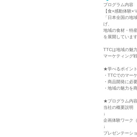
プログラム内容
【食×感動体験×
「日本全国の地
げ、
地域の食材・特
を展開していま
TTCは地域の魅
マーケティング
★学べるポイン
・TTCでのマー
・商品開発に必
・地域の魅力を
★プログラム内
当社の概要説明
↓
企画体験ワーク（
↓
プレゼンテーシ