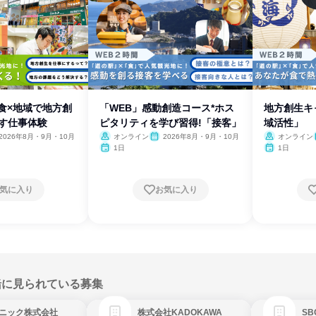
食×地域で地方創
「WEB」感動創造コース*ホス
地方創生キ
かす仕事体験
ピタリティを学び習得!「接客」
域活性」
2026年8月・9月・10月
オンライン
2026年8月・9月・10月
オンライン
1日
1日
気に入り
お気に入り
緒に見られている募集
ニック株式会社
株式会社KADOKAWA