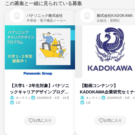
この募集と一緒に見られている募集
パナソニック株式会社
株式会社KADOKAWA
半導体・電子機器メーカー
出版社・新聞社
【大学1・2年生対象】パナソニ
【動画コンテンツ】
ックキャリアデザインプログラ
KADOKAWA企業研究セミナ
ム
オンライン
2026年8月・9月・10月
オンライン
2026年8月・9月・1
月・11月・12月
1日
1日
お気に入り
お気に入り