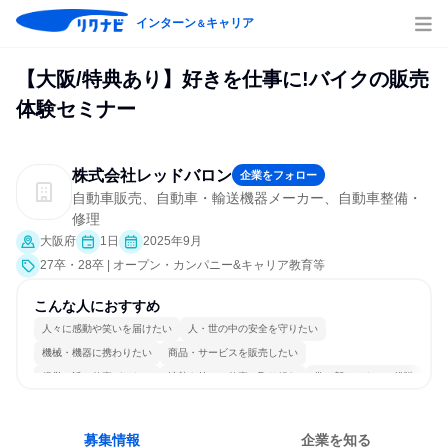
インターン
キャリア
＆
【大阪/特典あり】好きを仕事に!バイクの販売
体験セミナー
株式会社レッドバロン
企業をフォロー
自動車販売、自動車・輸送機器メーカー、自動車整備・
修理
大阪府
1日
2025年9月
27卒・28卒 | オープン・カンパニー&キャリア教育等
こんな人におすすめ
人々に感動や笑いを届けたい
人・世の中の安全を守りたい
機械・機器に携わりたい
商品・サービスを販売したい
経営に近い仕事がしたい
情熱を持って仕事に取り組む
常に新しいものに挑戦
チームワークを重視
長く同じ会社に居続けられる
人とたくさん会話する
募集情報
企業を知る