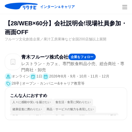
インターン
キャリア
＆
【28/WEB×60分】会社説明会!現場社員参加・
画面OFF
フルーツ文化創造企業／果汁工房果琳など全国200店舗以上展開
青木フルーツ株式会社
企業をフォロー
レストラン・カフェ、専門飲食料品小売、総合商社・専
門商社・卸売
オンライン
1日
2026年8月・9月・10月・11月・12月
28卒 | オープン・カンパニー&キャリア教育等
こんな人におすすめ
人々に感動や笑いを届けたい
食生活・食育に関わりたい
健康促進に携わりたい
商品・サービスの魅力を表現したい
商品・サービスを販売したい
常に新しいものに挑戦
チームワークを重視
長く同じ会社に居続けられる
若手が裁量を持てる環境