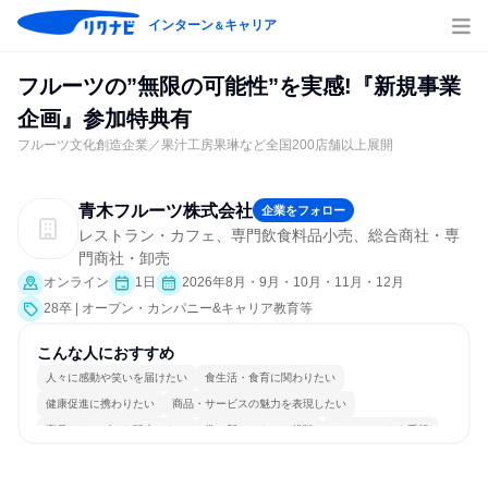
インターン
キャリア
＆
フルーツの”無限の可能性”を実感!『新規事業
企画』参加特典有
フルーツ文化創造企業／果汁工房果琳など全国200店舗以上展開
青木フルーツ株式会社
企業をフォロー
レストラン・カフェ、専門飲食料品小売、総合商社・専
門商社・卸売
オンライン
1日
2026年8月・9月・10月・11月・12月
28卒 | オープン・カンパニー&キャリア教育等
こんな人におすすめ
人々に感動や笑いを届けたい
食生活・食育に関わりたい
健康促進に携わりたい
商品・サービスの魅力を表現したい
商品・サービスを販売したい
常に新しいものに挑戦
チームワークを重視
長く同じ会社に居続けられる
若手が裁量を持てる環境