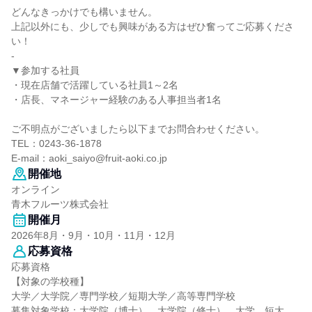
どんなきっかけでも構いません。
上記以外にも、少しでも興味がある方はぜひ奮ってご応募くださ
い！
-
▼参加する社員
・現在店舗で活躍している社員1～2名
・店長、マネージャー経験のある人事担当者1名
ご不明点がございましたら以下までお問合わせください。
TEL：0243-36-1878
E-mail：aoki_saiyo@fruit-aoki.co.jp
開催地
オンライン
青木フルーツ株式会社
開催月
2026年8月・9月・10月・11月・12月
応募資格
応募資格
【対象の学校種】
大学／大学院／専門学校／短期大学／高等専門学校
募集対象学校：大学院（博士）、大学院（修士）、大学、短大、