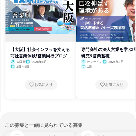
【大阪】社会インフラを支える
専門商社の法人営業を学ぶ!
商社営業体験!営業同行プログラ
研究&営業基礎
ム
大阪府
2026年8月
オンライン
2026年8月
2日～4日
1日
お気に入り
お気に入り
この募集と一緒に見られている募集