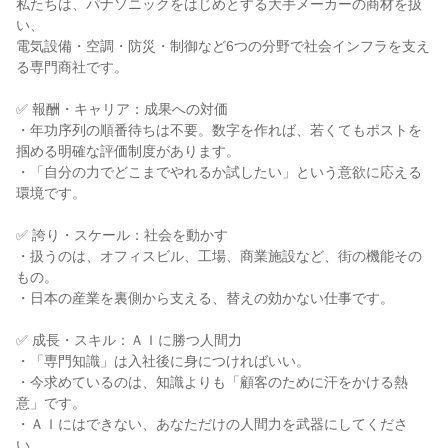
私たちは、パナソニックをはじめとする大手メーカーの商材を扱
い、
電気設備・空調・防災・制御など6つの分野で社会インフラを支え
る専門商社です。
✅ 報酬・キャリア：成果への対価
・年功序列の順番待ちは不要。数字を作れば、若くてもポストを
掴める明確な評価制度があります。
・「自分の力でどこまでやれるか試したい」という意欲に応える
環境です。
✅ 誇り・スケール：社会を動かす
・扱うのは、オフィスビル、工場、商業施設など、街の機能その
もの。
・日本の産業を裏側から支える、替えの効かない仕事です。
✅ 成長・スキル：ＡＩに勝つ人間力
・「専門知識」は入社後に身につければいい。
・今求めているのは、知識よりも「顧客のために汗をかける熱
意」です。
・ＡＩにはできない、あなただけの人間力を武器にしてくださ
い。