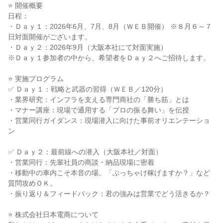
⭐ 開催概要
日程：
・Ｄａｙ１：2026年6月、7月、8月（ＷＥＢ開催） ※８月６～７
日対面開催がございます。
・Ｄａｙ２：2026年9月（大阪本社にて対面実施）
※Ｄａｙ１参加者の中から、希望者をＤａｙ２へご招待します。
⭐ 実施プログラム
✅ Ｄａｙ１：戦略と武器の習得（ＷＥＢ／120分）
・業界研究：インフラを支える専門商社の「勝ち筋」とは
・マナー講座：現場で通用する「プロの振る舞い」を伝授
・営業同行ガイダンス：現場潜入に向けた事前オリエンテーショ
ン
✅ Ｄａｙ２：最前線への潜入（大阪本社／対面）
・営業同行：先輩社員の商談・納品現場に密着
・移動中の車内こそ本音の場。「ぶっちゃけ稼げますか？」など
質問攻めＯＫ。
・振り返り＆フィードバック：君の強みは営業でどう活きるか？
⭐ 株式会社日本電商について