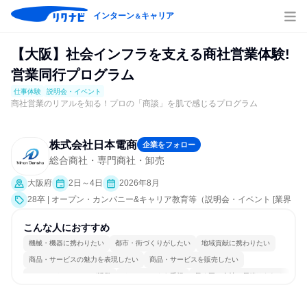
インターン
キャリア
＆
【大阪】社会インフラを支える商社営業体験!
営業同行プログラム
仕事体験
説明会・イベント
商社営業のリアルを知る！プロの「商談」を肌で感じるプログラム
株式会社日本電商
企業をフォロー
総合商社・専門商社・卸売
大阪府
2日～4日
2026年8月
28卒 | オープン・カンパニー&キャリア教育等（説明会・イベント [業界
研究]、仕事体験）
こんな人におすすめ
機械・機器に携わりたい
都市・街づくりがしたい
地域貢献に携わりたい
商品・サービスの魅力を表現したい
商品・サービスを販売したい
コミュニケーションが活発
チームワークを重視
長く同じ会社に居続けられる
一つの専門分野を極める
人とたくさん会話する