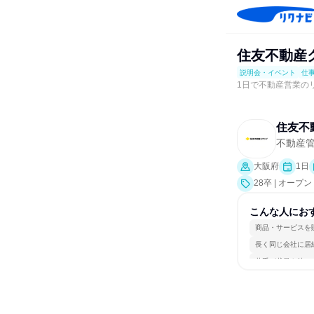
住友不動産グ
説明会・イベント
仕
1日で不動産営業の
住友不
不動産
大阪府
1日
28卒 | オ
サポート、会社
こんな人にお
商品・サービスを
長く同じ会社に居
若手が裁量を持て