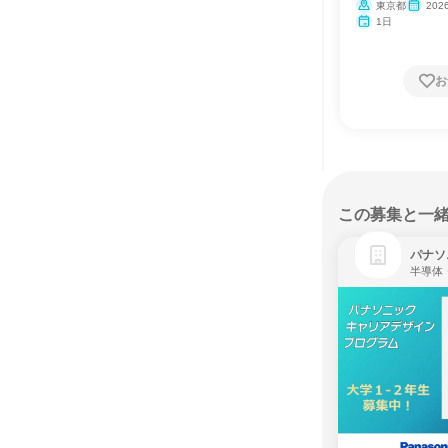
東京都
20
月・12月
1日
お
この募集と一
パナソ
半導体