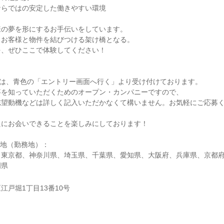
ならではの安定した働きやすい環境
様の夢を形にするお手伝いをしています。
、お客様と物件を結びつける架け橋となる。
を、ぜひここで体験してください！
)は、青色の「エントリー画面へ行く」より受け付けております。
事を知っていただくためのオープン・カンパニーですので、
志望動機などは詳しく記入いただかなくて構いません。お気軽にご応募
たにお会いできることを楽しみにしております！
在地（勤務地）：
、東京都、神奈川県、埼玉県、千葉県、愛知県、大阪府、兵庫県、京都
岡県
江戸堀1丁目13番10号