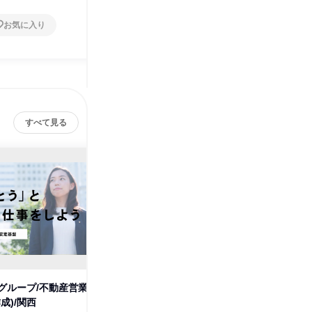
お気に入り
お気に入り
すべて見る
グループ/不動産営業
(関西)不動産売買仲介を学ぶ!課
不動産総合
成)/関西
題解決型の「企画提案」を体験
西