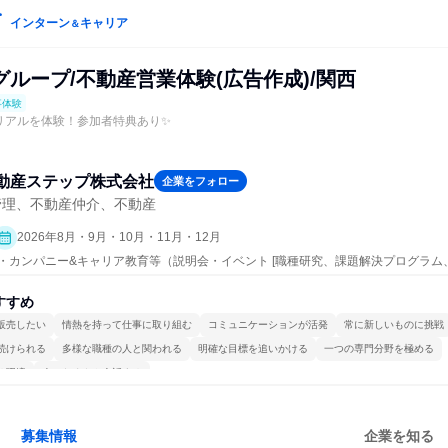
インターン
キャリア
＆
ループ/不動産営業体験(広告作成)/関西
事体験
リアルを体験！参加者特典あり✨
動産ステップ株式会社
企業をフォロー
管理、不動産仲介、不動産
2026年8月・9月・10月・11月・12月
ープン・カンパニー&キャリア教育等（説明会・イベント [職種研究、課題解決プログラ
説明会、業界研究]、仕事体験）
すすめ
販売したい
情熱を持って仕事に取り組む
コミュニケーションが活発
常に新しいものに挑戦
続けられる
多様な職種の人と関われる
明確な目標を追いかける
一つの専門分野を極める
る環境
人とたくさん会話する
募集情報
企業を知る