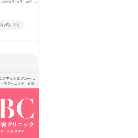
2026年8月・9月・10月・11
大阪府
2026年8月・9月・10月・11
大阪府
12月
月・12月
1日
1日
お気に入り
お気に入り
SBCメディカルグループ株式会社
株式会社バンダイ
理容・美容・エステ、化粧品・理美容用品小売、医療・病院
アパレル・繊維・スポーツメーカー、製造・メーカー、ゲーム制作・販売