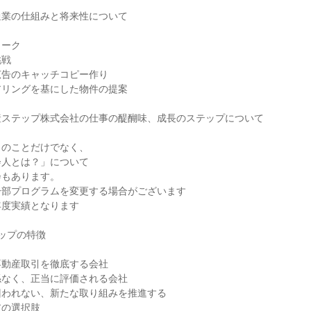
通業の仕組みと将来性について
ワーク
挑戦
広告のキャッチコピー作り
アリングを基にした物件の提案
産ステップ株式会社の仕事の醍醐味、成長のステップについて
」のことだけでなく、
会人とは？」について
会もあります。
一部プログラムを変更する場合がございます
年度実績となります
ップの特徴
不動産取引を徹底する会社
係なく、正当に評価される会社
囚われない、新たな取り組みを推進する
アの選択肢