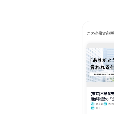
この企業の説
(東京)不動産
題解決型の「
東京都
20
月・12月
1日