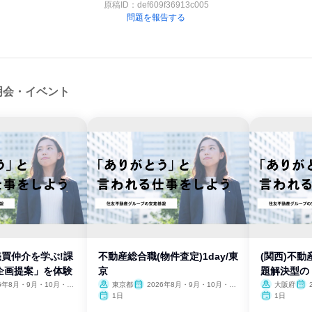
原稿ID：
def609f36913c005
問題を報告する
明会・イベント
売買仲介を学ぶ!課
不動産総合職(物件査定)1day/東
(関西)不動
企画提案」を体験
京
題解決型の
26年8月・9月・10月・11
東京都
2026年8月・9月・10月・11
大阪府
月・12月
月・
1日
1日