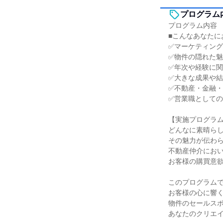
プログラム
プログラム内容
■こんなあなたに
✅マーケティン
✅物件の隠れた
✅年次や経験に
✅大きな成果や
✅不動産・金融・
✅営業職として
【実施プログラ
どんなに素晴ら
その魅力が伝わ
不動産仲介にお
お客様の購買意
このプログラム
お客様の心に響
物件のセールス
あなたのクリエ