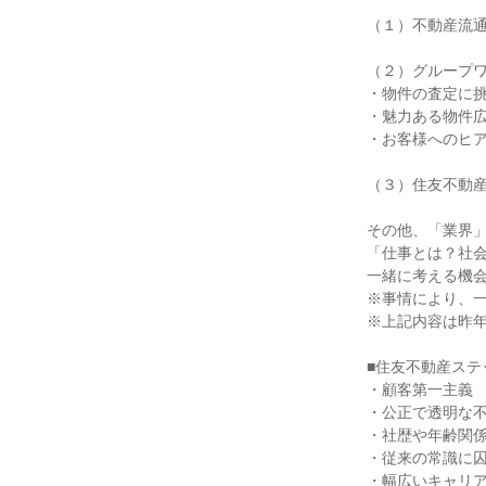
（１）不動産流
（２）グループ
・物件の査定に
・魅力ある物件
・お客様へのヒ
（３）住友不動
その他、「業界
「仕事とは？社
一緒に考える機
※事情により、
※上記内容は昨
■住友不動産ステ
・顧客第一主義
・公正で透明な
・社歴や年齢関
・従来の常識に
・幅広いキャリ