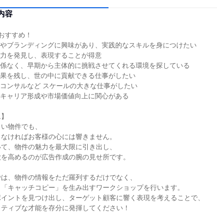
内容
おすすめ！
グやブランディングに興味があり、実践的なスキルを身につけたい
魅力を発見し、表現することが得意
関係なく、早期から主体的に挑戦させてくれる環境を探している
結果を残し、世の中に貢献できる仕事がしたい
コンサルなど スケールの大きな仕事がしたい
のキャリア形成や市場価値向上に関心がある
ム】
しい物件でも、
らなければお客様の心には響きません。
いて、物件の魅力を最大限に引き出し、
欲を高めるのが広告作成の腕の見せ所です。
では、物件の情報をただ羅列するだけでなく、
く「キャッチコピー」を生み出すワークショップを行います。
ポイントを見つけ出し、ターゲット顧客に響く表現を考えることで、
イティブな才能を存分に発揮してください！