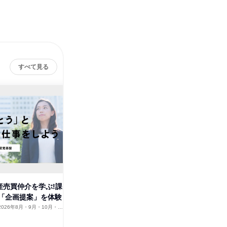
すべて見る
産売買仲介を学ぶ!課
住友不動産グループ/不動産営業
不動産総合
「企画提案」を体験
体験(広告作成)/東京
西
2026年8月・9月・10月・11
東京都
2026年8月・9月・10月・11
大阪府
12月
月・12月
1日
1日