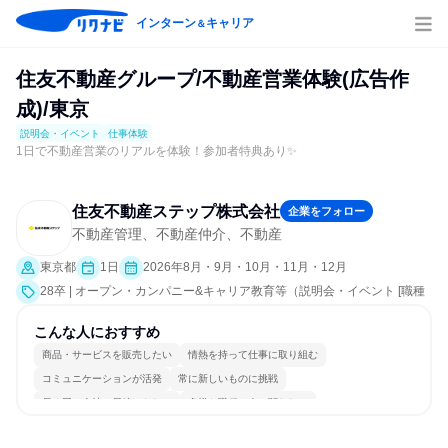
インターン
キャリア
＆
住友不動産グループ/不動産営業体験(広告作
成)/東京
説明会・イベント
仕事体験
1日で不動産営業のリアルを体験！参加者特典あり✨
住友不動産ステップ株式会社
企業をフォロー
不動産管理、不動産仲介、不動産
東京都
1日
2026年8月・9月・10月・11月・12月
28卒 | オープン・カンパニー&キャリア教育等（説明会・イベント [職種
研究、課題解決プログラム、社員交流会、就活サポート、会社説明会、
業界研究]、仕事体験）
こんな人におすすめ
商品・サービスを販売したい
情熱を持って仕事に取り組む
コミュニケーションが活発
常に新しいものに挑戦
長く同じ会社に居続けられる
多様な職種の人と関われる
明確な目標を追いかける
一つの専門分野を極める
若手が裁量を持てる環境