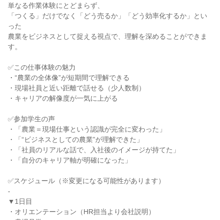
単なる作業体験にとどまらず、
「つくる」だけでなく「どう売るか」「どう効率化するか」とい
った
農業をビジネスとして捉える視点で、理解を深めることができま
す。
✅この仕事体験の魅力
・“農業の全体像”が短期間で理解できる
・現場社員と近い距離で話せる（少人数制）
・キャリアの解像度が一気に上がる
✅参加学生の声
・「農業＝現場仕事という認識が完全に変わった」
・「“ビジネスとしての農業”が理解できた」
・「社員のリアルな話で、入社後のイメージが持てた」
・「自分のキャリア軸が明確になった」
✅スケジュール（※変更になる可能性があります）
-
▼1日目
・オリエンテーション（HR担当より会社説明）