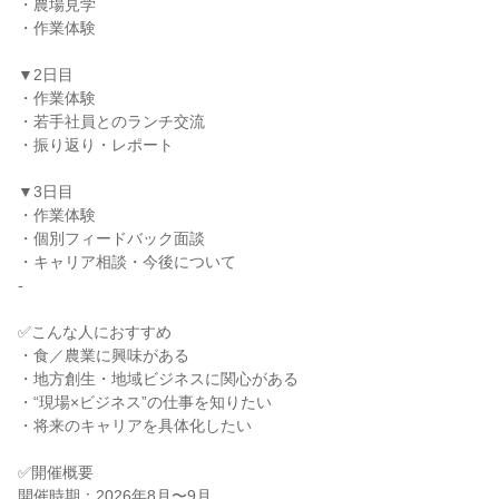
・農場見学
・作業体験
▼2日目
・作業体験
・若手社員とのランチ交流
・振り返り・レポート
▼3日目
・作業体験
・個別フィードバック面談
・キャリア相談・今後について
-
✅こんな人におすすめ
・食／農業に興味がある
・地方創生・地域ビジネスに関心がある
・“現場×ビジネス”の仕事を知りたい
・将来のキャリアを具体化したい
✅開催概要
開催時期：2026年8月〜9月