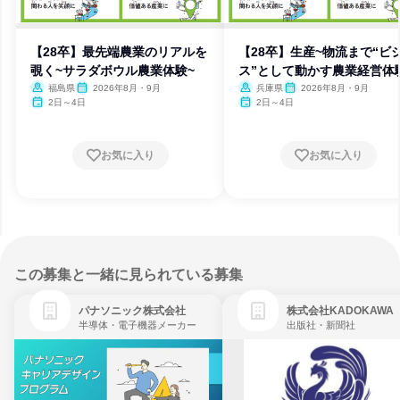
【28卒】最先端農業のリアルを
【28卒】生産~物流まで“ビ
覗く~サラダボウル農業体験~
ス”として動かす農業経営体
福島県
2026年8月・9月
兵庫県
2026年8月・9月
2日～4日
2日～4日
お気に入り
お気に入り
この募集と一緒に見られている募集
パナソニック株式会社
株式会社KADOKAWA
半導体・電子機器メーカー
出版社・新聞社