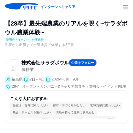
インターン
キャリア
＆
【28卒】最先端農業のリアルを覗く~サラダボ
ウル農業体験~
説明会・イベント
仕事体験
生産から出荷まで一気通貫で体感する3日間
株式会社サラダボウル
企業をフォロー
農耕業
福島県
2日～4日
2026年8月・9月
28卒 | オープン・カンパニー&キャリア教育等（説明会・イベント [職場
見学会、社員交流会、就活サポート、会社説明会]、仕事体験）
こんな人におすすめ
食生活・食育に関わりたい
都市・街づくりがしたい
地域貢献に携わりたい
商品・サービスを製作したい
情熱を持って仕事に取り組む
コミュニケーションが活発
常に新しいものに挑戦
チームワークを重視
明確な目標を追いかける
若手が裁量を持てる環境