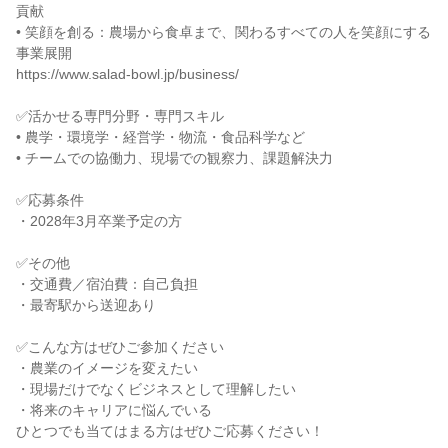
貢献
• 笑顔を創る：農場から食卓まで、関わるすべての人を笑顔にする
事業展開
https://www.salad-bowl.jp/business/
✅活かせる専門分野・専門スキル
• 農学・環境学・経営学・物流・食品科学など
• チームでの協働力、現場での観察力、課題解決力
✅応募条件
・2028年3月卒業予定の方
✅その他
・交通費／宿泊費：自己負担
・最寄駅から送迎あり
✅こんな方はぜひご参加ください
・農業のイメージを変えたい
・現場だけでなくビジネスとして理解したい
・将来のキャリアに悩んでいる
ひとつでも当てはまる方はぜひご応募ください！