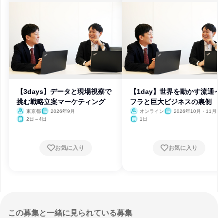
【3days】データと現場視察で
【1day】世界を動かす流通
挑む戦略立案マーケティング
フラと巨大ビジネスの裏側
東京都
2026年9月
オンライン
2026年10月・11月
月
2日～4日
1日
お気に入り
お気に入り
この募集と一緒に見られている募集