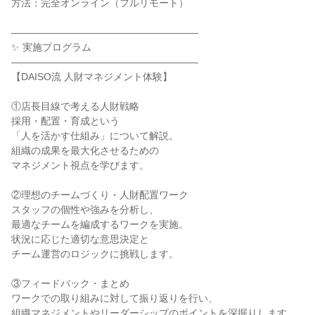
方法：完全オンライン（フルリモート）
―――――――――――――――――――
✨ 実施プログラム
―――――――――――――――――――
【DAISO流 人財マネジメント体験】
①店長目線で考える人財戦略
採用・配置・育成という
「人を活かす仕組み」について解説。
組織の成果を最大化させるための
マネジメント視点を学びます。
②理想のチームづくり・人財配置ワーク
スタッフの個性や強みを分析し、
最適なチームを編成するワークを実施。
状況に応じた適切な意思決定と
チーム運営のロジックに挑戦します。
③フィードバック・まとめ
ワークでの取り組みに対して振り返りを行い、
組織マネジメントやリーダーシップのポイントを深掘りします。