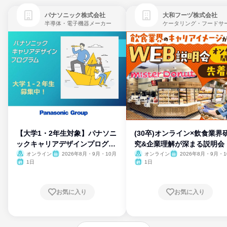
パナソニック株式会社
大和フーヅ株式会社
半導体・電子機器メーカー
【大学1・2年生対象】パナソニ
(30卒)オンライン×飲食業界
ックキャリアデザインプログラ
究&企業理解が深まる説明会
ム
オンライン
2026年8月・9月・10月
オンライン
2026年8月・9月・1
月・11月・12月
1日
1日
お気に入り
お気に入り