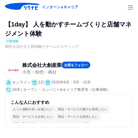
インターン
キャリア
＆
【1day】 人を動かすチームづくりと店舗マネ
ジメント体験
仕事体験
個性を活かす人財戦略とチームビルディング
株式会社大創産業
企業をフォロー
小売・卸売・商社
オンライン
1日
2026年8月・9月・10月
28卒 | オープン・カンパニー&キャリア教育等（仕事体験）
こんな人におすすめ
人々に感動や笑いを届けたい
商品・サービスの魅力を表現したい
商品・サービスを企画したい
商品・サービスを販売したい
採用・育成に関わりたい
コミュニケーションが活発
多様な職種の人と関われる
若手が裁量を持てる環境
人とたくさん会話する