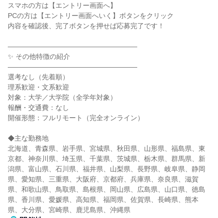
スマホの方は【エントリー画面へ】
PCの方は【エントリー画面へいく】ボタンをクリック
内容を確認後、完了ボタンを押せば応募完了です！
―――――――――――――――――――
✨ その他特徴の紹介
―――――――――――――――――――
選考なし（先着順）
理系歓迎・文系歓迎
対象：大学／大学院（全学年対象）
報酬・交通費：なし
開催形態：フルリモート（完全オンライン）
◆主な勤務地
北海道、青森県、岩手県、宮城県、秋田県、山形県、福島県、東
京都、神奈川県、埼玉県、千葉県、茨城県、栃木県、群馬県、新
潟県、富山県、石川県、福井県、山梨県、長野県、岐阜県、静岡
県、愛知県、三重県、大阪府、京都府、兵庫県、奈良県、滋賀
県、和歌山県、鳥取県、島根県、岡山県、広島県、山口県、徳島
県、香川県、愛媛県、高知県、福岡県、佐賀県、長崎県、熊本
県、大分県、宮崎県、鹿児島県、沖縄県