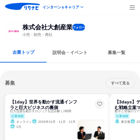
インターン
キャリア
＆
株式会社大創産業
フォロー
小売・卸売・商社
企業トップ
説明会・イベント
募集一覧
募集
すべて見る
【1day】世界を動かす流通インフ
【3days
ラと巨大ビジネスの裏側
む戦略立案
巨大流通を動かすロジックを読み解く2時間
仕事体験
仕事体験
オンライン
2026年10月・11月・12月
東京都
2
1日