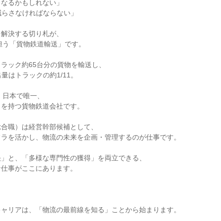
くなるかもしれない」
減らさなければならない」
を解決する切り札が、
担う「貨物鉄道輸送」です。
tトラック約65台分の貨物を輸送し、
量はトラックの約1/11。
、日本で唯一、
クを持つ貨物鉄道会社です。
総合職）は経営幹部候補として、
フラを活かし、物流の未来を企画・管理するのが仕事です。
決」と、「多様な専門性の獲得」を両立できる、
な仕事がここにあります。
キャリアは、「物流の最前線を知る」ことから始まります。