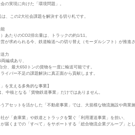
社会の実現に向けた「環境問題」。
送は、この2大社会課題を解決する切り札です。
性能
）あたりのCO2排出量は、トラックの約1/11。
経営が求められる今、鉄道輸送への切り替え（モーダルシフト）が推進
輸送力
6両編成あり、
65台分、最大650トンの貨物を一度に輸送可能です。
ドライバー不足の課題解決に真正面から貢献します。
て」を支える多角的な事業】
は、中核となる「貨物鉄道事業」だけではありません。
いうアセットを活かした「不動産事業」では、大規模な物流施設や商業
会社が「倉庫業」や鉄道とトラックを繋ぐ「利用運送事業」を担い、
ノが届くまでの「すべて」をサポートする「総合物流企業グループ」と