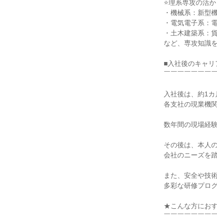
⭐理系専攻の活か
・機械系：新型
・電気電子系：
・土木建築系：
など、専攻知識
■入社後のキャリ
￣￣￣￣￣￣￣
入社後は、約1
各支社の現業機
数年間の現場経験
その後は、本人
会社のニーズを踏
また、安全や技
多彩な研修プロ
★こんな方にお
￣￣￣￣￣￣￣