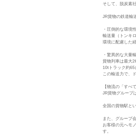
そして、脱炭素
JR貨物の鉄道輸
・圧倒的な環境
輸送量（トンキロ
環境に配慮した
・驚異的な大量
貨物列車は最大2
10tトラック約
この輸送力で、
【物流の「すべ
JR貨物グループ
全国の貨物駅と
また、グループ
お客様の元へモ
す。