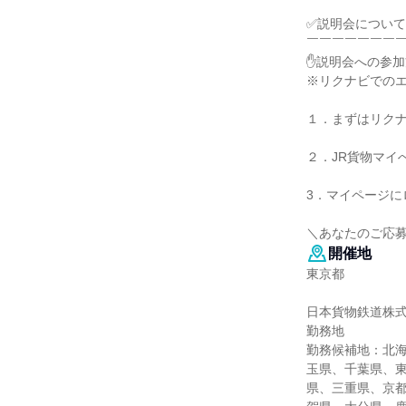
✅説明会について
￣￣￣￣￣￣￣
✋説明会への参加
※リクナビでの
１．まずはリク
２．JR貨物マイ
3．マイページ
＼あなたのご応
開催地
東京都
日本貨物鉄道株
勤務地
勤務候補地：北
玉県、千葉県、
県、三重県、京