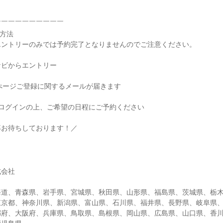
￣￣￣￣￣￣￣￣￣￣
方法
エントリーのみでは予約完了となりませんのでご注意ください。
ナビからエントリー
ぺージご登録に関するメールが届きます
にログインの上、ご希望の日程にご予約ください
募お待ちしております！／
式会社
海道、青森県、岩手県、宮城県、秋田県、山形県、福島県、茨城県、栃
東京都、神奈川県、新潟県、富山県、石川県、福井県、長野県、岐阜県
都府、大阪府、兵庫県、鳥取県、島根県、岡山県、広島県、山口県、香