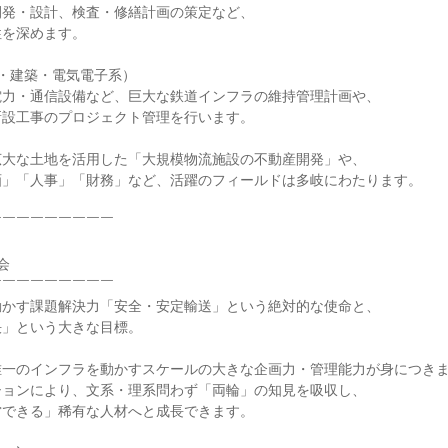
開発・設計、検査・修繕計画の策定など、
性を深めます。
・建築・電気電子系）
電力・通信設備など、巨大な鉄道インフラの維持管理計画や、
新設工事のプロジェクト管理を行います。
広大な土地を活用した「大規模物流施設の不動産開発」や、
画」「人事」「財務」など、活躍のフィールドは多岐にわたります。
￣￣￣￣￣￣￣￣￣
会
￣￣￣￣￣￣￣￣￣
動かす課題解決力「安全・安定輸送」という絶対的な使命と、
決」という大きな目標。
唯一のインフラを動かすスケールの大きな企画力・管理能力が身につき
ションにより、文系・理系問わず「両輪」の知見を吸収し、
営できる」稀有な人材へと成長できます。