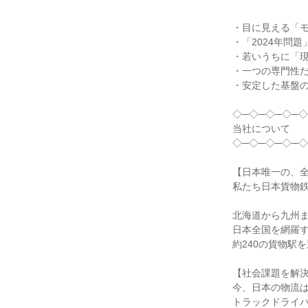
・目に見える「
・「2024年問
・若いうちに「
・一つの専門性
・安定した基盤
◇─◇─◇─◇─◇
当社について
◇─◇─◇─◇─◇
【日本唯一の、
私たち日本貨物鉄
北海道から九州
日本全国を網羅す
約240の貨物駅
【社会課題を解
今、日本の物流
トラックドライバ