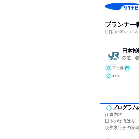
プランナー
明日の物流をつくろ
日本貨
鉄道、
東京都
27卒
プログラム
仕事内容
日本の物流は今
脱炭素社会の実