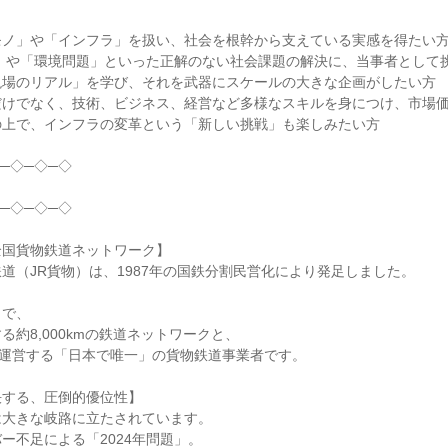
モノ」や「インフラ」を扱い、社会を根幹から支えている実感を得たい
題」や「環境問題」といった正解のない社会課題の解決に、当事者として
現場のリアル」を学び、それを武器にスケールの大きな企画がしたい方
だけでなく、技術、ビジネス、経営など多様なスキルを身につけ、市場
の上で、インフラの変革という「新しい挑戦」も楽しみたい方
─◇─◇─◇
─◇─◇─◇
全国貨物鉄道ネットワーク】
道（JR貨物）は、1987年の国鉄分割民営化により発足しました。
まで、
る約8,000kmの鉄道ネットワークと、
を運営する「日本で唯一」の貨物鉄道事業者です。
決する、圧倒的優位性】
は大きな岐路に立たされています。
ー不足による「2024年問題」。