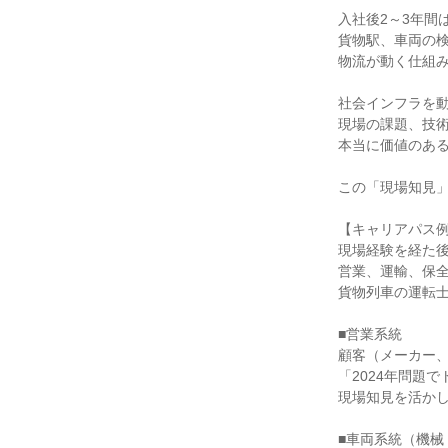
入社後2～3年間
貨物駅、車両の
物流が動く仕組
社会インフラを
現場の課題、技
本当に価値のあ
この「現場知見
【キャリアパス
現場経験を経た
営業、運輸、保
貨物列車の運転
■営業系統
顧客（メーカー
「2024年問題
現場知見を活か
■車両系統（機械