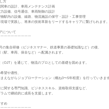
し方
機関車の設計、車両メンテナンス計画
電力設備、信号通信、車両制御の設計
貨物駅内の設備、線路、物流施設の保守・設計・工事管理
を現場で実践し、将来の技術革新をリードするキャリアに繋げられます
アについて
￣￣￣￣￣￣￣￣￣￣
カ月の集合研修（ビジネスマナー、鉄道事業の基礎知識など）の後、
関（駅、車両、保全など）へ配属されます。
（OJT）を通じて、物流のプロとしての基礎を固めます。
の希望や適性、
まえながらジョブローテーション（概ね3〜5年程度）を行っていきま
術に関する専門知識、ビジネススキル、資格取得支援など、
グラムで継続的に成長を支援します。
すすめ
￣￣￣￣￣￣￣￣￣￣