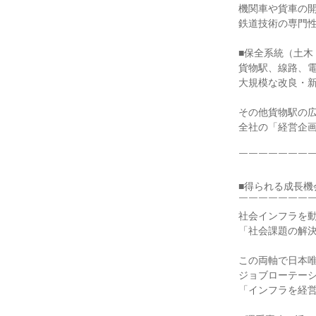
機関車や貨車の
鉄道技術の専門
■保全系統（土木
貨物駅、線路、
大規模な改良・
その他貨物駅の
全社の「経営企
￣￣￣￣￣￣￣
■得られる成長機
￣￣￣￣￣￣￣
社会インフラを
「社会課題の解
この両軸で日本
ジョブローテー
「インフラを経