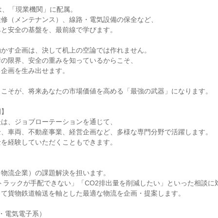
は、「現業機関」に配属。
検修（メンテナンス）、線路・電気設備の保全など、
みと安全の基盤を、最前線で学びます。
動かす企画は、決して机上の空論では作れません。
術の限界、安全の重みを知っているからこそ、
る企画を生み出せます。
」こそが、将来あなたの市場価値を高める「最強の武器」になります。
例】
後は、ジョブローテーションを通じて、
全、車両、不動産事業、経営企画など、多様な専門分野で活躍します。
士を経験していただくこともできます。
、物流企業）の課題解決を担います。
でトラックが手配できない」「CO2排出量を削減したい」といった相談に
して貨物鉄道輸送を軸とした最適な物流を企画・提案します。
・電気電子系）