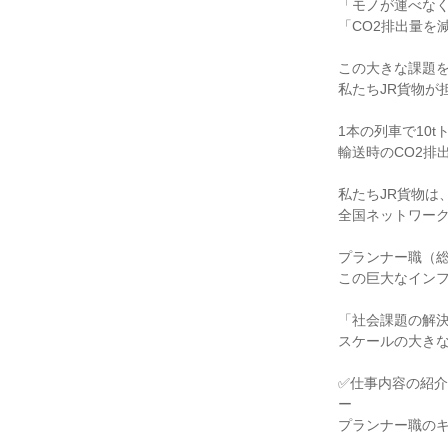
「モノが運べな
「CO2排出量を
この大きな課題
私たちJR貨物が
1本の列車で10
輸送時のCO2排出
私たちJR貨物は
全国ネットワー
プランナー職（
この巨大なイン
「社会課題の解
スケールの大き
✅仕事内容の紹介
ー
プランナー職の