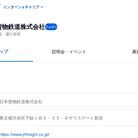
インターン
キャリア
＆
貨物鉄道株式会社
フォロー
流・運行管理
ップ
説明会・イベント
募
日本貨物鉄道株式会社
東京都渋谷区千駄ヶ谷５－３３－８サウスゲート新宿
https://www.jrfreight.co.jp/