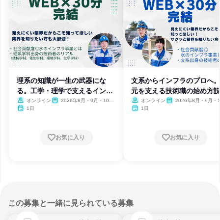
理系の知識が一生の武器にな
文系からインフラのプロへ
る。工学・理学で支えるインフ
元を支える技術職の始め方
ラ技術
会
オンライン
2026年8月・9月・10
オンライン
2026年8月・9月・1
月・11月
月・11月
1日
1日
お気に入り
お気に入り
この募集と一緒に見られている募集