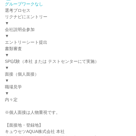
グループワークなし
選考プロセス
リクナビにエントリー
▼
会社説明会参加
▼
エントリーシート提出
書類審査
▼
SPI試験（本社 または テストセンターにて実施）
▼
面接（個人面接）
▼
職場見学
▼
内々定
※個人面接は人物重視です。
【面接地・登録地】
キュウセツAQUA株式会社 本社