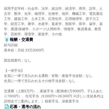
採用予定学科：社会学、法学、政治学、経済学、商学、語学、人
文学、数学、化学、物理学、生物学、地学、機械工学、電気通信
工学、建築工学、土木工学、応用化学、応用物理学、原子力工
学、経営工学、農学、水産学、畜産学、獣医学、医学、歯学、薬
学、看護/保健学、スポーツ/人間科学、情報学、教員養成、教育
学、芸術学、環境学、家政学、その他
報酬・交通費
給与詳細
基本給：月給 23万2000円
固定残業代：なし
【一律手当】
全員に一律で支払われる通勤・皆勤・家族手当金額：なし
全員に一律で支払われるその他手当金額：なし
交通費（上限5万円）、家族手当（配偶者1万9000円、子1人あた
り7000円）、住宅手当（9,000円〜28,000円 ※詳しい支給条件は
説明会でご案内します。）残業手当、深夜業手当
応募・選考の流れ