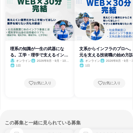
理系の知識が一生の武器にな
文系からインフラのプロへ
る。工学・理学で支えるインフ
元を支える技術職の始め方
ラ技術
会
オンライン
2026年8月・9月・10
オンライン
2026年8月・9月・1
月・11月
月・11月
1日
1日
お気に入り
お気に入り
この募集と一緒に見られている募集