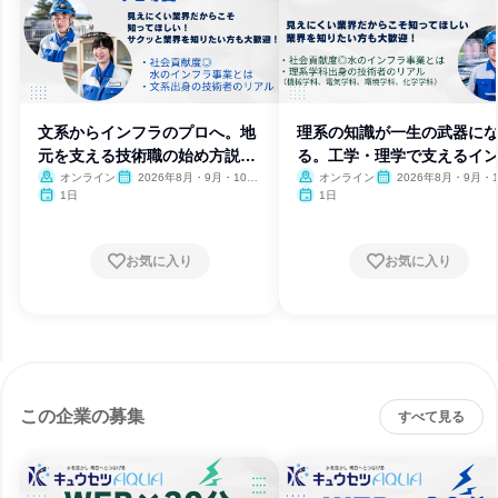
文系からインフラのプロへ。地
理系の知識が一生の武器に
元を支える技術職の始め方説明
る。工学・理学で支えるイ
会
ラ技術
オンライン
2026年8月・9月・10
オンライン
2026年8月・9月・1
月・11月
月・11月
1日
1日
お気に入り
お気に入り
この企業の募集
すべて見る