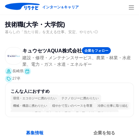
インターン
キャリア
＆
技術職(大学・大学院)
暮らしの「当たり前」を支える仕事。安定、やりがい◎
キュウセツAQUA株式会社
企業をフォロー
建設・修理・メンテナンスサービス、農業・林業・水産
業、電力・ガス・水道・エネルギー
長崎県
27卒
こんな人におすすめ
環境・エコロジーに携わりたい
テクノロジーに携わりたい
機械・機器に携わりたい
穏やかで互いのペースを尊重
冷静に仕事に取り組む
チームワークを重視
個人の能力を重視
長く同じ会社に居続けられる
明確な目標を追いかける
一つの専門分野を極める
募集情報
企業を知る