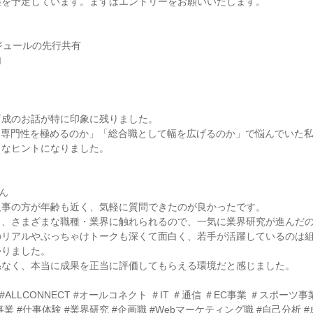
催を予定しています。まずはエントリーをお願いいたします。
ジュールの先行共有
内
育成のお話が特に印象に残りました。
「専門性を極めるのか」「総合職として幅を広げるのか」で悩んでいた
きなヒントになりました。
さん
人事の方が年齢も近く、気軽に質問できたのが良かったです。
く、さまざまな職種・業界に触れられるので、一気に業界研究が進んだ
のリアルやぶっちゃけトークも深くて面白く、若手が活躍しているのは
かりました。
係なく、本当に成果を正当に評価してもらえる環境だと感じました。
CT #ALLCONNECT #オールコネクト ＃IT ＃通信 ＃EC事業 ＃スポーツ
業 #仕事体験 #業界研究 #企画職 #Webマーケティング職 #自己分析 