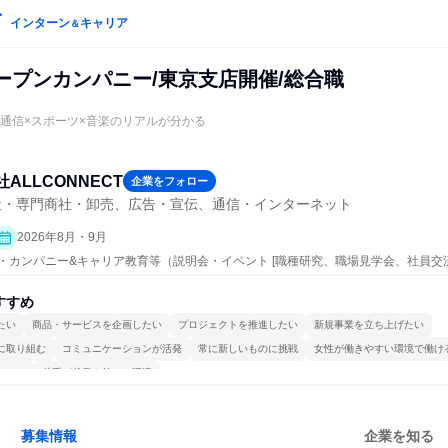
インターン
キャリア
＆
ープンカンパニー/東京支店開催/総合職
で通信×スポーツ×音楽のリアルが分かる
ALLCONNECT
企業をフォロー
社・専門商社・卸売、広告・宣伝、通信・インターネット
2026年8月・9月
ープン・カンパニー&キャリア教育等（説明会・イベント [職種研究、職場見学会、社員
、業界研究]）
すすめ
たい
商品・サービスを企画したい
プロジェクトを推進したい
新規事業を立ち上げたい
に取り組む
コミュニケーションが活発
常に新しいものに挑戦
女性が働きやすい環境で働け
かける
若手が裁量を持てる環境
募集情報
企業を知る