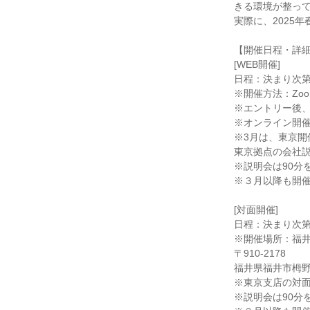
きる環境が整っ
実際に、2025
【開催日程・詳
[WEB開催]
日程：決まり次
※開催方法：Zoo
※エントリー後、
※オンライン開
※3月は、東京開
東京拠点の会社説
※説明会は90分
※３月以降も開
[対面開催]
日程：決まり次
※開催場所：福
〒910-2178
福井県福井市栂野
※東京支店の対面
※説明会は90分