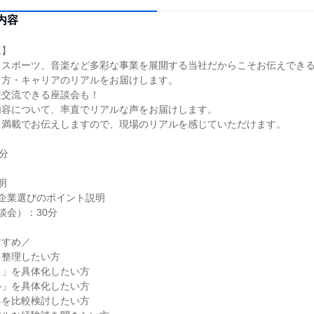
内容
ム】
、スポーツ、音楽など多彩な事業を展開する当社だからこそお伝えでき
き方・キャリアのリアルをお届けします。
接交流できる座談会も！
内容について、率直でリアルな声をお届けします。
ク満載でお伝えしますので、現場のリアルを感じていただけます。
分
明
企業選びのポイント説明
談会）：30分
すすめ／
を整理したい方
と」を具体化したい方
ル」を具体化したい方
界を比較検討したい方