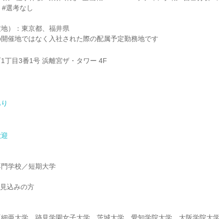
 #選考なし
定地）：東京都、福井県
の開催地ではなく入社された際の配属予定勤務地です
丁目3番1号 浜離宮ザ・タワー 4F
あり
歓迎
専門学校／短期大学
業見込みの方
亜細亜大学、跡見学園女子大学、茨城大学、愛知学院大学、大阪学院大