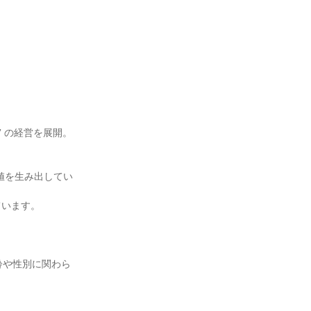
 の経営を展開。
値を生み出してい
ています。
齢や性別に関わら