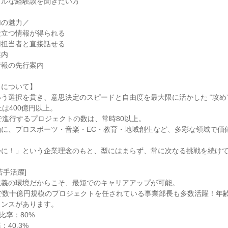
アルな経験談を聞きたい方
加の魅力／
役立つ情報が得られる
用担当者と直接話せる
案内
情報の先行案内
トについて】
う選択を貫き、意思決定のスピードと自由度を最大限に活かした “攻め”
上は400億円以上。
で進行するプロジェクトの数は、常時80以上。
軸に、プロスポーツ・音楽・EC・教育・地域創生など、多彩な領域で価
かに！」という企業理念のもと、型にはまらず、常に次なる挑戦を続け
若手活躍]
主義の環境だからこそ、最短でのキャリアアップが可能。
で数十億円規模のプロジェクトを任されている事業部長も多数活躍！年
ャンスがあります。
比率：80%
40.3%