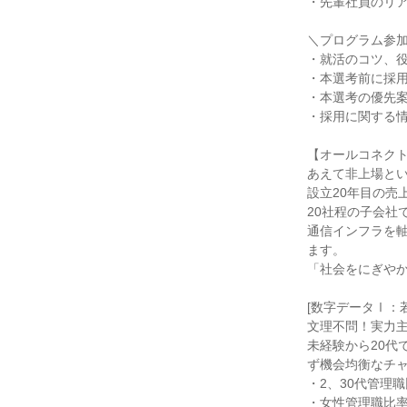
・先輩社員のリ
＼プログラム参
・就活のコツ、
・本選考前に採
・本選考の優先
・採用に関する
【オールコネク
あえて非上場とい
設立20年目の売
20社程の子会社
通信インフラを
ます。
「社会をにぎや
[数字データⅠ：
文理不問！実力
未経験から20代
ず機会均衡なチ
・2、30代管理職
・女性管理職比率：