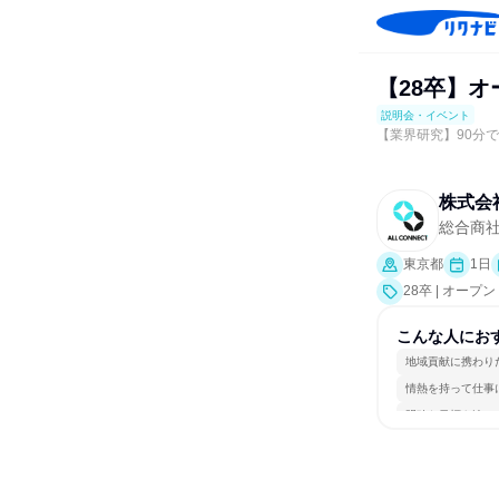
【28卒】オ
説明会・イベント
【業界研究】90分
株式会社
総合商
東京都
1日
28卒 | オ
ト、会社説明会
こんな人にお
地域貢献に携わり
情熱を持って仕事
明確な目標を追い