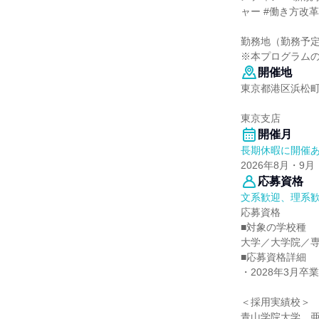
ャー #働き方改革
勤務地（勤務予
※本プログラム
開催地
東京都港区浜松町1
東京支店
開催月
長期休暇に開催
2026年8月・9月
応募資格
文系歓迎、理系
応募資格
■対象の学校種
大学／大学院／
■応募資格詳細
・2028年3月卒
＜採用実績校＞
青山学院大学、