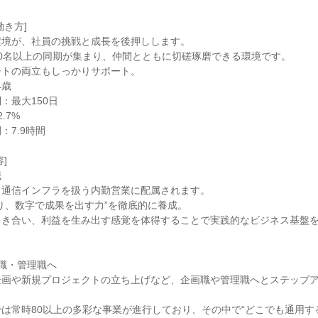
働き方]
環境が、社員の挑戦と成長を後押しします。
0名以上の同期が集まり、仲間とともに切磋琢磨できる環境です。
ートの両立もしっかりサポート。
4歳
：最大150日
.7%
：7.9時間
]
職
、通信インフラを扱う内勤営業に配属されます。
り、数字で成果を出す力”を徹底的に養成。
向き合い、利益を生み出す感覚を体得することで実践的なビジネス基盤
職・管理職へ
企画や新規プロジェクトの立ち上げなど、企画職や管理職へとステップ
は常時80以上の多彩な事業が進行しており、その中で“どこでも通用す