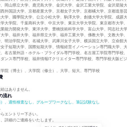
学、岡山県立大学、鹿児島大学、金沢大学、金沢工業大学院、金沢星陵
関西外国語大学、京都産業大学、京都女子大学、京都橘大学、京都造形
畿大学、國學院大学、公立小松大学、駒澤大学、創価大学大学院、成蹊
大学大学院、千葉商科大学、中京大学、東京大学大学院、東京都市大学
職業能力開発大学、東洋大学、豊橋技術科学大学、富山大学、同志社大
育大学、福井大学、福井県立大学、福井工業大学、佛教大学、文教大学
学、明治学院大学、名城大学、武庫川女子大学、横浜国立大学、立命館
愛女子短期大学、国際短期大学、情報経営イノベーション専門職大学、
校、名古屋外語・ホテル・ブライダル専門学校、名古屋工学院専門学校
ダンス専門学校、福井情報ITクリエイター専門学校、専門学校大阪ビ
大学院（博士）、大学院（修士）、大学、短大、専門学校
費
支給はありません。
の流れ
順）、適性検査なし、グループワークなし、筆記試験なし
れ
からエントリー下さい。
て、詳細のご連絡をいたします。