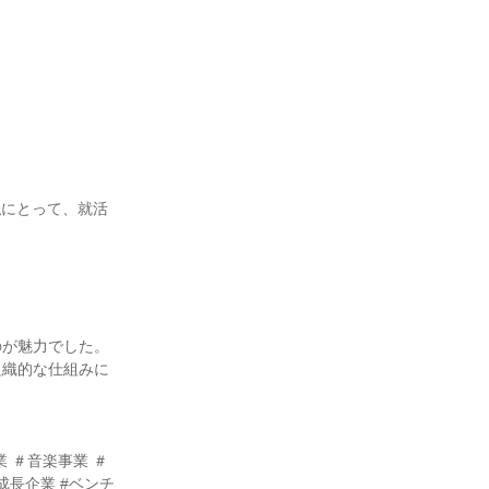
私にとって、就活
のが魅力でした。
組織的な仕組みに
事業 ＃音楽事業 ＃
#成長企業 #ベンチ