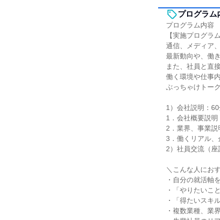
プログラム
プログラム内容
【実施プログラ
通信、メディア
最新動向や、働
また、社員と直
働く環境や仕事
ぶっちゃけトー
1）会社説明：60
1．会社概要説明
2．業界、事業説
3．働くリアル、
2）社員交流（座
＼こんな人にお
・自分の就活軸
・「やりたいこ
・「得たいスキ
・複数業種、業