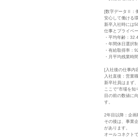
[数字データⅡ：
安心して働ける
新卒入社時には5
仕事とプライベ
・平均年齢：32.
・年間休日選択制
・有給取得率：92
・月平均残業時間
[入社後の仕事内容
入社直後：営業
新卒社員はまず
ここで“市場を知
目の前の数値に
す。
2年目以降：企画
その後は、事業
があります。
オールコネクトで