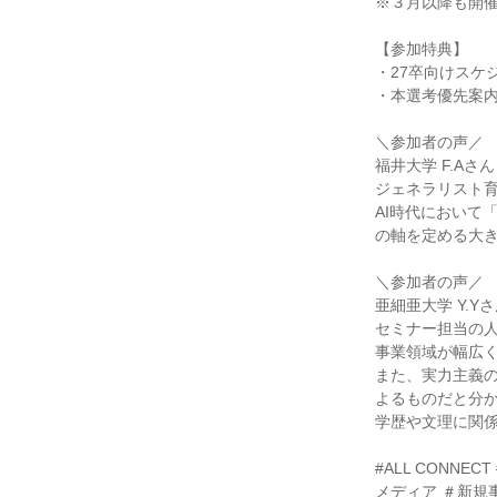
※３月以降も開
【参加特典】
・27卒向けスケ
・本選考優先案
＼参加者の声／
福井大学 F.Aさん
ジェネラリスト
AI時代において
の軸を定める大
＼参加者の声／
亜細亜大学 Y.Y
セミナー担当の
事業領域が幅広
また、実力主義
よるものだと分
学歴や文理に関
#ALL CONNE
メディア ＃新規事