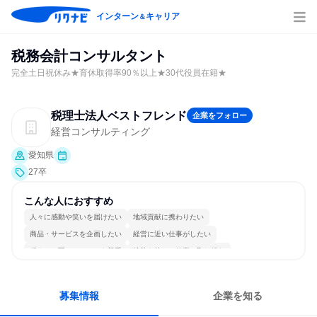
インターン
キャリア
＆
税務会計コンサルタント
完全土日祝休み★育休取得率90％以上★30代役員在籍★
税理士法人ベストフレンド
企業をフォロー
経営コンサルティング
愛知県
27卒
こんな人におすすめ
人々に感動や笑いを届けたい
地域貢献に携わりたい
商品・サービスを企画したい
経営に近い仕事がしたい
穏やかで互いのペースを尊重
情熱を持って仕事に取り組む
常に新しいものに挑戦
チームワークを重視
明確な目標を追いかける
一つの専門分野を極める
募集情報
企業を知る