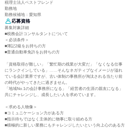
税理士法人ベストフレンド
勤務地
勤務候補地：愛知県
応募資格
募集対象詳細
■税務会計コンサルタントについて
＜必須条件＞
■簿記2級をお持ちの方
■普通自動車免許をお持ちの方
「資格取得が難しい」「繁忙期の残業が大変だ」「なくなる仕事
にランクインしている」……そんなネガティブなイメージが溢れ
ている会計業界ですが、古い体制の事務所が淘汰される当たり前
の時代がやってきたに過ぎません。
「地域No.1の会計事務所になる」「経営者の生涯の親友になる」
共にチャレンジし、成長したい人を求めています。
＜求める人物像＞
■コミュニケーション力がある方
■指示待ちではなく主体的に物事に取り組める方
■積極的に新しい業務にもチャレンジしたいという向上心のある方