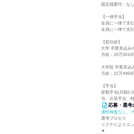
固定残業代：な
【一律手当】
全員に一律で支
全員に一律で支
【初任給】
大学 卒業見込み
月給：20万301
大学院 卒業見込
月給：22万496
【手当】
皆勤手当(月額5,0
当、出張手当、時
応募・選考
適性検査なし、
選考プロセス
リクナビよりエ
▼