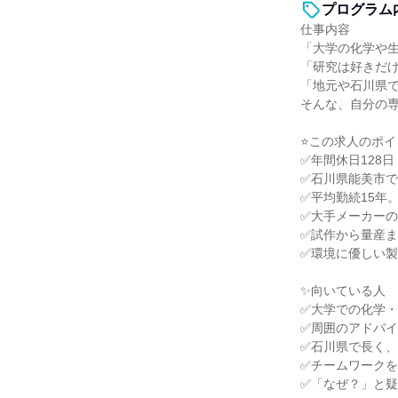
プログラム
仕事内容
「大学の化学や
「研究は好きだ
「地元や石川県
そんな、自分の
⭐この求人のポイ
✅年間休日128
✅石川県能美市
✅平均勤続15年
✅大手メーカー
✅試作から量産
✅環境に優しい
✨向いている人
✅大学での化学
✅周囲のアドバ
✅石川県で長く
✅チームワーク
✅「なぜ？」と