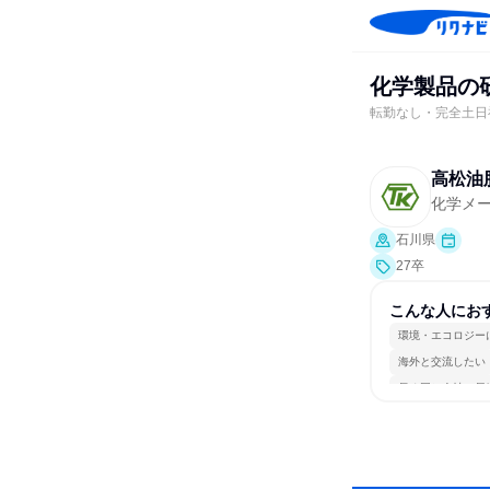
化学製品の
転勤なし・完全土日
高松油
化学メ
石川県
27卒
こんな人にお
環境・エコロジー
海外と交流したい
長く同じ会社に居