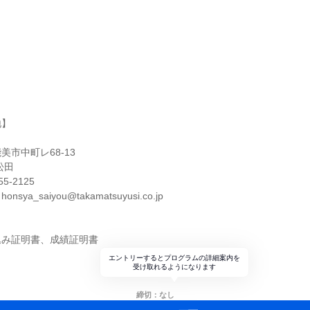
地】
市中町レ68-13
松田
5-2125
a_saiyou@takamatsuyusi.co.jp
込み証明書、成績証明書
エントリーするとプログラムの詳細案内を
受け取れるようになります
締切：なし