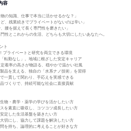
内容
生物の知識、仕事で本当に活かせるかな？」
けど、残業続きでプライベートがないのは辛い」
で、腰を据えて長く専門性を磨きたい」
専門性とこれからの生活、どちらも大切にしたいあなたへ。
ント
日！プライベートと研究を両立できる環境
で「転勤なし」。地域に根ざした安定キャリア
。定着率の高さが物語る、穏やかで温かい社風
の製品を支える、独自の「水系ナノ技術」を習得
まで一貫して関わり、手応えを実感できる
製品づくりで、持続可能な社会に直接貢献
・生物・農学・薬学の学びを活かしたい方
イスを素直に吸収し、コツコツ成長したい方
、安定した生活基盤を築きたい方
を大切にし、協力して課題を解決したい方
疑問を持ち、論理的に考えることが好きな方