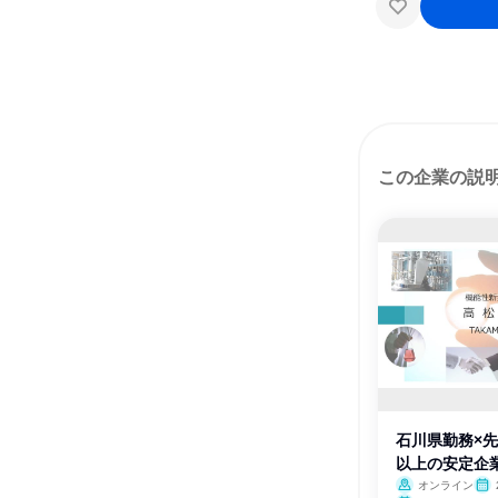
この企業の説
石川県勤務×先
以上の安定企
職
オンライン