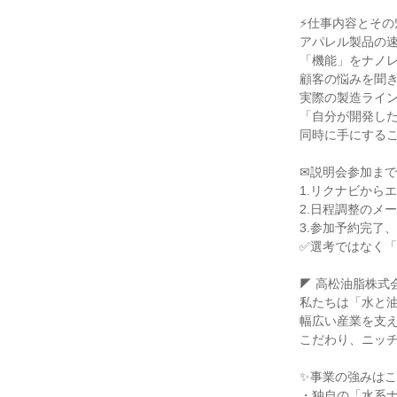
⚡仕事内容とその
アパレル製品の
「機能」をナノ
顧客の悩みを聞
実際の製造ライ
「自分が開発し
同時に手にする
✉説明会参加ま
1.リクナビから
2.日程調整のメ
3.参加予約完了
✅選考ではなく
◤ 高松油脂株式
私たちは「水と
幅広い産業を支
こだわり、ニッ
✨事業の強みは
・独自の「水系