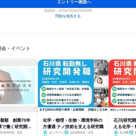
エントリー画面へ
原稿ID：
d76a730a4261b08f
問題を報告する
明会・イベント
着順 創業70年
化学・物理・生物・環境学科の
石川|研究
業で働く研究開発
方優遇 ナノ技術を支える研究職
える化学・
2026年8月・9月
オンライン
2026年8月・9月
石川県