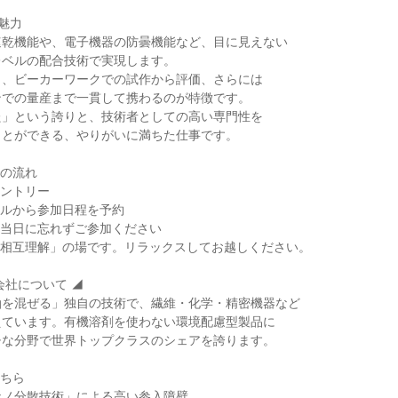
魅力
速乾機能や、電子機器の防曇機能など、目に見えない
レベルの配合技術で実現します。
き、ビーカーワークでの試作から評価、さらには
ンでの量産まで一貫して携わるのが特徴です。
た」という誇りと、技術者としての高い専門性を
ことができる、やりがいに満ちた仕事です。
での流れ
エントリー
ールから参加日程を予約
、当日に忘れずご参加ください
「相互理解」の場です。リラックスしてお越しください。
会社について ◢
油を混ぜる」独自の技術で、繊維・化学・精密機器など
えています。有機溶剤を使わない環境配慮型製品に
チな分野で世界トップクラスのシェアを誇ります。
こちら
ナノ分散技術」による高い参入障壁