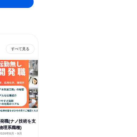
すべて見る
高松油脂株式会社
その他の募集
すべて見る
開発職(ナノ技術を支
物理系職種)
2026年8月・9月