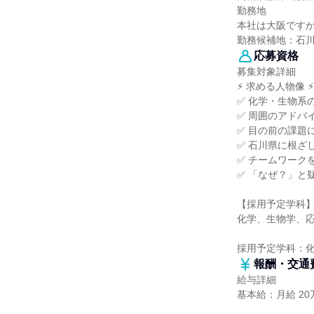
勤務地
本社は大阪です
勤務候補地：石
応募資格
募集対象詳細
⚡ 求める人物像 ⚡
✅ 化学・生物系
✅ 周囲のアドバ
✅ 目の前の課題
✅ 石川県に根ざ
✅ チームワーク
✅ 「なぜ？」と
【採用予定学科
化学、生物学、
採用予定学科：
報酬・交通
給与詳細
基本給：月給 20万