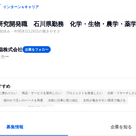
インターン
キャリア
＆
研究開発職 石川県勤務 化学・生物・農学・薬
祝休み・年間休日128日の働きやすさ
脂株式会社
企業をフォロー
ーカー
すすめ
に携わりたい
商品・サービスを製作したい
プロジェクトを推進したい
分析・リサーチした
穏やかで互いのペースを尊重
冷静に仕事に取り組む
女性が働きやすい環境で働ける
続けられる
一つの専門分野を極める
募集情報
企業を知る