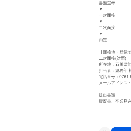
書類選考
▼
一次面接
▼
二次面接
▼
内定
【面接地・登録
二次面接(対面)
所在地：石川県能美
担当者：総務部 
電話番号：0761-5
メールアドレス：honsy
提出書類
履歴書、卒業見