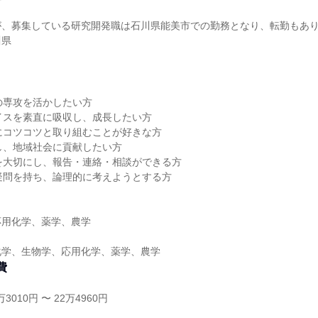
が、募集している研究開発職は石川県能美市での勤務となり、転勤もあ
川県
の専攻を活かしたい方
イスを素直に吸収し、成長したい方
にコツコツと取り組むことが好きな方
し、地域社会に貢献したい方
を大切にし、報告・連絡・相談ができる方
疑問を持ち、論理的に考えようとする方
】
応用化学、薬学、農学
化学、生物学、応用化学、薬学、農学
費
3010円 〜 22万4960円