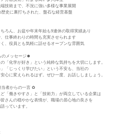
先端技術まで、不況に強い多様な事業展開
の歴史に裏打ちされた、盤石な経営基盤
もちろん、お盆や年末年始も9連休の取得実績あり
で、仕事終わりの時間も充実させられます
なく、役員とも気軽に話せるオープンな雰囲気
らのメッセージ⏺
たの「化学が好き」という純粋な気持ちを大切にします。
い」「じっくり学びたい」という不安も、当社の
ら安心に変えられるはず。ぜひ一度、お話ししましょう。
担当者からの一言 ✿
ほど「働きやすさ」と「技術力」が両立している企業は
の皆さんの穏やかな表情が、職場の居心地の良さを
物語っています。
社