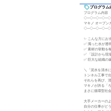
プログラム
プログラム内容
◇─◇─◇─◇─◇
マキノ オープン
◇─◇─◇─◇─◇
✨ こんな方にお
✅ 濁った水が透
✅ 素材の挙動を
✅ 「設計から現
✅ 巨大な組織の
＼「泥水を清水
トンネル工事で
それらを再び、
マキノが誇る「
まさに循環型社
大手メーカーの
自分の仕事がど