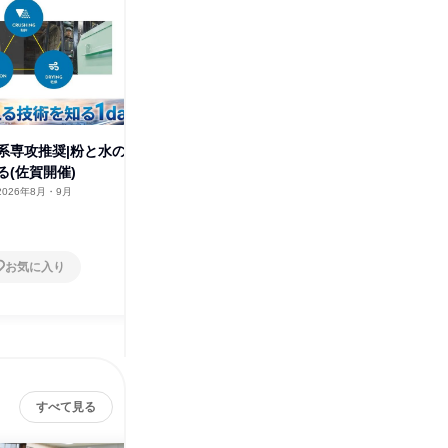
系専攻推奨|粉と水の
理系対象|オープンカンパニー
理系対象
る(佐賀開催)
(佐賀開催)
(愛知開催
2026年8月・9月
佐賀県
2026年8月・9月
愛知県
1日
1日
お気に入り
お気に入り
すべて見る