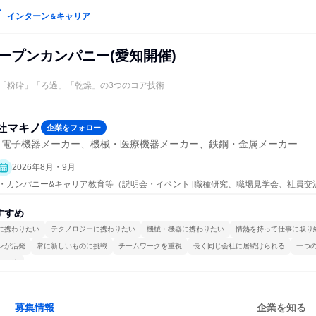
インターン
キャリア
＆
ープンカンパニー(愛知開催)
「粉砕」「ろ過」「乾燥」の3つのコア技術
社マキノ
企業をフォロー
・電子機器メーカー、機械・医療機器メーカー、鉄鋼・金属メーカー
2026年8月・9月
ープン・カンパニー&キャリア教育等（説明会・イベント [職種研究、職場見学会、社員交
すすめ
に携わりたい
テクノロジーに携わりたい
機械・機器に携わりたい
情熱を持って仕事に取り
ンが活発
常に新しいものに挑戦
チームワークを重視
長く同じ会社に居続けられる
一つ
る環境
募集情報
企業を知る