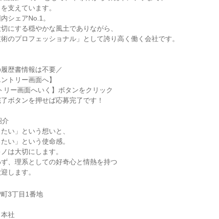
」を支えています。
内シェアNo.1。
大切にする穏やかな風土でありながら、
技術のプロフェッショナル」として誇り高く働く会社です。
の履歴書情報は不要／
エントリー画面へ】
トリー画面へいく】ボタンをクリック
完了ボタンを押せば応募完了です！
紹介
したい」という想いと、
ちたい」という使命感。
キノは大切にします。
わず、理系としての好奇心と情熱を持つ
歓迎します。
町3丁目1番地
 本社