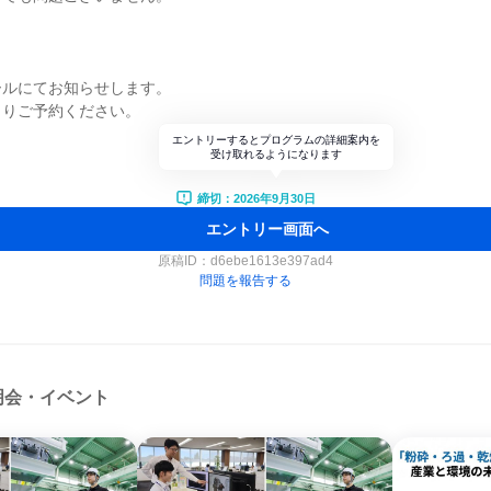
ールにてお知らせします。
よりご予約ください。
エントリーするとプログラムの詳細案内を
受け取れるようになります
締切：2026年9月30日
エントリー画面へ
原稿ID：
d6ebe1613e397ad4
問題を報告する
明会・イベント