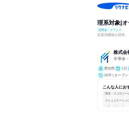
理系対象|オ
説明会・イベント
産業用機械を開発 
株式会
半導体
愛知県
1日
28卒 | オ
こんな人にお
環境・エコロジー
コミュニケーショ
若手が裁量を持て