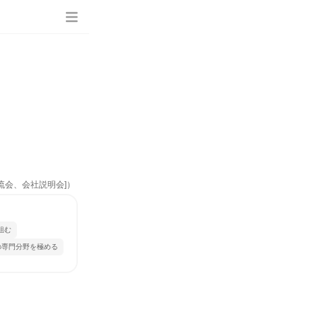
流会、会社説明会]）
組む
の専門分野を極める