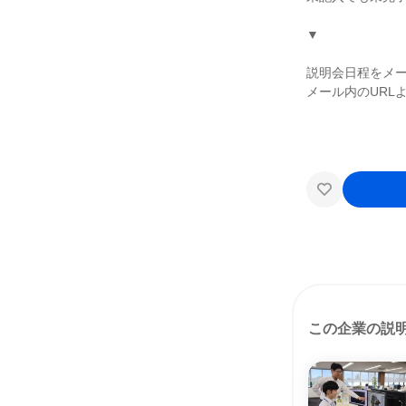
▼
説明会日程をメ
メール内のURL
この企業の説