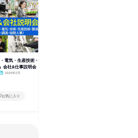
計・電気・生産技術・
【WEB】モノづくりの未来を考
文理不問
』会社&仕事説明会
えよう!未来を支える技術を学ぶ
(愛知開催
2026年2月
オンライン
2025年12月
愛知県
1日
1日
お気に入り
お気に入り