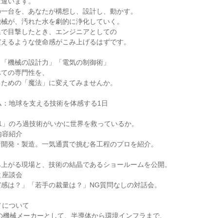
は違います。
の一台を、あなたが構想し、設計し、動かす。
機械が、汚れた水を劇的に浄化していく。
線で目撃したとき、エンジニアとしての
震えるような使命感がこみ上げるはずです。
」「機械の設計力」「電気の制御術」
べての専門性を、
るための「魔法」に変えてみませんか。
ム：地球を支える技術を体感する1日
.1」のろ過技術がいかに世界を救っているか。
内容紹介
術開発・製造。一気通貫で挑む各工程のプロを紹介。
み上がる現場と、技術の結晶であるショールームを公開。
と座談会
実感は？」「若手の裁量は？」NG質問なしの対話会。
ノについて
oBの機械メーカーとして、半導体から環境インフラまで、