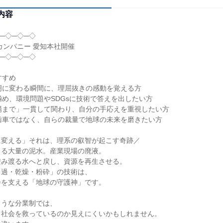
内容
─◇─◇─◇
カンパニー 愛知本社開催
─◇─◇─◇
すすめ
明に変わる瞬間に、理屈抜きの感動を覚える方
極め、環境問題やSDGsに技術で答えを出したい方
場まで」一貫して関わり、自分の手応えを重視したい方
歯車ではなく、自らの裁量で地球の未来を磨きたい方
に変える」それは、理系の叡智が起こす奇跡／
出る大量の泥水。産業現場の廃液。
澄み渡る水へと戻し、資源を再生させる。
ろ過・乾燥・粉砕」の技術は、
会を支える「地球の守護神」です。
ような分業制では、
う社会を救っているのか見えにくいかもしれません。