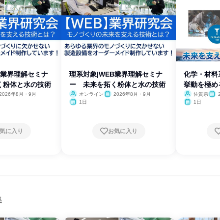
B業界理解セミナ
理系対象|WEB業界理解セミナ
化学・材料
く粉体と水の技術
ー 未来を拓く粉体と水の技術
挙動を極め
2026年8月・9月
オンライン
2026年8月・9月
佐賀県
1日
1日
気に入り
お気に入り
集