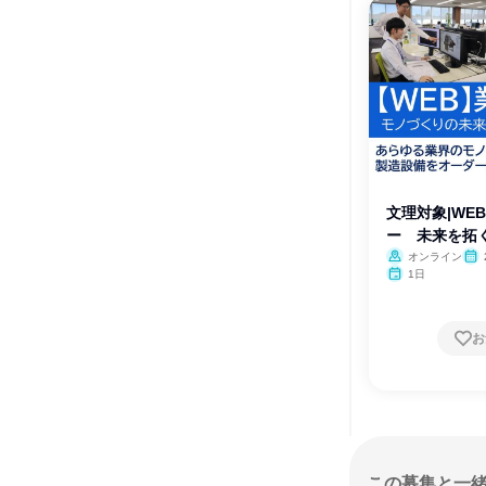
文理対象|WE
ー 未来を拓
オンライン
1日
お
この募集と一