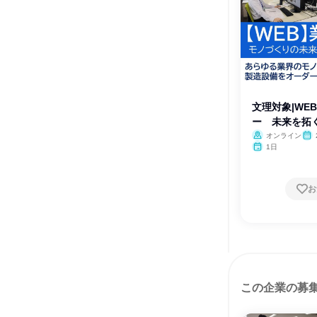
文理対象|WE
ー 未来を拓
オンライン
1日
お
この企業の募