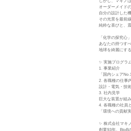
しかし、マキノ
オーダーメイド
自分の設計した
その光景を最前
純粋な喜びと、
「化学の探究心
あなたの持つす
地球を綺麗にす
✨ 実施プログラ
1. 事業紹介
「国内シェアNo
2. 各職種の仕事
設計・電気・技
3. 社内見学
巨大な装置が組
4. 各職種の社員
「環境への貢献
✨ 株式会社マキ
創業93年。Bt