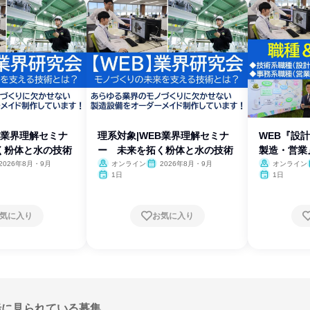
B業界理解セミナ
理系対象|WEB業界理解セミナ
WEB『設
く粉体と水の技術
ー 未来を拓く粉体と水の技術
製造・営業
2026年8月・9月
オンライン
2026年8月・9月
オンライン
1日
1日
気に入り
お気に入り
緒に見られている募集