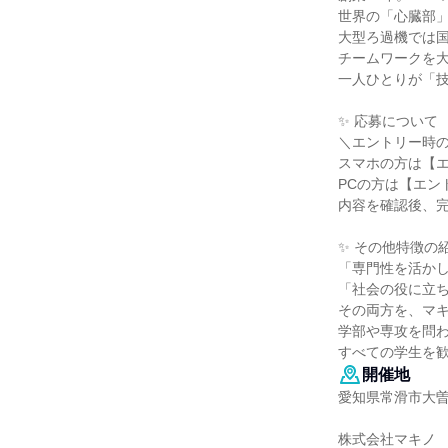
世界の「心臓部
大型ろ過機では国
チームワークを
一人ひとりが「
✨ 応募について
＼エントリー時
スマホの方は【
PCの方は【エン
内容を確認後、
✨ その他特徴の
「専門性を活か
「社会の役に立
その両方を、マ
学部や専攻を問
すべての学生を
開催地
愛知県常滑市大曽
株式会社マキノ