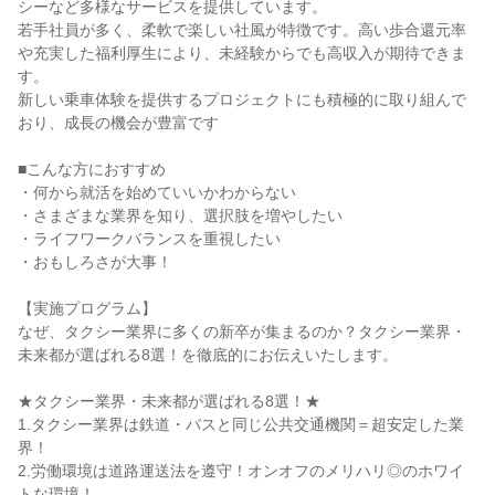
シーなど多様なサービスを提供しています。
若手社員が多く、柔軟で楽しい社風が特徴です。高い歩合還元率
や充実した福利厚生により、未経験からでも高収入が期待できま
す。
新しい乗車体験を提供するプロジェクトにも積極的に取り組んで
おり、成長の機会が豊富です
■こんな方におすすめ
・何から就活を始めていいかわからない
・さまざまな業界を知り、選択肢を増やしたい
・ライフワークバランスを重視したい
・おもしろさが大事！
【実施プログラム】
なぜ、タクシー業界に多くの新卒が集まるのか？タクシー業界・
未来都が選ばれる8選！を徹底的にお伝えいたします。
★タクシー業界・未来都が選ばれる8選！★
1.タクシー業界は鉄道・バスと同じ公共交通機関＝超安定した業
界！
2.労働環境は道路運送法を遵守！オンオフのメリハリ◎のホワイ
トな環境！