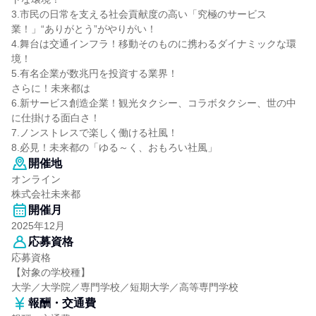
3.市民の日常を支える社会貢献度の高い「究極のサービス
業！」“ありがとう”がやりがい！
4.舞台は交通インフラ！移動そのものに携わるダイナミックな環
境！
5.有名企業が数兆円を投資する業界！
さらに！未来都は
6.新サービス創造企業！観光タクシー、コラボタクシー、世の中
に仕掛ける面白さ！
7.ノンストレスで楽しく働ける社風！
8.必見！未来都の「ゆる～く、おもろい社風」
開催地
オンライン
株式会社未来都
開催月
2025年12月
応募資格
応募資格
【対象の学校種】
大学／大学院／専門学校／短期大学／高等専門学校
報酬・交通費