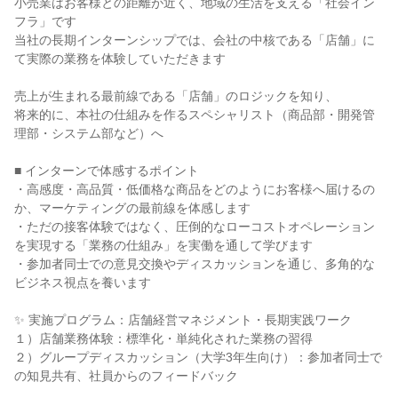
小売業はお客様との距離が近く、地域の生活を支える「社会イン
フラ」です
当社の長期インターンシップでは、会社の中核である「店舗」に
て実際の業務を体験していただきます
売上が生まれる最前線である「店舗」のロジックを知り、
将来的に、本社の仕組みを作るスペシャリスト（商品部・開発管
理部・システム部など）へ
■ インターンで体感するポイント
・高感度・高品質・低価格な商品をどのようにお客様へ届けるの
か、マーケティングの最前線を体感します
・ただの接客体験ではなく、圧倒的なローコストオペレーション
を実現する「業務の仕組み」を実働を通して学びます
・参加者同士での意見交換やディスカッションを通じ、多角的な
ビジネス視点を養います
✨ 実施プログラム：店舗経営マネジメント・長期実践ワーク
１）店舗業務体験：標準化・単純化された業務の習得
２）グループディスカッション（大学3年生向け）：参加者同士で
の知見共有、社員からのフィードバック