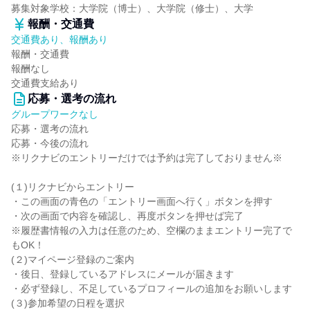
募集対象学校：大学院（博士）、大学院（修士）、大学
報酬・交通費
交通費あり、報酬あり
報酬・交通費
報酬なし
交通費支給あり
応募・選考の流れ
グループワークなし
応募・選考の流れ
応募・今後の流れ
※リクナビのエントリーだけでは予約は完了しておりません※
(１)リクナビからエントリー
・この画面の青色の「エントリー画面へ行く」ボタンを押す
・次の画面で内容を確認し、再度ボタンを押せば完了
※履歴書情報の入力は任意のため、空欄のままエントリー完了で
もOK！
(２)マイページ登録のご案内
・後日、登録しているアドレスにメールが届きます
・必ず登録し、不足しているプロフィールの追加をお願いします
(３)参加希望の日程を選択