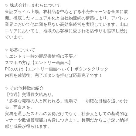
✨ 株式会社しまむらについて
東証プライム上場。衣料品を中心とする小売チェーンを全国に展
開。徹底したマニュアル化と自社物流網の構築により、アパレル
業界において他に類を見ない高効率経営を実現しています。山口
エリアにおいても、地域のお客様に愛される店作りを追求し続け
ています。
✨ 応募について
＼エントリー時の履歴書情報は不要／
スマホの方は【エントリー画面へ】
PCの方は【エントリー画面へいく】ボタンをクリック
内容を確認後、完了ボタンを押せば応募完了です！
✨ その他特徴の紹介
【待遇】交通費支給あり。
「多様な職種の人と関われる」現場で、「明確な目標を追いかけ
る」面白さを。
実務を通したスキルの習得だけでなく、社会人としての基礎的な
マナーや数値管理能力も身につきます。長期だからこそ深い納得
感と成長が得られます。