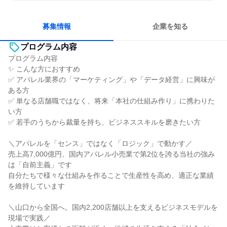
明確な目標を追いかける
若手が裁量を持てる環境
募集情報
企業を知る
プログラム内容
プログラム内容
✨ こんな方におすすめ
✅ アパレル業界の「マーケティング」や「データ経営」に興味が
ある方
✅ 単なる店舗職ではなく、将来「本社の仕組み作り」に携わりた
い方
✅ 若手のうちから裁量を持ち、ビジネススキルを磨きたい方
＼アパレルを「センス」ではなく「ロジック」で動かす／
売上高7,000億円、国内アパレル小売業で第2位を誇る当社の強み
は「自前主義」です
自分たちで様々な仕組みを作ることで生産性を高め、適正な業績
を維持しています
＼山口から全国へ。国内2,200店舗以上を支えるビジネスモデルを
現場で実践／