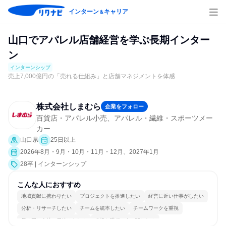
インターン
キャリア
＆
山口でアパレル店舗経営を学ぶ長期インター
ン
インターンシップ
売上7,000億円の「売れる仕組み」と店舗マネジメントを体感
株式会社しまむら
企業をフォロー
百貨店・アパレル小売、アパレル・繊維・スポーツメー
カー
山口県
25日以上
2026年8月・9月・10月・11月・12月、2027年1月
28卒 | インターンシップ
こんな人におすすめ
地域貢献に携わりたい
プロジェクトを推進したい
経営に近い仕事がしたい
分析・リサーチしたい
チームを統率したい
チームワークを重視
長く同じ会社に居続けられる
多様な職種の人と関われる