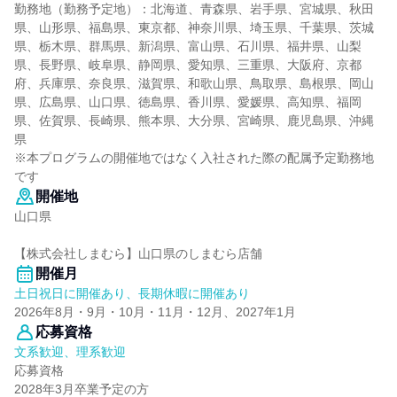
勤務地（勤務予定地）：北海道、青森県、岩手県、宮城県、秋田
県、山形県、福島県、東京都、神奈川県、埼玉県、千葉県、茨城
県、栃木県、群馬県、新潟県、富山県、石川県、福井県、山梨
県、長野県、岐阜県、静岡県、愛知県、三重県、大阪府、京都
府、兵庫県、奈良県、滋賀県、和歌山県、鳥取県、島根県、岡山
県、広島県、山口県、徳島県、香川県、愛媛県、高知県、福岡
県、佐賀県、長崎県、熊本県、大分県、宮崎県、鹿児島県、沖縄
県
※本プログラムの開催地ではなく入社された際の配属予定勤務地
です
開催地
山口県
【株式会社しまむら】山口県のしまむら店舗
開催月
土日祝日に開催あり、長期休暇に開催あり
2026年8月・9月・10月・11月・12月、2027年1月
応募資格
文系歓迎、理系歓迎
応募資格
2028年3月卒業予定の方