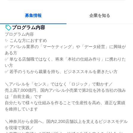
明確な目標を追いかける
若手が裁量を持てる環境
募集情報
企業を知る
プログラム内容
プログラム内容
✨ こんな方におすすめ
✅ アパレル業界の「マーケティング」や「データ経営」に興味が
ある方
✅ 単なる店舗職ではなく、将来「本社の仕組み作り」に携わりた
い方
✅ 若手のうちから裁量を持ち、ビジネススキルを磨きたい方
＼アパレルを「センス」ではなく「ロジック」で動かす／
売上高7,000億円、国内アパレル小売業で第2位を誇る当社の強み
は「自前主義」です
自分たちで様々な仕組みを作ることで生産性を高め、適正な業績
を維持しています
＼神奈川から全国へ。国内2,200店舗以上を支えるビジネスモデル
を現場で実践／