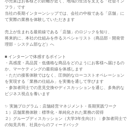
小売業はお客様との距離が近く、地域の生活を支える「社会イン
フラ」です
当社の長期インターンシップでは、会社の中核である「店舗」に
て実際の業務を体験していただきます
売上が生まれる最前線である「店舗」のロジックを知り、
将来的に、本社の仕組みを作るスペシャリスト（商品部・開発管
理部・システム部など）へ
■ インターンで体感するポイント
・高感度・高品質・低価格な商品をどのようにお客様へ届けるの
か、マーケティングの最前線を体感します
・ただの接客体験ではなく、圧倒的なローコストオペレーション
を実現する「業務の仕組み」を実働を通して学びます
・参加者同士での意見交換やディスカッションを通じ、多角的な
ビジネス視点を養います
✨ 実施プログラム：店舗経営マネジメント・長期実践ワーク
１）店舗業務体験：標準化・単純化された業務の習得
２）グループディスカッション（大学3年生向け）：参加者同士で
の知見共有、社員からのフィードバック