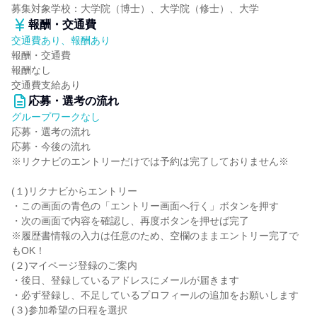
募集対象学校：大学院（博士）、大学院（修士）、大学
報酬・交通費
交通費あり、報酬あり
報酬・交通費
報酬なし
交通費支給あり
応募・選考の流れ
グループワークなし
応募・選考の流れ
応募・今後の流れ
※リクナビのエントリーだけでは予約は完了しておりません※
(１)リクナビからエントリー
・この画面の青色の「エントリー画面へ行く」ボタンを押す
・次の画面で内容を確認し、再度ボタンを押せば完了
※履歴書情報の入力は任意のため、空欄のままエントリー完了で
もOK！
(２)マイページ登録のご案内
・後日、登録しているアドレスにメールが届きます
・必ず登録し、不足しているプロフィールの追加をお願いします
(３)参加希望の日程を選択