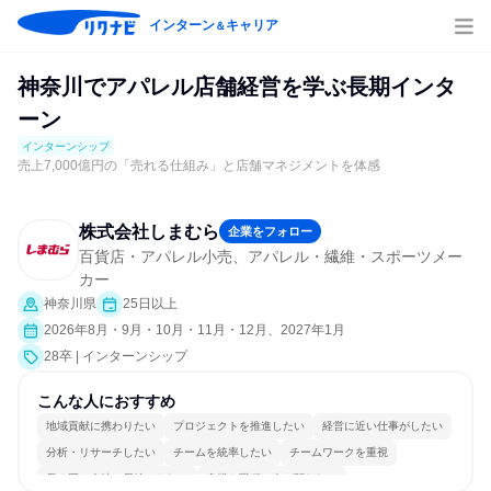
インターン
キャリア
＆
神奈川でアパレル店舗経営を学ぶ長期インタ
ーン
インターンシップ
売上7,000億円の「売れる仕組み」と店舗マネジメントを体感
株式会社しまむら
企業をフォロー
百貨店・アパレル小売、アパレル・繊維・スポーツメー
カー
神奈川県
25日以上
2026年8月・9月・10月・11月・12月、2027年1月
28卒 | インターンシップ
こんな人におすすめ
地域貢献に携わりたい
プロジェクトを推進したい
経営に近い仕事がしたい
分析・リサーチしたい
チームを統率したい
チームワークを重視
長く同じ会社に居続けられる
多様な職種の人と関われる