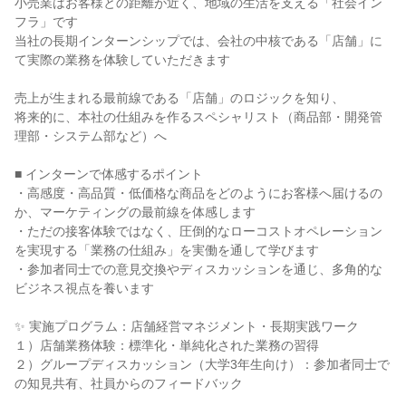
小売業はお客様との距離が近く、地域の生活を支える「社会イン
フラ」です
当社の長期インターンシップでは、会社の中核である「店舗」に
て実際の業務を体験していただきます
売上が生まれる最前線である「店舗」のロジックを知り、
将来的に、本社の仕組みを作るスペシャリスト（商品部・開発管
理部・システム部など）へ
■ インターンで体感するポイント
・高感度・高品質・低価格な商品をどのようにお客様へ届けるの
か、マーケティングの最前線を体感します
・ただの接客体験ではなく、圧倒的なローコストオペレーション
を実現する「業務の仕組み」を実働を通して学びます
・参加者同士での意見交換やディスカッションを通じ、多角的な
ビジネス視点を養います
✨ 実施プログラム：店舗経営マネジメント・長期実践ワーク
１）店舗業務体験：標準化・単純化された業務の習得
２）グループディスカッション（大学3年生向け）：参加者同士で
の知見共有、社員からのフィードバック