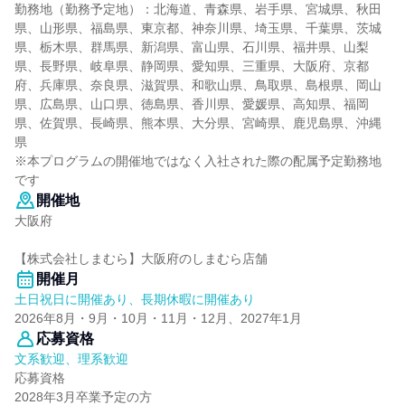
勤務地（勤務予定地）：北海道、青森県、岩手県、宮城県、秋田
県、山形県、福島県、東京都、神奈川県、埼玉県、千葉県、茨城
県、栃木県、群馬県、新潟県、富山県、石川県、福井県、山梨
県、長野県、岐阜県、静岡県、愛知県、三重県、大阪府、京都
府、兵庫県、奈良県、滋賀県、和歌山県、鳥取県、島根県、岡山
県、広島県、山口県、徳島県、香川県、愛媛県、高知県、福岡
県、佐賀県、長崎県、熊本県、大分県、宮崎県、鹿児島県、沖縄
県
※本プログラムの開催地ではなく入社された際の配属予定勤務地
です
開催地
大阪府
【株式会社しまむら】大阪府のしまむら店舗
開催月
土日祝日に開催あり、長期休暇に開催あり
2026年8月・9月・10月・11月・12月、2027年1月
応募資格
文系歓迎、理系歓迎
応募資格
2028年3月卒業予定の方