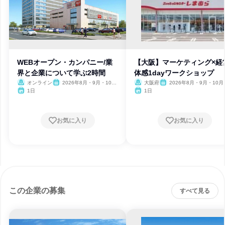
WEBオープン・カンパニー/業
【大阪】マーケティング×経
界と企業について学ぶ2時間
体感1dayワークショップ
オンライン
2026年8月・9月・10
大阪府
2026年8月・9月・10月
月・11月・12月、2027年1
月・12月
1日
1日
月
お気に入り
お気に入り
この企業の募集
すべて見る