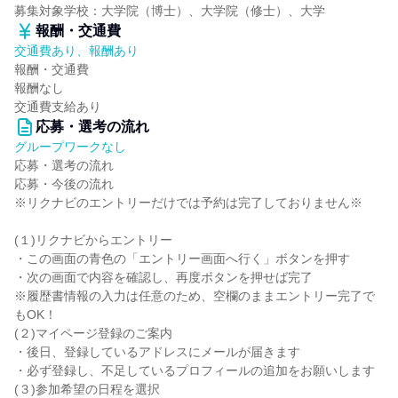
募集対象学校：大学院（博士）、大学院（修士）、大学
報酬・交通費
交通費あり、報酬あり
報酬・交通費
報酬なし
交通費支給あり
応募・選考の流れ
グループワークなし
応募・選考の流れ
応募・今後の流れ
※リクナビのエントリーだけでは予約は完了しておりません※
(１)リクナビからエントリー
・この画面の青色の「エントリー画面へ行く」ボタンを押す
・次の画面で内容を確認し、再度ボタンを押せば完了
※履歴書情報の入力は任意のため、空欄のままエントリー完了で
もOK！
(２)マイページ登録のご案内
・後日、登録しているアドレスにメールが届きます
・必ず登録し、不足しているプロフィールの追加をお願いします
(３)参加希望の日程を選択