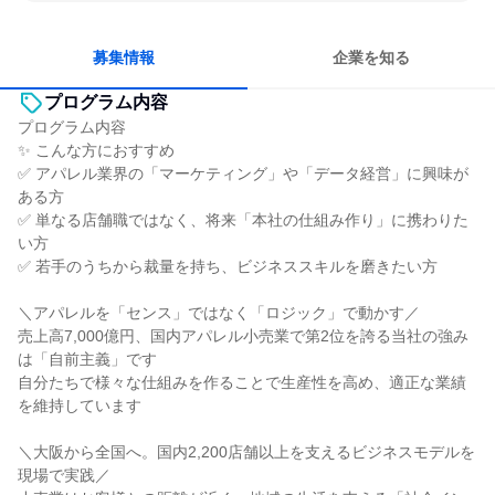
明確な目標を追いかける
若手が裁量を持てる環境
募集情報
企業を知る
プログラム内容
プログラム内容
✨ こんな方におすすめ
✅ アパレル業界の「マーケティング」や「データ経営」に興味が
ある方
✅ 単なる店舗職ではなく、将来「本社の仕組み作り」に携わりた
い方
✅ 若手のうちから裁量を持ち、ビジネススキルを磨きたい方
＼アパレルを「センス」ではなく「ロジック」で動かす／
売上高7,000億円、国内アパレル小売業で第2位を誇る当社の強み
は「自前主義」です
自分たちで様々な仕組みを作ることで生産性を高め、適正な業績
を維持しています
＼大阪から全国へ。国内2,200店舗以上を支えるビジネスモデルを
現場で実践／