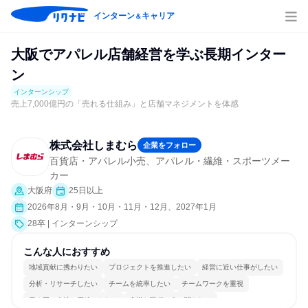
インターン
キャリア
＆
大阪でアパレル店舗経営を学ぶ長期インター
ン
インターンシップ
売上7,000億円の「売れる仕組み」と店舗マネジメントを体感
株式会社しまむら
企業をフォロー
百貨店・アパレル小売、アパレル・繊維・スポーツメー
カー
大阪府
25日以上
2026年8月・9月・10月・11月・12月、2027年1月
28卒 | インターンシップ
こんな人におすすめ
地域貢献に携わりたい
プロジェクトを推進したい
経営に近い仕事がしたい
分析・リサーチしたい
チームを統率したい
チームワークを重視
長く同じ会社に居続けられる
多様な職種の人と関われる