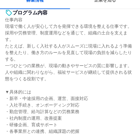
募集情報
企業を知る
プログラム内容
仕事内容
現場で働く人が安心して力を発揮できる環境を整える仕事です。
採用や労務管理、制度運用などを通じて、組織の土台を支えま
す。
たとえば、新しく入社する人がスムーズに現場に入れるよう準備
を整えたり、働き方のルールを見直して現場の負担を減らしたり
する。
一つひとつの業務が、現場の動きやサービスの質に影響します。
人や組織に関わりながら、福祉サービスが継続して提供される状
態をつくる役割です。
▼具体的には
・新卒・中途採用の企画、運営、面接対応
・入社手続き、オンボーディング対応
・勤怠管理、給与計算などの労務業務
・社内制度の運用、改善提案
・研修企画、育成サポート
・各事業所との連携、組織課題の把握