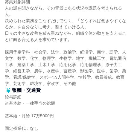
募集対象詳細
人の話を聞きながら、その背景にある状況や課題を考えられる
人。
決められた業務をこなすだけでなく、「どうすれば働きやすくな
るか」を自分なりに考え、整えていける人。
日々の小さな改善を積み重ねながら、組織全体の動きを支えるこ
とに向き合える人を求めています。
採用予定学科：社会学、法学、政治学、経済学、商学、語学、人
文学、数学、化学、物理学、生物学、地学、機械工学、電気通信
工学、建築工学、土木工学、応用化学、応用物理学、原子力工
学、経営工学、農学、水産学、畜産学、獣医学、医学、歯学、薬
学、看護/保健学、スポーツ/人間科学、情報学、教員養成、教育
学、芸術学、環境学、家政学、その他
報酬・交通費
給与詳細
※基本給・一律手当の総額
基本給：月給 17万5000円
固定残業代：なし