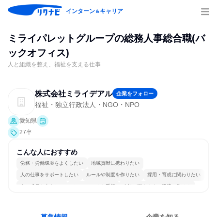
インターン
キャリア
＆
ミライパレットグループの総務人事総合職(バ
ックオフィス)
人と組織を整え、福祉を支える仕事
株式会社ミライデアル
企業をフォロー
福祉・独立行政法人・NGO・NPO
愛知県
27卒
こんな人におすすめ
労務・労働環境をよくしたい
地域貢献に携わりたい
人の仕事をサポートしたい
ルールや制度を作りたい
採用・育成に関わりたい
人の成長を支えたい
チームワークを重視
女性が働きやすい環境で働ける
長く同じ会社に居続けられる
多様な職種の人と関われる