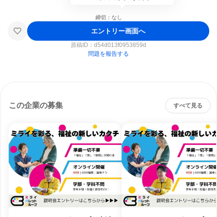
締切：なし
エントリー画面へ
原稿ID：
d54d013f0953859d
問題を報告する
この企業の募集
すべて見る