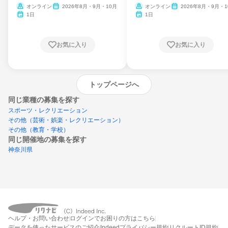
ム
オンライン
2026年8月・9月・10月
オンライン
2026年8月・9月・1
月・11月・12月
1日
1日
お気に入り
お気に入り
トップページへ
同じ業種の募集を探す
スポーツ・レクリエーション
その他（芸術・娯楽・レクリエーション）
その他（教育・学校）
同じ開催地の募集を探す
神奈川県
エントリーするとプログラムの詳細案内を
ヘルプ・お問い合わせ
ログインでお困りの方はこちら
受け取れるようになります
データを使ったサービスのご紹介
Indeedプライバシー規約
リクルートID規約