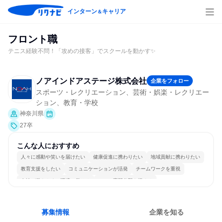
インターン
キャリア
＆
フロント職
テニス経験不問！「攻めの接客」でスクールを動かす✨
ノアインドアステージ株式会社
企業をフォロー
スポーツ・レクリエーション、芸術・娯楽・レクリエー
ション、教育・学校
神奈川県
27卒
こんな人におすすめ
人々に感動や笑いを届けたい
健康促進に携わりたい
地域貢献に携わりたい
教育支援をしたい
コミュニケーションが活発
チームワークを重視
女性が働きやすい環境で働ける
一つの専門分野を極める
募集情報
企業を知る