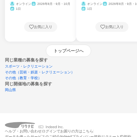
ム
オンライン
2026年8月・9月・10月
オンライン
2026年8月・9月・1
月・11月・12月
1日
1日
お気に入り
お気に入り
トップページへ
同じ業種の募集を探す
スポーツ・レクリエーション
その他（芸術・娯楽・レクリエーション）
その他（教育・学校）
同じ開催地の募集を探す
岡山県
エントリーするとプログラムの詳細案内を
ヘルプ・お問い合わせ
ログインでお困りの方はこちら
受け取れるようになります
データを使ったサービスのご紹介
Indeedプライバシー規約
リクルートID規約