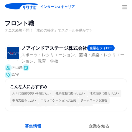
インターン
キャリア
＆
フロント職
テニス経験不問！「攻めの接客」でスクールを動かす✨
ノアインドアステージ株式会社
企業をフォロー
スポーツ・レクリエーション、芸術・娯楽・レクリエー
ション、教育・学校
岡山県
27卒
こんな人におすすめ
人々に感動や笑いを届けたい
健康促進に携わりたい
地域貢献に携わりたい
教育支援をしたい
コミュニケーションが活発
チームワークを重視
女性が働きやすい環境で働ける
一つの専門分野を極める
募集情報
企業を知る