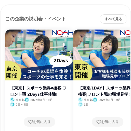
この企業の説明会・イベント
すべて見る
【東京】スポーツ業界×接客|フ
【東京/1DAY】スポーツ業界
ロント職 2Days仕事体験!
接客|フロント職の職場見学!
東京都
2026年8月・9月
東京都
2026年8月・9月
2日～4日
1日
お気に入り
お気に入り