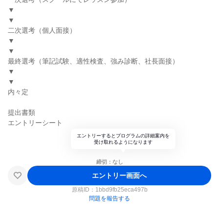
▼
▼
二次選考（個人面接）
▼
▼
最終選考（筆記試験、適性検査、強み診断、社長面接）
▼
▼
内々定
提出書類
エントリーシート
エントリーするとプログラムの詳細案内を
受け取れるようになります
締切：なし
エントリー画面へ
原稿ID：
1bbd9fb25eca497b
問題を報告する