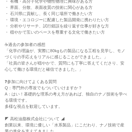
・ 有機・高分子化学や物性物理に興味がある方
・ 界面、分散、表面改質の技術に関心がある方
・ 石川県に貢献し、長く同じ場所で働きたい方
・ 環境・エコロジーに配慮した製品開発に携わりたい方
・ 分析やリサーチ、試行錯誤を繰り返す仕事が好きな方
・ 穏やかで互いのペースを尊重する文化で働きたい方
☕過去の参加者の感想
「化学の理論が、実際に80kgもの製品になる工程を見学し、モノ
づくりの手応えをリアルに感じることができました。」
「社員の皆さんが穏やかで、質問にも丁寧に答えてくださり、安
心して働ける環境だと確信できました。」
❓参加に向けてよくある質問
Q：専門外の専攻でもついていけますか？
A：はい！基礎的な理系の考え方があれば、独自のナノ技術を学べ
る環境です。
多様な視点を歓迎しています。
◤ 高松油脂株式会社について ◢
創業以来、環境に優しい「水系製品」にこだわり、ナノ技術で産
業の進化を支えてきました。