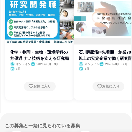
化学・物理・生物・環境学科の
石川県勤務×先着順 創業70
方優遇 ナノ技術を支える研究職
以上の安定企業で働く研究
職
オンライン
2026年8月・9月
オンライン
2026年8月・9月
1日
1日
お気に入り
お気に入り
この募集と一緒に見られている募集