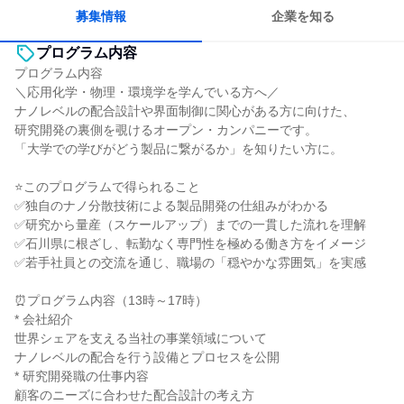
募集情報
企業を知る
プログラム内容
プログラム内容
＼応用化学・物理・環境学を学んでいる方へ／
ナノレベルの配合設計や界面制御に関心がある方に向けた、
研究開発の裏側を覗けるオープン・カンパニーです。
「大学での学びがどう製品に繋がるか」を知りたい方に。
⭐このプログラムで得られること
✅独自のナノ分散技術による製品開発の仕組みがわかる
✅研究から量産（スケールアップ）までの一貫した流れを理解
✅石川県に根ざし、転勤なく専門性を極める働き方をイメージ
✅若手社員との交流を通じ、職場の「穏やかな雰囲気」を実感
⏰プログラム内容（13時～17時）
* 会社紹介
世界シェアを支える当社の事業領域について
ナノレベルの配合を行う設備とプロセスを公開
* 研究開発職の仕事内容
顧客のニーズに合わせた配合設計の考え方