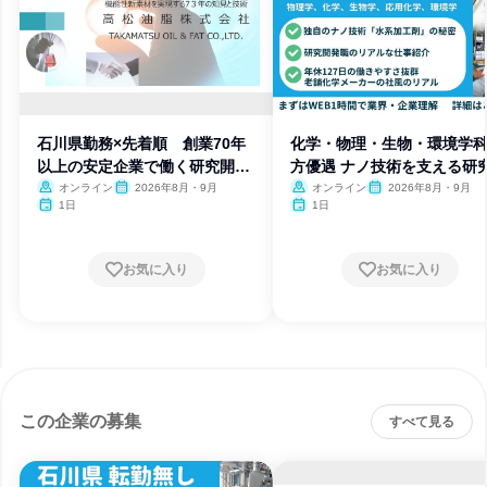
石川県勤務×先着順 創業70年
化学・物理・生物・環境学
以上の安定企業で働く研究開発
方優遇 ナノ技術を支える研
職
オンライン
2026年8月・9月
オンライン
2026年8月・9月
1日
1日
お気に入り
お気に入り
この企業の募集
すべて見る