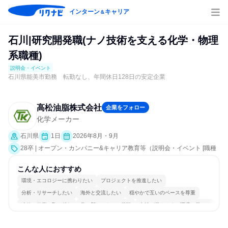
インターン
キャリア
＆
石川|研究開発職(ナノ技術を支える化学・物理
系職種)
説明会・イベント
石川県能美市勤務 転勤なし、年間休日128日の安定企業
高松油脂株式会社
企業をフォロー
化学メーカー
石川県
1日
2026年8月・9月
28卒 | オープン・カンパニー&キャリア教育等（説明会・イベント [職種
研究、職場見学会、社員交流会、会社説明会、業界研究]）
こんな人におすすめ
環境・エコロジーに携わりたい
プロジェクトを推進したい
分析・リサーチしたい
海外と交流したい
穏やかで互いのペースを尊重
冷静に仕事に取り組む
常に新しいものに挑戦
女性が働きやすい環境で働ける
長く同じ会社に居続けられる
一つの専門分野を極める