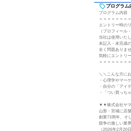
プログラム
プログラム内容
＝＝＝＝＝＝＝
エントリー時の
（プロフィール
当社は使用いた
未記入・未完成
全く問題ありま
気軽にエントリ
＝＝＝＝＝＝＝
＼＼こんな方に
・心理学やマー
・自分の「アイ
・「つい買っちゃ
▼▼株式会社ヤ
山形・宮城に店
創業73周年、そ
競争の激しい業界
（2026年2月20