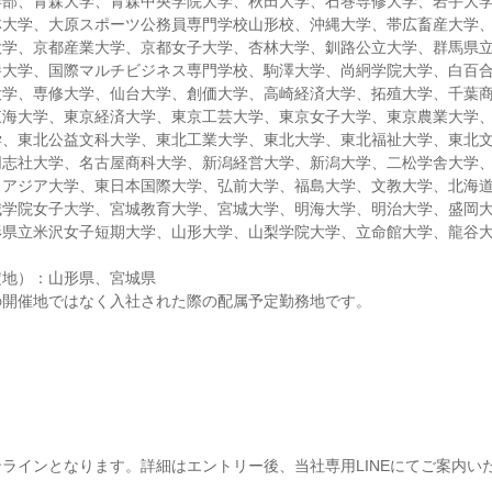
学部、青森大学、青森中央学院大学、秋田大学、石巻専修大学、岩手大
林大学、大原スポーツ公務員専門学校山形校、沖縄大学、帯広畜産大学
大学、京都産業大学、京都女子大学、杏林大学、釧路公立大学、群馬県
養大学、国際マルチビジネス専門学校、駒澤大学、尚絅学院大学、白百
大学、専修大学、仙台大学、創価大学、高崎経済大学、拓殖大学、千葉
東海大学、東京経済大学、東京工芸大学、東京女子大学、東京農業大学
学、東北公益文科大学、東北工業大学、東北大学、東北福祉大学、東北
同志社大学、名古屋商科大学、新潟経営大学、新潟大学、二松学舎大学
スアジア大学、東日本国際大学、弘前大学、福島大学、文教大学、北海
城学院女子大学、宮城教育大学、宮城大学、明海大学、明治大学、盛岡
形県立米沢女子短期大学、山形大学、山梨学院大学、立命館大学、龍谷
定地）：山形県、宮城県
の開催地ではなく入社された際の配属予定勤務地です。
ワ
ラインとなります。詳細はエントリー後、当社専用LINEにてご案内い