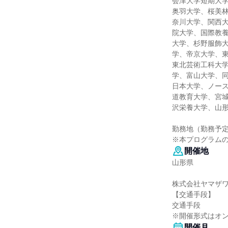
会津大学短期大
奥羽大学、桜美
奈川大学、関西
院大学、国際教
大学、杉野服飾
学、帝京大学、
東北芸術工科大
学、富山大学、
日本大学、ノー
道教育大学、宮
沢栄養大学、山
勤務地（勤務予
※本プログラム
開催地
山形県
株式会社ヤマザ
【交通手段】
交通手段
※開催形式はオン
開催月