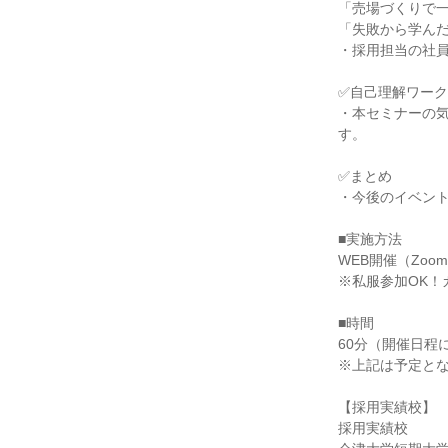
「売場づくりで
「失敗から学ん
・採用担当の社
✅自己理解ワーク
・本セミナーの
す。
✅まとめ
・今後のイベン
■実施方法
WEB開催（Zoom
※私服参加OK！
■時間
60分（開催日程
※上記は予定と
【採用実績校】
採用実績校