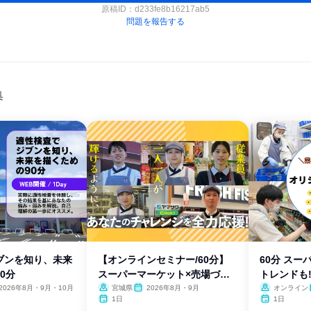
原稿ID：
d233fe8b16217ab5
問題を報告する
集
ブンを知り、未来
【オンラインセミナー/60分】
60分 ス
0分
スーパーマーケット×売場づく
トレンドも
り
2026年8月・9月・10月
宮城県
2026年8月・9月
オンライン
1日
1日