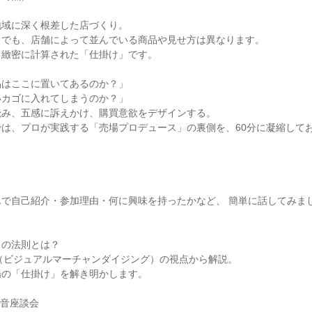
地域に深く根差した店づくり。
」でも、店舗によって並んでいる商品や見せ方は異なります。
、緻密に計算された「仕掛け」です。
品はここに置いてあるのか？」
いカゴに入れてしまうのか？」
読み、五感に訴えかけ、購買意欲をデザインする。
は、プロが実践する「売場プロデュース」の裏側を、60分に凝縮して
んで自己紹介・参加理由・何に興味を持ったかなど、 簡単に話してみま
」の法則とは？
（ビジュアルマーチャンダイジング）の視点から解説。
場の「仕掛け」を解き明かします。
本音座談会