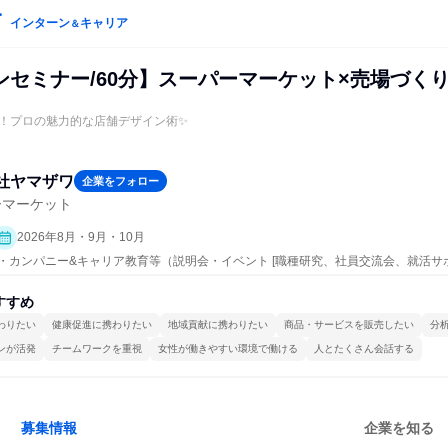
インターン
キャリア
＆
ンセミナー/60分】スーパーマーケット×売場づく
！プロの魅力的な店舗デザイン術✨
社ヤマザワ
企業をフォロー
ーマーケット
2026年8月・9月・10月
ープン・カンパニー&キャリア教育等（説明会・イベント [職種研究、社員交流会、就活
）
すすめ
わりたい
健康促進に携わりたい
地域貢献に携わりたい
商品・サービスを販売したい
分
ンが活発
チームワークを重視
女性が働きやすい環境で働ける
人とたくさん会話する
募集情報
企業を知る