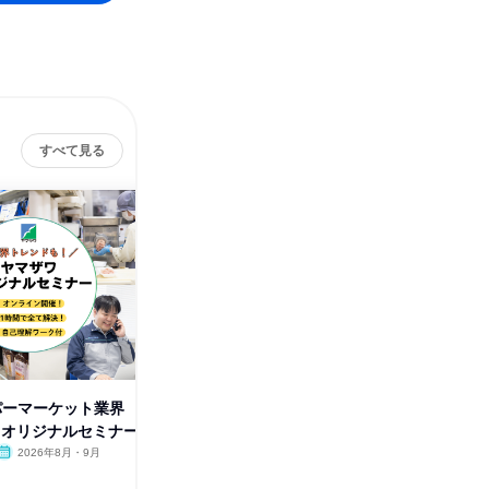
すべて見る
ーパーマーケット業界
【オンラインセミナー/60分】
【オンラ
!オリジナルセミナー
スーパーマーケット×ファン作
ヒット商
り
2026年8月・9月
山形県
2026年8月・9月・10月
宮城県
1日
1日