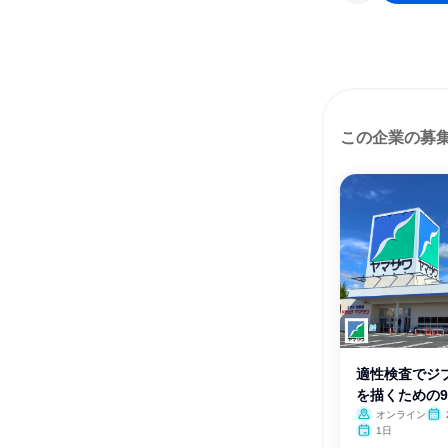
この企業の募
適性検査でジ
を描くための9
オンライン
1日