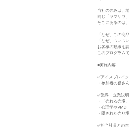
当社の強みは、
同じ「ヤマザワ
そこにあるのは
「なぜ、この商
「なぜ、ついつ
お客様の動線を
このプログラムで
■実施内容
✅アイスブレイク
・参加者の皆さ
✅業界・企業説明
・「売れる売場
・心理学やVMD
・隠された売り
✅担当社員との