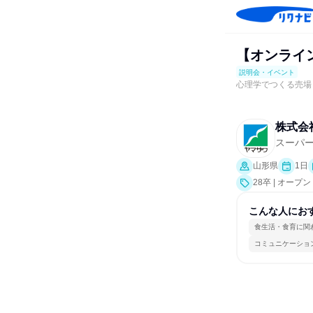
【オンライ
説明会・イベント
心理学でつくる売場
株式会
スーパ
山形県
1日
28卒 | オ
会、業界研究]
こんな人にお
食生活・食育に関
コミュニケーショ