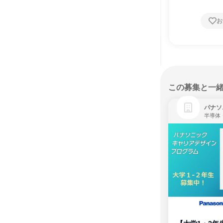
お
この募集と一
パナソ
半導体