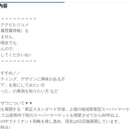
内容
＝＝＝＝＝＝＝＝＝＝
リクナビレジュメ
・履歴書情報）を
しません。
の場合でも、
せんので、
ーしてくださいね✨
＝＝＝＝＝＝＝＝＝＝
おすすめ／／
ケティング、デザインに興味がある方
デア」を形にしてみたい方
った」の裏側を知りたい方 など
マザワについて▼▼
舗を展開する「東証スタンダード市場」上場の地域密着型スーパーマー
して山形県内で初のスーパーマーケットを開業させてから60年以上。
の中でドミナント戦略を推し進め、現在は62店舗展開しています。
日時点）