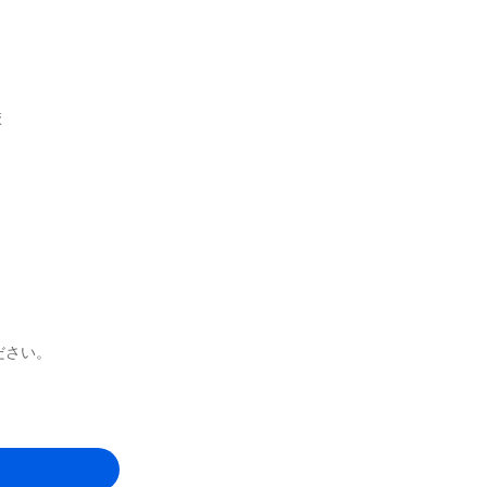
校
ださい。