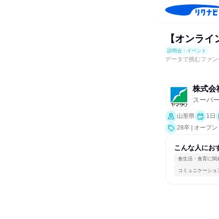
【オンライ
説明会・イベント
データで挑むファン
株式会
スーパ
山形県
1日
28卒 | オ
会、業界研究]
こんな人にお
食生活・食育に関
コミュニケーショ