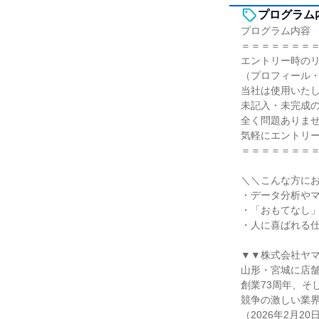
プログラム
プログラム内容
＝＝＝＝＝＝＝
エントリー時の
（プロフィール
当社は使用いた
未記入・未完成
全く問題ありま
気軽にエントリ
＝＝＝＝＝＝＝
＼＼こんな方に
・データ分析や
・「おもてなし
・人に喜ばれる仕
▼▼株式会社ヤ
山形・宮城に店
創業73周年、そ
競争の激しい業界
（2026年2月20