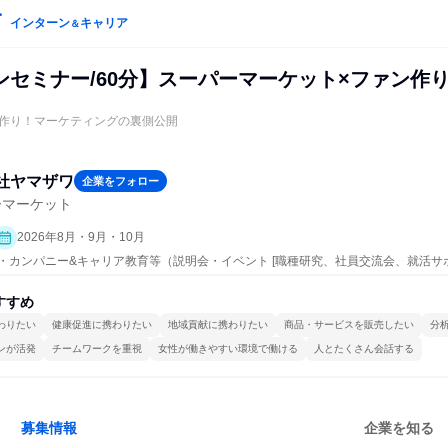
インターン
キャリア
＆
ンセミナー/60分】スーパーマーケット×ファン作
作り！マーケティングの裏側公開
社ヤマザワ
企業をフォロー
ーマーケット
2026年8月・9月・10月
ープン・カンパニー&キャリア教育等（説明会・イベント [職種研究、社員交流会、就活
）
すすめ
わりたい
健康促進に携わりたい
地域貢献に携わりたい
商品・サービスを販売したい
分
ンが活発
チームワークを重視
女性が働きやすい環境で働ける
人とたくさん会話する
募集情報
企業を知る