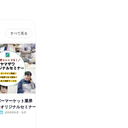
すべて見る
ーパーマーケット業界
【オンラインセミナー/60分】
【オンラ
!オリジナルセミナー
スーパーマーケット×ファン作
スーパー
り
り
2026年8月・9月
宮城県
2026年8月・9月・10月
宮城県
1日
1日