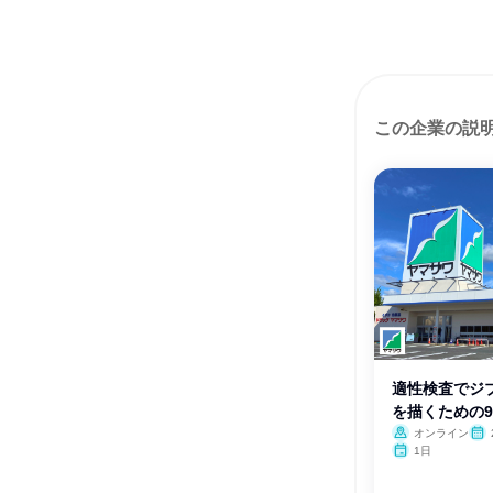
この企業の説
適性検査でジ
を描くための9
オンライン
1日