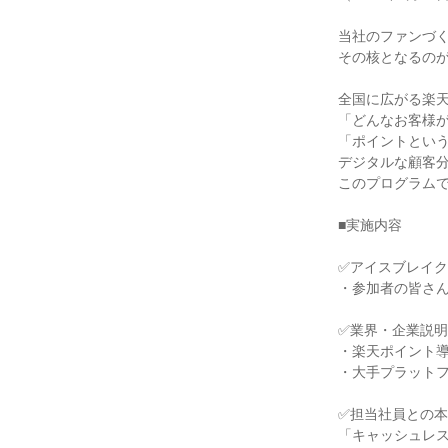
当社のファンづ
その核となるの
全国に広がる楽
「どんなお客様
「ポイントという
デジタルな顧客
このプログラムで
■実施内容
✅アイスブレイク
・参加者の皆さ
✅業界・企業説明
・楽天ポイント
・大手プラット
✅担当社員との
「キャッシュレ