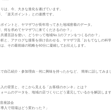
くりは、今、大きな進化を遂げています。
が、「楽天ポイント」との連携です。
天ポイントと、ヤマザワが長年培ってきた地域密着のデータ。
が、何を求めてヤマザワに来てくださるのか？」
共通言語を使い、どうやって地域No.1のファンをつくるのか？」
分析と、アナログな接客を掛け合わせる、ヤマザワ流「おもてなしの科
は、その最前線の戦略を60分に凝縮してお伝えします。
んで自己紹介・参加理由・何に興味を持ったかなど、 簡単に話してみま
導入の背景と、そこから見える「お客様のホンネ」とは？
フォームのデータを、地域の店づくりにどう還元しているかを解説しま
本音座談会
ス導入で現場はどう変わった？」