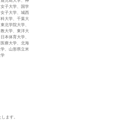
、鹿児島大学、神
立女子大学、国学
合女子大学、城西
商科大学、千葉大
、東北学院大学、
文教大学、東洋大
、日本体育大学、
道医療大学、北海
大学、山形県立米
大学
たします。