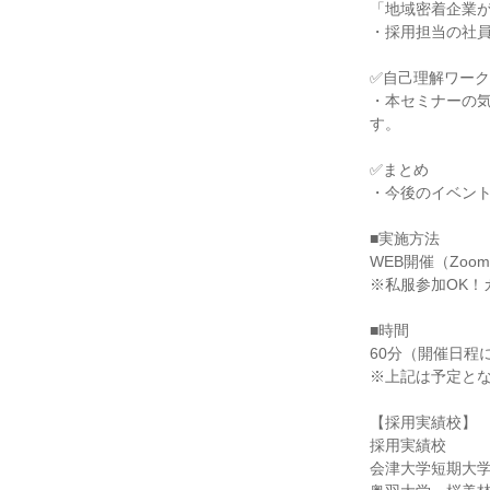
「地域密着企業が
・採用担当の社
✅自己理解ワーク
・本セミナーの
す。
✅まとめ
・今後のイベン
■実施方法
WEB開催（Zoom
※私服参加OK！
■時間
60分（開催日程
※上記は予定と
【採用実績校】
採用実績校
会津大学短期大