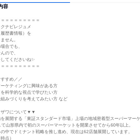
内容
＝＝＝＝＝＝＝＝＝＝
リクナビレジュメ
・履歴書情報）を
しません。
の場合でも、
せんので、
ーしてくださいね✨
＝＝＝＝＝＝＝＝＝＝
おすすめ／／
マーケティングに興味がある方
」を科学的な視点で学びたい方
組みづくりを考えてみたい方 など
マザワについて▼▼
舗を展開する「東証スタンダード市場」上場の地域密着型スーパーマー
して山形県内で初のスーパーマーケットを開業させてから60年以上。
の中でドミナント戦略を推し進め、現在は62店舗展開しています。
日時点）