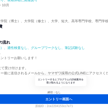
あり、長期休暇に開催あり
・10月
大学院（博士）、大学院（修士）、大学、短大、高等専門学校、専門学
費
の流れ
順）、適性検査なし、グループワークなし、筆記試験なし
れ
エントリーお願いします！
Eにて受け付けます。
ー後に送信されるメールから、ヤマザワ採用の公式LINEにアクセスく
エントリーするとプログラムの詳細案内を
受け取れるようになります
締切：なし
エントリー画面へ
原稿ID：
2ce2204153cc7e71