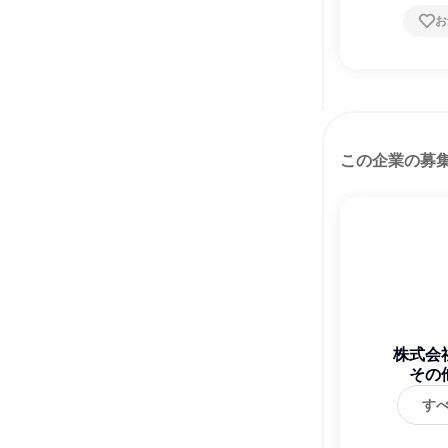
お
この企業の募
株式会
その
す