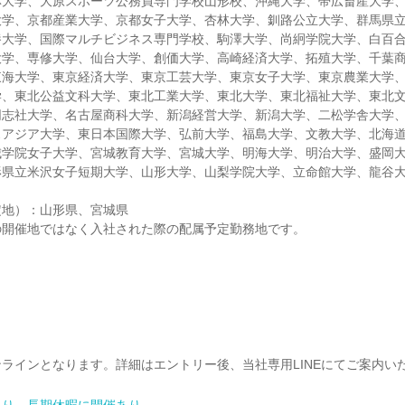
林大学、大原スポーツ公務員専門学校山形校、沖縄大学、帯広畜産大学
大学、京都産業大学、京都女子大学、杏林大学、釧路公立大学、群馬県
養大学、国際マルチビジネス専門学校、駒澤大学、尚絅学院大学、白百
大学、専修大学、仙台大学、創価大学、高崎経済大学、拓殖大学、千葉
東海大学、東京経済大学、東京工芸大学、東京女子大学、東京農業大学
学、東北公益文科大学、東北工業大学、東北大学、東北福祉大学、東北
同志社大学、名古屋商科大学、新潟経営大学、新潟大学、二松学舎大学
スアジア大学、東日本国際大学、弘前大学、福島大学、文教大学、北海
城学院女子大学、宮城教育大学、宮城大学、明海大学、明治大学、盛岡
形県立米沢女子短期大学、山形大学、山梨学院大学、立命館大学、龍谷
定地）：山形県、宮城県
の開催地ではなく入社された際の配属予定勤務地です。
ワ
ラインとなります。詳細はエントリー後、当社専用LINEにてご案内い