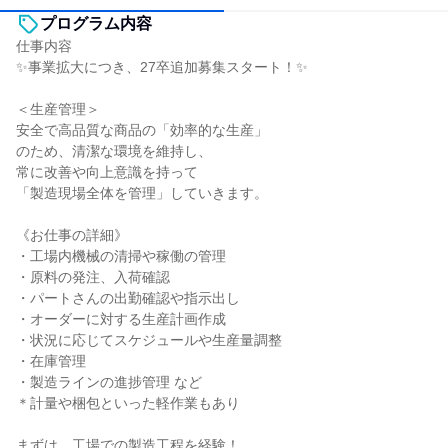
プログラム内容
仕事内容
✨事業拡大につき、27卒追加募集スタート！✨
＜生産管理＞
安全で高品質な商品の「効率的な生産」
のため、清潔な環境を維持し、
常に改善や向上意識を持って
「製造現場全体を管理」していきます。
《お仕事の詳細》
・工場内機械の清掃や稼働の管理
・原料の発注、入荷確認
・パートさんの出勤確認や指示出し
・オーダーに対する生産計画作成
・状況に応じてスケジュールや生産量調整
・在庫管理
・製造ラインの進捗管理 など
＊計量や梱包といった軽作業もあり
まずは、工場での製造工程を経験！