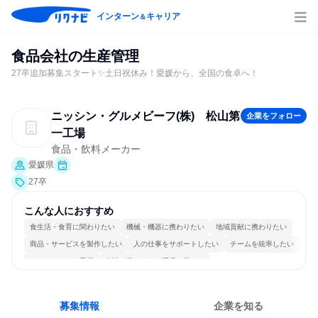
インターン
キャリア
＆
食品会社の生産管理
27卒追加募集スタート✨土日祝休み！愛媛から、全国の食卓へ！
ニッシン・グルメビーフ(株) 松山第
企業をフォロー
一工場
食品・飲料メーカー
愛媛県
27卒
こんな人におすすめ
食生活・食育に関わりたい
機械・機器に携わりたい
地域貢献に携わりたい
商品・サービスを製作したい
人の仕事をサポートしたい
チームを統率したい
チームワークを重視
女性が働きやすい環境で働ける
長く同じ会社に居続けられる
若手が裁量を持てる環境
募集情報
企業を知る