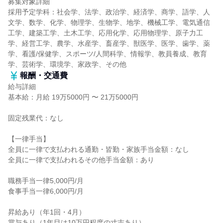
募集対象詳細
採用予定学科：社会学、法学、政治学、経済学、商学、語学、人
文学、数学、化学、物理学、生物学、地学、機械工学、電気通信
工学、建築工学、土木工学、応用化学、応用物理学、原子力工
学、経営工学、農学、水産学、畜産学、獣医学、医学、歯学、薬
学、看護/保健学、スポーツ/人間科学、情報学、教員養成、教育
学、芸術学、環境学、家政学、その他
報酬・交通費
給与詳細
基本給：月給 19万5000円 〜 21万5000円
固定残業代：なし
【一律手当】
全員に一律で支払われる通勤・皆勤・家族手当金額：なし
全員に一律で支払われるその他手当金額：あり
職務手当一律5,000円/月
食事手当一律6,000円/月
昇給あり（年1回・4月）
賞与あり（1年目は10万円程度の寸志あり）