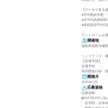
【データで見る
●平均勤続年数：7
●月平均残業時間：
●有給取得平均日数
アットホームな
開催地
福島県福島市鎌田
ペットウィズ 
【交通手段】
交通手段
阿武隈急行線「福
開催月
2026年3月
応募資格
応募資格
■2027年3月に
・全学部・全学