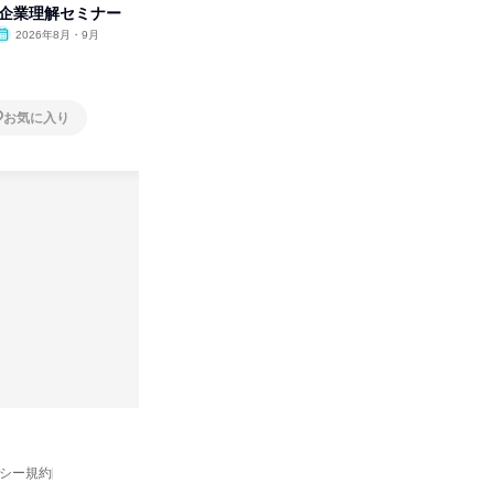
付企業理解セミナー
の極意/選考官の本音を動画で公
ビ」を学
開
2026年8月・9月
オンライン
2026年8月・9月・10
オンラ
月・11月・12月
1日
1日
お気に入り
お気に入り
バシー規約