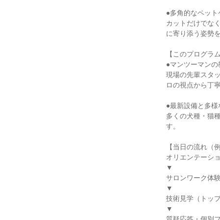
●多角的なペット
カットだけでな
に寄り添う姿勢
【このプログラ
●マンツーマンの
現場の先輩スタ
ロの視点から丁
●最新設備と多様
多くの犬種・猫
す。
【当日の流れ（
オリエンテーシ
▼
サロンワーク体
▼
技術見学（トッ
▼
質疑応答・個別