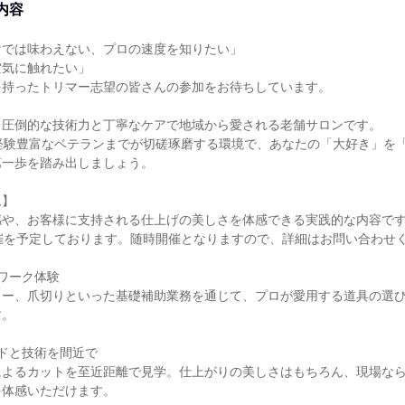
内容
けでは味わえない、プロの速度を知りたい」
空気に触れたい」
を持ったトリマー志望の皆さんの参加をお待ちしています。
、圧倒的な技術力と丁寧なケアで地域から愛される老舗サロンです。
経験豊富なベテランまでが切磋琢磨する環境で、あなたの「大好き」を
第一歩を踏み出しましょう。
ム】
感や、お客様に支持される仕上げの美しさを体感できる実践的な内容で
催を予定しております。随時開催となりますので、詳細はお問い合わせ
ワーク体験
ロー、爪切りといった基礎補助業務を通じて、プロが愛用する道具の選
す。
ドと技術を間近で
によるカットを至近距離で見学。仕上がりの美しさはもちろん、現場な
を体感いただけます。