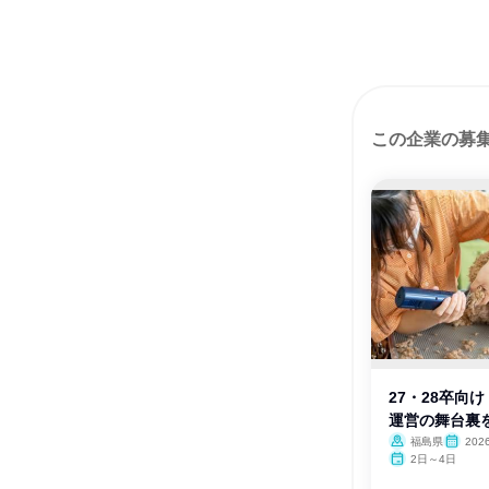
この企業の募
27・28卒向
運営の舞台裏
福島県
202
2日～4日