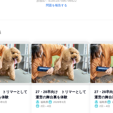
原稿ID：
d1d51d75d679ed22
問題を報告する
集
け トリマーとして
27・28卒向け トリマーとして
27・28
を体験
運営の舞台裏を体験
運営の舞台
6年3月
福島県
2026年3月
福島県
2日～4日
2日～4日