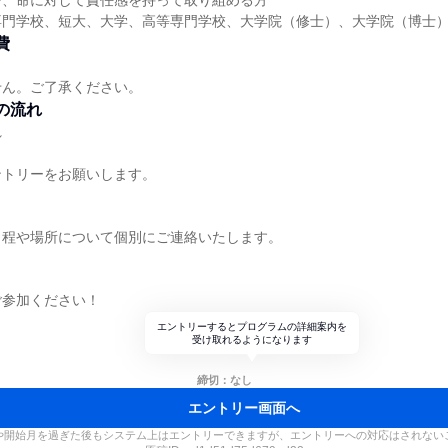
で、命に対して責任感を持って取り組める方
専門学校、短大、大学、高等専門学校、大学院（修士）、大学院（博士
費
せん。ご了承ください。
の流れ
れ
ントリーをお願いします。
日程や場所について個別にご連絡いたします。
ご参加ください！
エントリーするとプログラムの詳細案内を
受け取れるようになります
締切：なし
エントリー画面へ
や開始月を過ぎた後もシステム上はエントリーできますが、エントリーへの対応はされない