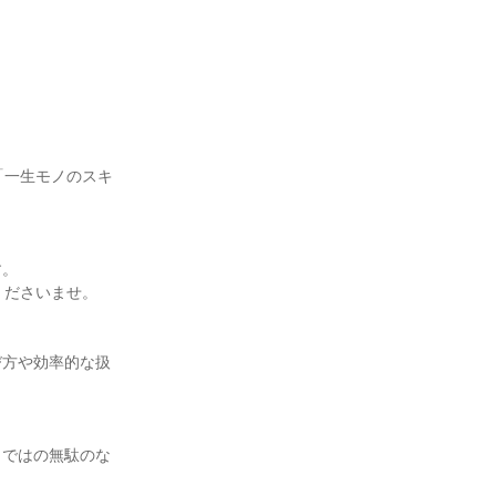
「一生モノのスキ
す。
くださいませ。
び方や効率的な扱
らではの無駄のな