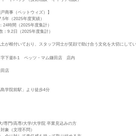
瀬戸商事（ペットウィズ）】
.5年（2025年度実績）
24時間（2025年度集計）
：9.2日（2025年度集計）
風土が根付いており、スタッフ同士が笑顔で助け合う文化を大切にして
字下釜8-1 ペッツ・マム鎌田店 店内
鎌田店
島学院前駅」より徒歩4分
短大/専門/高専/大学/大学院 卒業見込みの方
科対象（文理不問）