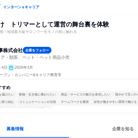
インターン
キャリア
＆
卒向け トリマーとして運営の舞台裏を体験
感！地域最大級サロンで一生モノの技に触れる
事株式会社
企業をフォロー
ケア・獣医、ペット・ペット用品小売
～4日
2026年3月
| オープン・カンパニー&キャリア教育等
すすめ
を届けたい
動物・生き物に携わりたい
商品・サービスの魅力を表現したい
穏やかで互いの
に取り組む
コミュニケーションが活発
チームワークを重視
女性が働きやすい環境で働ける
続けられる
人とたくさん会話する
募集情報
企業を知る