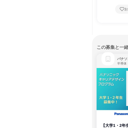
お
この募集と一
パナソ
半導体
【大学1・2年