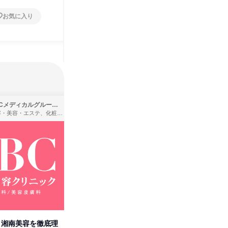
お気に入り
お気に入り
SBCメディカルグループ株式会社
株式会社バンダイ
理容・美容・エステ、化粧品・理美容用品小売、医療・病院
アパレル・繊維・スポーツメーカー、製造・メーカー、ゲーム制作・販売
卒】湘南美容を徹底理
人事の心を動かす「自己表現」
タカラト