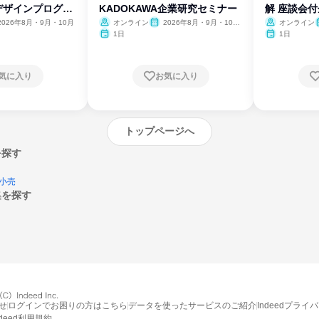
デザインプログラ
KADOKAWA企業研究セミナー
解 座談会
2026年8月・9月・10月
オンライン
2026年8月・9月・10
オンライン
月・11月・12月
1日
1日
気に入り
お気に入り
トップページへ
を探す
小売
集を探す
エントリーするとプログラムの詳細案内を
受け取れるようになります
せ
ログインでお困りの方はこちら
データを使ったサービスのご紹介
Indeedプライ
締切：なし
ndeed利用規約