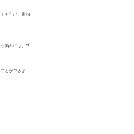
いても学び、動物
的な悩みにも、プ
ることができま