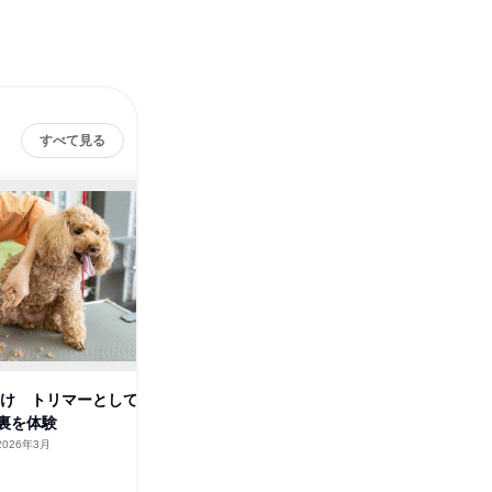
すべて見る
卒向け トリマーとして
27・28卒向け トリマーとして
27・2
裏を体験
運営の舞台裏を体験
運営の舞
2026年3月
宮城県
2026年3月
山形県
2日～4日
2日～4