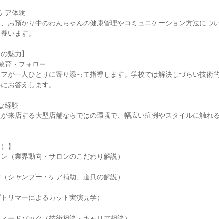
ケア体験
く、お預かり中のわんちゃんの健康管理やコミュニケーション方法につ
を養います。
ムの魅力】
教育・フォロー
ッフが一人ひとりに寄り添って指導します。学校では解決しづらい技術
寧にお答えします。
な経験
種が来店する大型店舗ならではの環境で、幅広い症例やスタイルに触れ
例）】
ョン（業界動向・サロンのこだわり解説）
験（シャンプー・ケア補助、道具の解説）
プトリマーによるカット実演見学）
フィードバック（技術相談・キャリア相談）