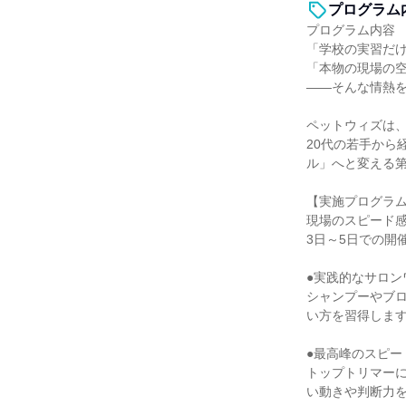
プログラム
プログラム内容
「学校の実習だ
「本物の現場の
――そんな情熱
ペットウィズは
20代の若手から
ル」へと変える
【実施プログラ
現場のスピード
3日～5日での開
●実践的なサロン
シャンプーやブ
い方を習得しま
●最高峰のスピー
トップトリマー
い動きや判断力